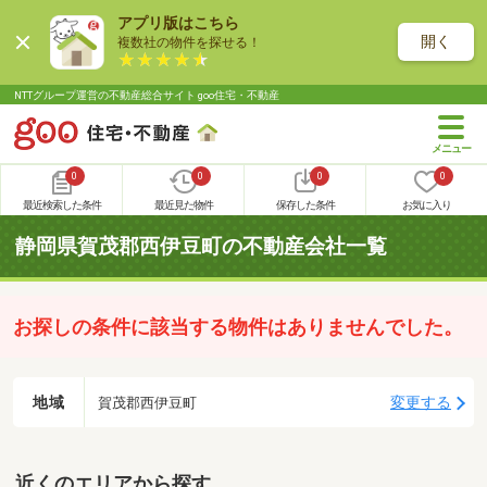
アプリ版はこちら
開く
複数社の物件を探せる！
NTTグループ運営の不動産総合サイト goo住宅・不動産
0
0
0
0
最近検索した条件
最近見た物件
保存した条件
お気に入り
静岡県賀茂郡西伊豆町の不動産会社一覧
お探しの条件に該当する物件はありませんでした。
地域
変更する
賀茂郡西伊豆町
近くのエリアから探す