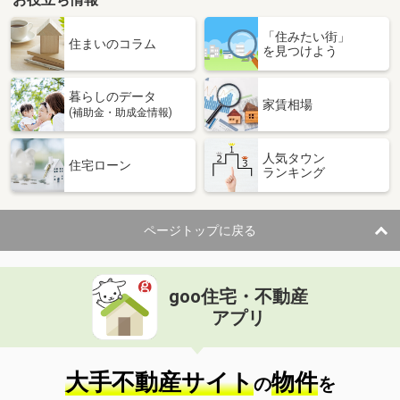
「住みたい街」
住まいのコラム
を見つけよう
暮らしのデータ
家賃相場
(補助金・助成金情報)
人気タウン
住宅ローン
ランキング
ページトップに戻る
goo住宅・不動産
アプリ
大手不動産サイト
物件
の
を