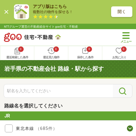
アプリ版はこちら
開く
複数社の物件を探せる！
NTTグループ運営の不動産総合サイト goo住宅・不動産
0
0
0
0
最近検索した条件
最近見た物件
保存した条件
お気に入り
岩手県の不動産会社 路線・駅から探す
路線名を選択してください
JR
東北本線
（685件）