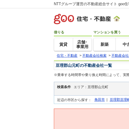
NTTグループ運営の不動産総合サイト goo
借りる
マンションを買う
店舗･
賃貸
新築
中
事業用
住宅・不動産
>
不動産会社検索
>
不動産会社
亘理郡山元町の不動産会社一覧
※乗車する時間帯や乗り換え時間によって、実
検索条件
エリア：亘理郡山元町
角田市
|
亘理郡亘理
近辺の市区から探す：