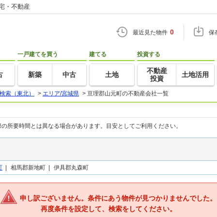
住宅・不動産
0
最近見た物件
保
一戸建てを買う
建てる
投資する
不動産
古
新築
中古
土地
土地活用
投資
検索（東北）
>
エリア/宮城県
>
亘理郡山元町の不動産会社一覧
際の所要時間とは異なる場合があります。目安としてご利用ください。
町
|
相馬郡新地町 |
伊具郡丸森町
申し訳ございません。条件にあう物件が見つかりませんでした。
再度条件を設定して、検索をしてください。