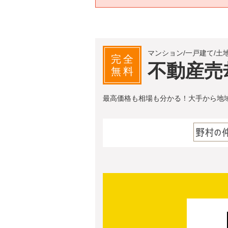
マンション/一戸建て/土
完全
不動産売
無料
最高価格も相場も分かる！大手から地