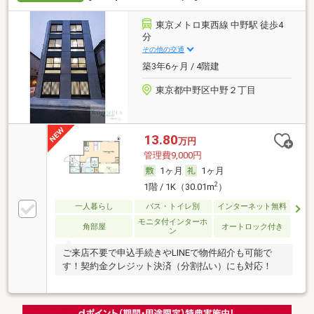
東京メトロ東西線 中野駅 徒歩4
分
その他の交通
築3年6ヶ月 / 4階建
東京都中野区中野２丁目
13.80
万円
管理費9,000円
1ヶ月
1ヶ月
2
1階 / 1K（30.01m
）
一人暮らし
バス・トイレ別
インターネット無料
モニタ付インターホ
角部屋
オートロック付き
ン
ご来店不要で申込手続きやLINEで物件紹介も可能で
す！契約金クレジット決済（分割払い）にも対応！