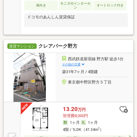
モニタ付インターホ
南向き
オートロック付き
ン
ドコモのあんしん賃貸保証
クレアパーク野方
賃貸マンション
西武鉄道新宿線 野方駅 徒歩1分
その他の交通
築31年7ヶ月 / 4階建
東京都中野区野方５丁目
13.20
万円
管理費8,000円
1ヶ月
1ヶ月
2
4階 / 1LDK（41.34m
）