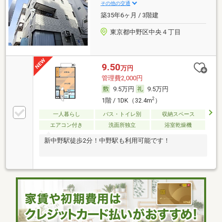
その他の交通
築35年6ヶ月 / 3階建
東京都中野区中央４丁目
9.50
万円
管理費2,000円
9.5万円
9.5万円
2
1階 / 1DK（32.4m
）
一人暮らし
バス・トイレ別
収納スペース
エアコン付き
洗面所独立
浴室乾燥機
新中野駅徒歩2分！中野駅も利用可能です！