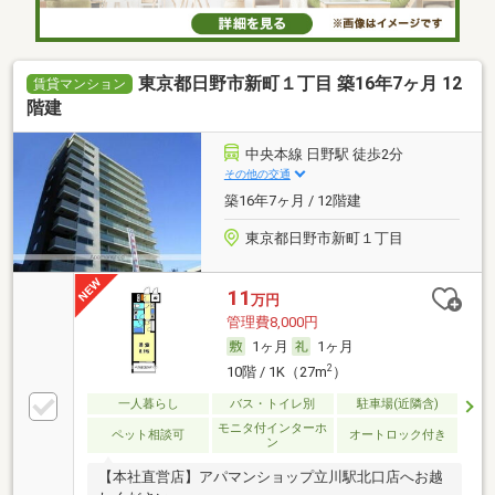
東京都日野市新町１丁目 築16年7ヶ月 12
賃貸マンション
階建
中央本線 日野駅 徒歩2分
その他の交通
築16年7ヶ月 / 12階建
東京都日野市新町１丁目
11
万円
管理費8,000円
1ヶ月
1ヶ月
2
10階 / 1K（27m
）
一人暮らし
バス・トイレ別
駐車場(近隣含)
モニタ付インターホ
ペット相談可
オートロック付き
ン
【本社直営店】アパマンショップ立川駅北口店へお越