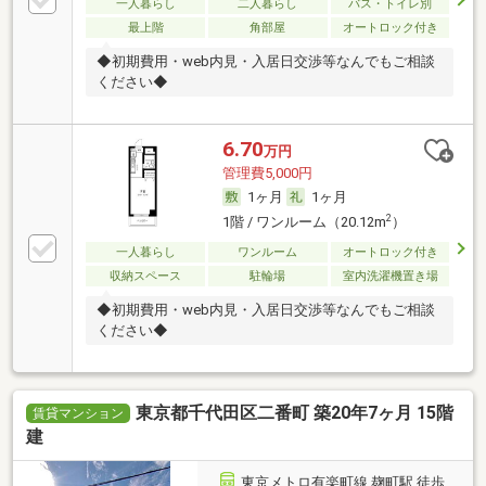
一人暮らし
二人暮らし
バス・トイレ別
最上階
角部屋
オートロック付き
◆初期費用・web内見・入居日交渉等なんでもご相談
ください◆
6.70
万円
管理費5,000円
1ヶ月
1ヶ月
2
1階 / ワンルーム（20.12m
）
一人暮らし
ワンルーム
オートロック付き
収納スペース
駐輪場
室内洗濯機置き場
◆初期費用・web内見・入居日交渉等なんでもご相談
ください◆
東京都千代田区二番町 築20年7ヶ月 15階
賃貸マンション
建
東京メトロ有楽町線 麹町駅 徒歩