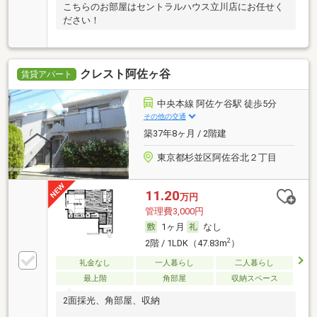
こちらのお部屋はセントラルハウス立川店にお任せく
ださい！
クレスト阿佐ヶ谷
賃貸アパート
中央本線 阿佐ケ谷駅 徒歩5分
その他の交通
築37年8ヶ月 / 2階建
東京都杉並区阿佐谷北２丁目
11.20
万円
管理費3,000円
1ヶ月
なし
2
2階 / 1LDK（47.83m
）
礼金なし
一人暮らし
二人暮らし
最上階
角部屋
収納スペース
2面採光、角部屋、収納