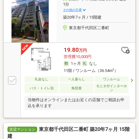
1分
その他の交通
築20年7ヶ月 / 15階建
東京都千代田区二番町
19.80
万円
管理費10,000円
1ヶ月
なし
2
11階 / ワンルーム（36.54m
）
礼金なし
一人暮らし
ワンルーム
モニタ付インターホ
バス・トイレ別
角部屋
ン
当物件はオンラインまたはお近くの店舗でご相談お申
込を承ります
東京都千代田区二番町 築20年7ヶ月 15階
賃貸マンション
建