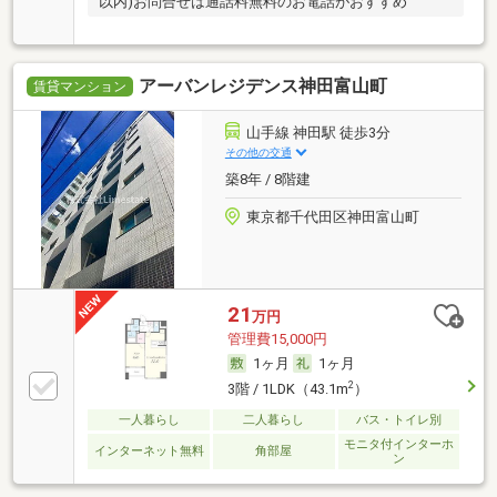
以内)お問合せは通話料無料のお電話がおすすめ
アーバンレジデンス神田富山町
賃貸マンション
山手線 神田駅 徒歩3分
その他の交通
築8年 / 8階建
東京都千代田区神田富山町
21
万円
管理費15,000円
1ヶ月
1ヶ月
2
3階 / 1LDK（43.1m
）
一人暮らし
二人暮らし
バス・トイレ別
モニタ付インターホ
インターネット無料
角部屋
ン