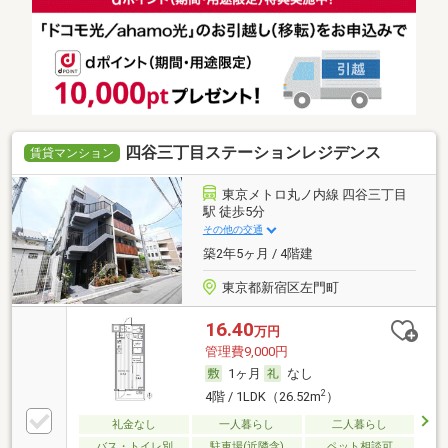
四谷三丁目ステーションレジデンス
賃貸マンション
東京メトロ丸ノ内線 四谷三丁目
駅 徒歩5分
その他の交通
築2年5ヶ月 / 4階建
東京都新宿区左門町
16.40
万円
管理費9,000円
1ヶ月
なし
2
4階 / 1LDK（26.52m
）
礼金なし
一人暮らし
二人暮らし
バス・トイレ別
駐車場(近隣含)
ペット相談可