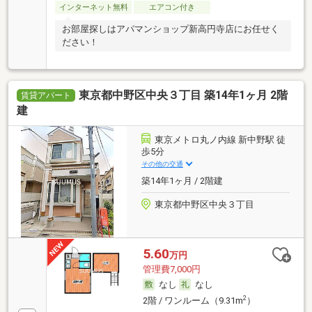
インターネット無料
エアコン付き
お部屋探しはアパマンショップ新高円寺店にお任せく
ださい！
東京都中野区中央３丁目 築14年1ヶ月 2階
賃貸アパート
建
東京メトロ丸ノ内線 新中野駅 徒
歩5分
その他の交通
築14年1ヶ月 / 2階建
東京都中野区中央３丁目
5.60
万円
管理費7,000円
なし
なし
2
2階 / ワンルーム（9.31m
）