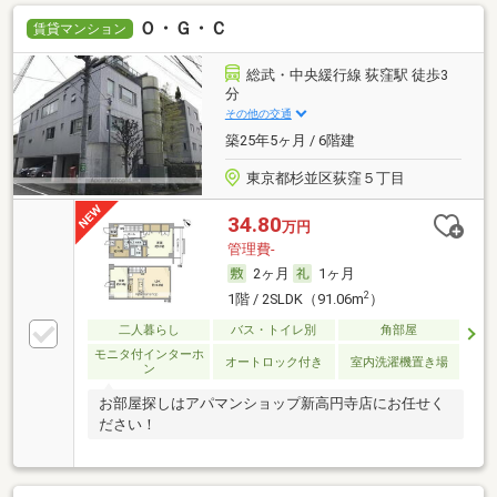
Ｏ・Ｇ・Ｃ
賃貸マンション
総武・中央緩行線 荻窪駅 徒歩3
分
その他の交通
築25年5ヶ月 / 6階建
東京都杉並区荻窪５丁目
34.80
万円
管理費-
2ヶ月
1ヶ月
2
1階 / 2SLDK（91.06m
）
二人暮らし
バス・トイレ別
角部屋
モニタ付インターホ
オートロック付き
室内洗濯機置き場
ン
お部屋探しはアパマンショップ新高円寺店にお任せく
ださい！