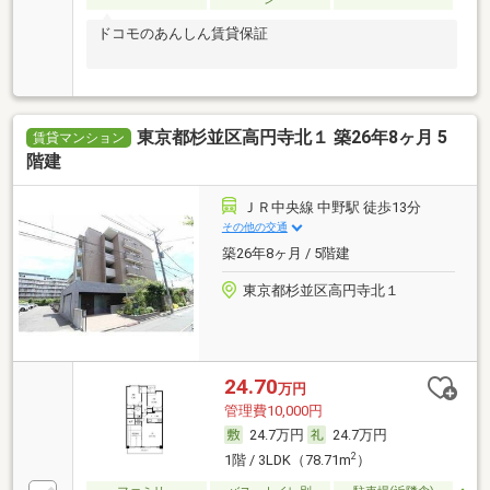
ドコモのあんしん賃貸保証
東京都杉並区高円寺北１ 築26年8ヶ月 5
賃貸マンション
階建
ＪＲ中央線 中野駅 徒歩13分
その他の交通
築26年8ヶ月 / 5階建
東京都杉並区高円寺北１
24.70
万円
管理費10,000円
24.7万円
24.7万円
2
1階 / 3LDK（78.71m
）