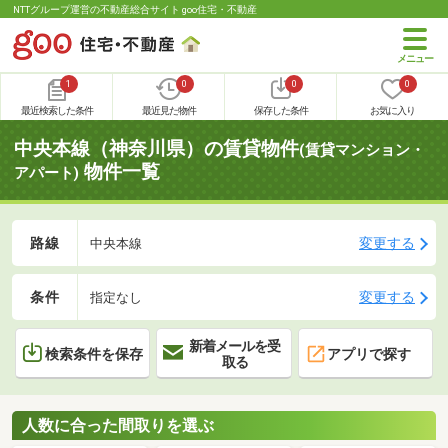
NTTグループ運営の不動産総合サイト goo住宅・不動産
1
0
0
0
最近検索した条件
最近見た物件
保存した条件
お気に入り
中央本線（神奈川県）の賃貸物件
(賃貸マンション・
物件一覧
アパート)
路線
変更する
中央本線
条件
変更する
指定なし
新着メールを受
検索条件を保存
アプリで探す
取る
人数に合った間取りを選ぶ