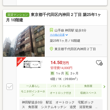
ター
東京都千代田区内神田２丁目 築25年1ヶ
賃貸マンション
月 10階建
山手線 神田駅 徒歩3分
その他の交通
築25年1ヶ月 / 10階建
東京都千代田区内神田２丁目
14.50
万円
管理費14,000円
1ヶ月
2ヶ月
2
6階 / 1K（39.83m
）
一人暮らし
バス・トイレ別
角部屋
モニタ付インターホ
オートロック付き
収納スペース
ン
神田駅徒歩3分 駅近 オートロック 宅配ボック
ス 角部屋 システムキッチン 追焚 浴室乾燥 エ