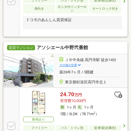
ファミリー
バス・トイレ別
駐車場(近隣含)
モニタ付インターホ
南向き
オートロック付き
ン
ドコモのあんしん賃貸保証
アソシエール中野弐番館
賃貸マンション
ＪＲ中央線 高円寺駅 徒歩14分
その他の交通
築26年7ヶ月 / 5階建
東京都杉並区高円寺北１
24.70
万円
管理費10,000円
1ヶ月
1ヶ月
2
1階 / 3LDK（78.71m
）
動画あり
ファミリー
バス・トイレ別
駐車場(近隣含)