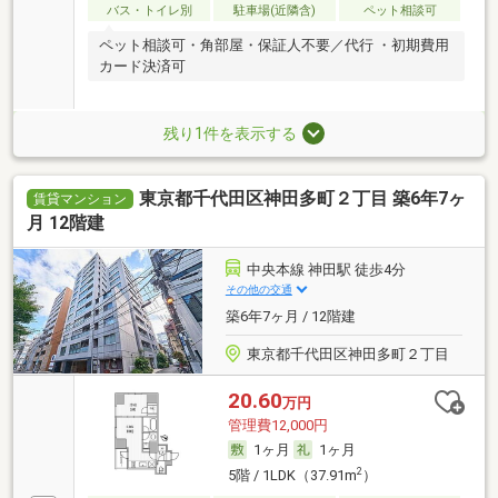
バス・トイレ別
駐車場(近隣含)
ペット相談可
ペット相談可・角部屋・保証人不要／代行 ・初期費用
カード決済可
残り1件を表示する
東京都千代田区神田多町２丁目 築6年7ヶ
賃貸マンション
月 12階建
中央本線 神田駅 徒歩4分
その他の交通
築6年7ヶ月 / 12階建
東京都千代田区神田多町２丁目
20.60
万円
管理費12,000円
1ヶ月
1ヶ月
2
5階 / 1LDK（37.91m
）