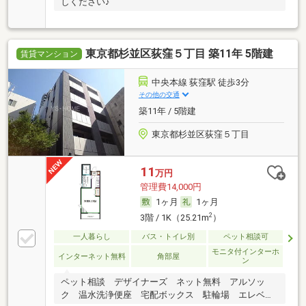
しください♪
東京都杉並区荻窪５丁目 築11年 5階建
賃貸マンション
中央本線 荻窪駅 徒歩3分
その他の交通
築11年 / 5階建
東京都杉並区荻窪５丁目
11
万円
管理費14,000円
1ヶ月
1ヶ月
2
3階 / 1K（25.21m
）
一人暮らし
バス・トイレ別
ペット相談可
モニタ付インターホ
インターネット無料
角部屋
ン
ペット相談 デザイナーズ ネット無料 アルソッ
ク 温水洗浄便座 宅配ボックス 駐輪場 エレベー