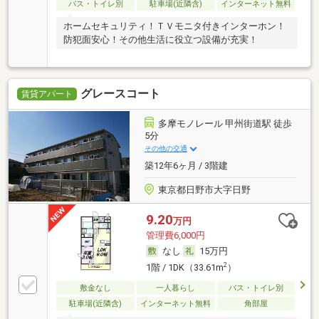
バス・トイレ別
駐車場(近隣含)
インターネット無料
ホームセキュリティ！ＴＶモニタ付きインターホン！
防犯面安心！その他生活に役立つ設備が充実！
グレースコート
賃貸アパート
多摩モノレール 甲州街道駅 徒歩
5分
その他の交通
築12年6ヶ月 / 3階建
東京都日野市大字日野
9.20
万円
管理費6,000円
なし
15万円
2
1階 / 1DK（33.61m
）
敷金なし
一人暮らし
バス・トイレ別
駐車場(近隣含)
インターネット無料
角部屋