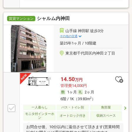
アコン
シャルム内神田
賃貸マンション
山手線 神田駅 徒歩3分
その他の交通
築25年1ヶ月 / 10階建
東京都千代田区内神田２丁目
14.50
万円
管理費14,000円
1ヶ月
2ヶ月
2
6階 / 1K（39.83m
）
一人暮らし
バス・トイレ別
角部屋
モニタ付インターホ
オートロック付き
収納スペース
ン
お問合せ後、10分以内に返信させて頂きます(営業時間