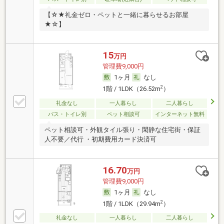
【☆★礼金ゼロ・ペットと一緒に暮らせるお部屋
★☆】
15
万円
管理費9,000円
1ヶ月
なし
2
1階 / 1LDK（26.52m
）
礼金なし
一人暮らし
二人暮らし
バス・トイレ別
ペット相談可
インターネット無料
ペット相談可・外観タイル張り・閑静な住宅街・保証
人不要／代行 ・初期費用カード決済可
16.70
万円
管理費9,000円
1ヶ月
なし
2
1階 / 1LDK（29.94m
）
礼金なし
一人暮らし
二人暮らし