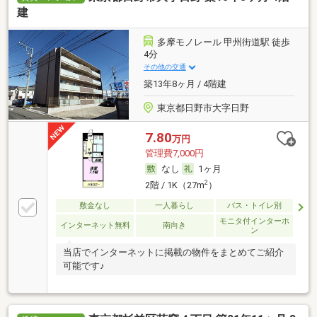
建
多摩モノレール 甲州街道駅 徒歩
4分
その他の交通
築13年8ヶ月 / 4階建
東京都日野市大字日野
7.80
万円
管理費7,000円
なし
1ヶ月
2
2階 / 1K（27m
）
敷金なし
一人暮らし
バス・トイレ別
モニタ付インターホ
インターネット無料
南向き
ン
当店でインターネットに掲載の物件をまとめてご紹介
可能です♪