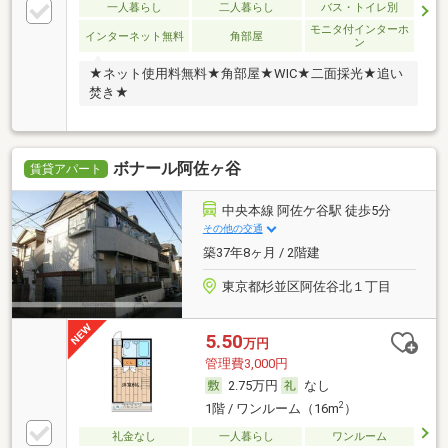
一人暮らし
二人暮らし
バス・トイレ別
モニタ付インターホ
インターネット無料
角部屋
ン
★ネット使用料無料★角部屋★WIC★二面採光★追い
焚き★
ボナール阿佐ヶ谷
賃貸アパート
中央本線 阿佐ケ谷駅 徒歩5分
その他の交通
築37年8ヶ月 / 2階建
東京都杉並区阿佐谷北１丁目
5.50
万円
管理費3,000円
2.75万円
なし
2
1階 / ワンルーム（16m
）
礼金なし
一人暮らし
ワンルーム