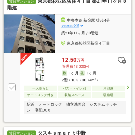
東京都杉並区荻窪４丁目 築21年11ヶ月 8
賃貸マンション
階建
中央本線 荻窪駅 徒歩4分
その他の交通
築21年11ヶ月 / 8階建
東京都杉並区荻窪４丁目
12.50
万円
管理費13,000円
1ヶ月
1ヶ月
2
2階 / 1DK（30.74m
）
一人暮らし
バス・トイレ別
角部屋
オートロック付き
収納スペース
駐輪場
駅近 オートロック 独立洗面台 システムキッチ
ン 宅配BOX
タスキｓｍａｒｔ中野
賃貸マンション