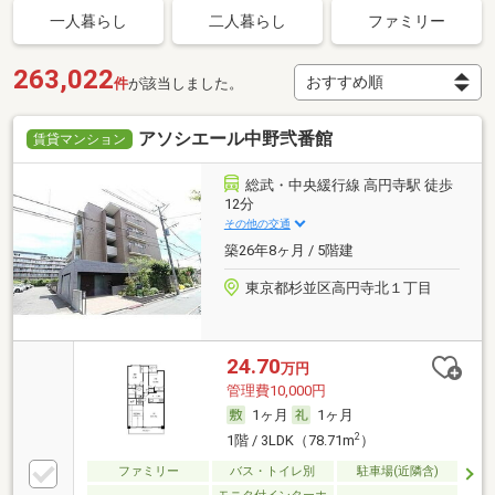
一人暮らし
二人暮らし
ファミリー
263,022
件
が該当しました。
アソシエール中野弐番館
賃貸マンション
総武・中央緩行線 高円寺駅 徒歩
12分
その他の交通
築26年8ヶ月 / 5階建
東京都杉並区高円寺北１丁目
24.70
万円
管理費10,000円
1ヶ月
1ヶ月
2
1階 / 3LDK（78.71m
）
ファミリー
バス・トイレ別
駐車場(近隣含)