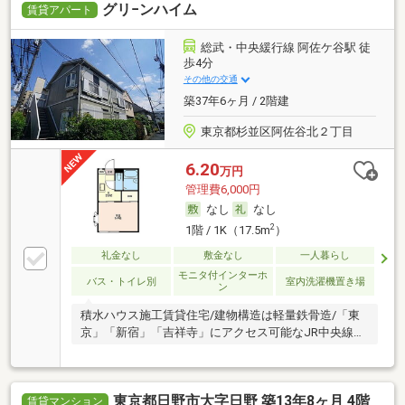
グリ−ンハイム
賃貸アパート
総武・中央緩行線 阿佐ケ谷駅 徒
歩4分
その他の交通
築37年6ヶ月 / 2階建
東京都杉並区阿佐谷北２丁目
6.20
万円
管理費6,000円
なし
なし
2
1階 / 1K（17.5m
）
礼金なし
敷金なし
一人暮らし
モニタ付インターホ
バス・トイレ別
室内洗濯機置き場
ン
積水ハウス施工賃貸住宅/建物構造は軽量鉄骨造/「東
京」「新宿」「吉祥寺」にアクセス可能なJR中央線…
東京都日野市大字日野 築13年8ヶ月 4階
賃貸マンション