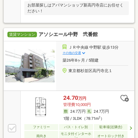
お部屋探しはアパマンショップ新高円寺店にお任せく
ださい！
アソシエール中野 弐番館
賃貸マンション
ＪＲ中央線 中野駅 徒歩13分
その他の交通
築26年8ヶ月 / 5階建
東京都杉並区高円寺北１
24.70
万円
管理費10,000円
24.7万円
24.7万円
2
1階 / 3LDK（78.71m
）
ファミリー
バス・トイレ別
駐車場(近隣含)
モニタ付インターホ
南向き
オートロック付き
ン