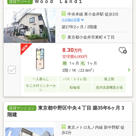
Ｗｏｏｄ Ｌａｎｄ１
賃貸アパート
中央本線 東小金井駅 徒歩2分
その他の交通
築27年2ヶ月 / 2階建
東京都小金井市東町４丁目
8.30
万円
管理費6,000円
1ヶ月
1ヶ月
2
2階 / 1K（22.6m
）
一人暮らし
バス・トイレ別
最上階
モニタ付インターホ
駐輪場
室内洗濯機置き場
ン
東京都中野区中央４丁目 築35年6ヶ月 3
賃貸マンション
階建
東京メトロ丸ノ内線 新中野駅 徒
歩2分