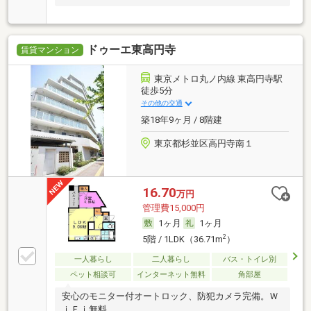
ドゥーエ東高円寺
賃貸マンション
東京メトロ丸ノ内線 東高円寺駅
徒歩5分
その他の交通
築18年9ヶ月 / 8階建
東京都杉並区高円寺南１
16.70
万円
管理費15,000円
1ヶ月
1ヶ月
2
5階 / 1LDK（36.71m
）
一人暮らし
二人暮らし
バス・トイレ別
ペット相談可
インターネット無料
角部屋
安心のモニター付オートロック、防犯カメラ完備。Ｗ
ｉＦｉ無料。