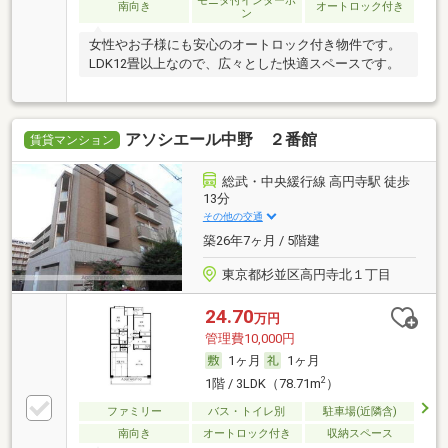
モニタ付インターホ
南向き
オートロック付き
ン
女性やお子様にも安心のオートロック付き物件です。
LDK12畳以上なので、広々とした快適スペースです。
アソシエール中野 ２番館
賃貸マンション
総武・中央緩行線 高円寺駅 徒歩
13分
その他の交通
築26年7ヶ月 / 5階建
東京都杉並区高円寺北１丁目
24.70
万円
管理費10,000円
1ヶ月
1ヶ月
2
1階 / 3LDK（78.71m
）
ファミリー
バス・トイレ別
駐車場(近隣含)
南向き
オートロック付き
収納スペース