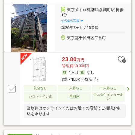
東京メトロ有楽町線 麹町駅 徒歩
1分
その他の交通
築20年7ヶ月 / 15階建
東京都千代田区二番町
23.80
万円
管理費10,000円
1ヶ月
なし
2
3階 / 1LDK（42.9m
）
礼金なし
一人暮らし
二人暮らし
モニタ付インターホ
バス・トイレ別
角部屋
ン
当物件はオンラインまたはお近くの店舗でご相談お申
込を承ります