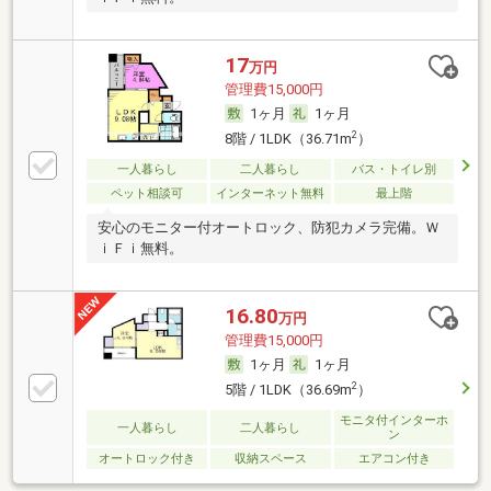
17
万円
管理費15,000円
1ヶ月
1ヶ月
2
8階 / 1LDK（36.71m
）
一人暮らし
二人暮らし
バス・トイレ別
ペット相談可
インターネット無料
最上階
安心のモニター付オートロック、防犯カメラ完備。Ｗ
ｉＦｉ無料。
16.80
万円
管理費15,000円
1ヶ月
1ヶ月
2
5階 / 1LDK（36.69m
）
モニタ付インターホ
一人暮らし
二人暮らし
ン
オートロック付き
収納スペース
エアコン付き