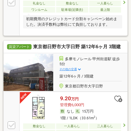
礼金なし
敷金なし
一人暮らし
ワンルーム
駐車場(近隣含)
最上階
初期費用のクレジットカード分割キャンペーン始めま
した。決済手数料は弊社にて負担しております。
東京都日野市大字日野 築12年6ヶ月 3階建
賃貸アパート
多摩モノレール 甲州街道駅 徒歩
5分
その他の交通
築12年6ヶ月 / 3階建
東京都日野市大字日野
9.20
万円
管理費6,000円
なし
15万円
2
1階 / 1LDK（33.61m
）
敷金なし
一人暮らし
二人暮らし