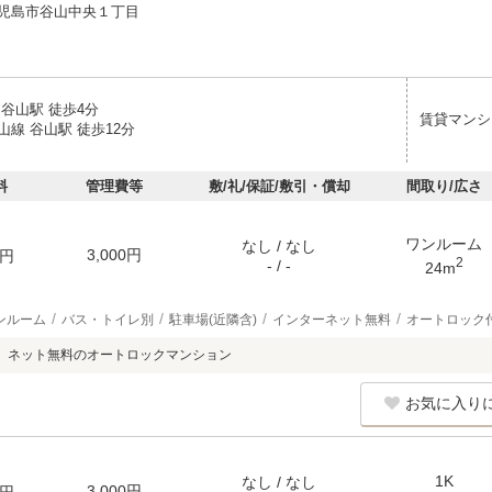
児島市谷山中央１丁目
谷山駅 徒歩4分
賃貸マンシ
線 谷山駅 徒歩12分
料
管理費等
敷/礼/保証/敷引・償却
間取り/広さ
ワンルーム
なし / なし
3,000円
円
2
- / -
24m
ンルーム
バス・トイレ別
駐車場(近隣含)
インターネット無料
オートロック
）ネット無料のオートロックマンション
お気に入り
1K
なし / なし
3,000円