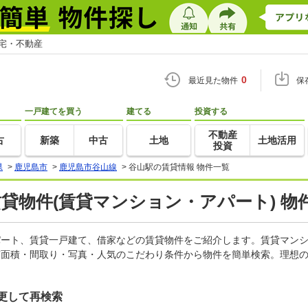
住宅・不動産
0
最近見た物件
保
一戸建てを買う
建てる
投資する
不動産
古
新築
中古
土地
土地活用
投資
県
>
鹿児島市
>
鹿児島市谷山線
>
谷山駅の賃貸情報 物件一覧
賃貸物件(賃貸マンション・アパート) 物
アパート、賃貸一戸建て、借家などの賃貸物件をご紹介します。賃貸マン
有面積・間取り・写真・人気のこだわり条件から物件を簡単検索。理想の
更して再検索