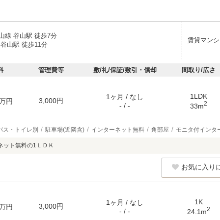
山線 谷山駅 徒歩7分
賃貸マンシ
谷山駅 徒歩11分
料
管理費等
敷/礼/保証/敷引・償却
間取り/広さ
1LDK
1ヶ月 / なし
3,000円
万円
2
- / -
33m
バス・トイレ別
駐車場(近隣含)
インターネット無料
角部屋
モニタ付インタ
ネット無料の1ＬＤＫ
お気に入り
1K
1ヶ月 / なし
3,000円
万円
2
- / -
24.1m