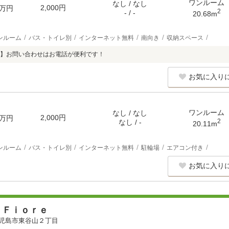
ワンルーム
なし / なし
2,000円
万円
2
- / -
20.68m
ンルーム
バス・トイレ別
インターネット無料
南向き
収納スペース
1185】お問い合わせはお電話が便利です！
お気に入り
ワンルーム
なし / なし
2,000円
万円
2
なし / -
20.11m
ンルーム
バス・トイレ別
インターネット無料
駐輪場
エアコン付き
お気に入り
 Ｆｉｏｒｅ
児島市東谷山２丁目