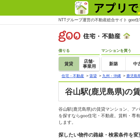
NTTグループ運営の不動産総合サイト goo
借りる
マンションを買う
店舗･
賃貸
新築
中
事業用
住宅・不動産
>
賃貸
>
九州・沖縄
>
鹿児島
谷山駅(鹿児島県)の
谷山駅(鹿児島県)の賃貸マンション、
を探すならgoo住宅・不動産。賃料・専
します。
探したい物件の路線・検索条件を変