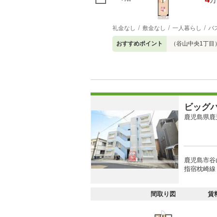
万
礼金なし
敷金なし
一人暮らし
バ
おすすめポイント
（谷山中央1丁目
ビッグ
鹿児島県鹿
鹿児島市谷
指宿枕崎線 
間取り図
賃