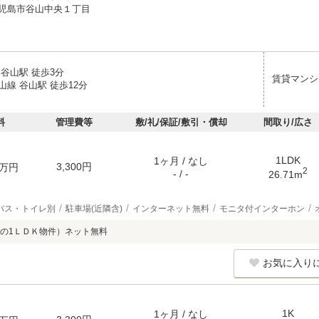
児島市谷山中央１丁目
谷山駅 徒歩3分
賃貸マンシ
線 谷山駅 徒歩12分
料
管理費等
敷/礼/保証/敷引・償却
間取り/広さ
1LDK
1ヶ月 / なし
3,300円
万円
2
- / -
26.71m
バス・トイレ別
駐車場(近隣含)
インターネット無料
モニタ付インターホン
の1ＬＤＫ物件）ネット無料
お気に入り
1K
1ヶ月 / なし