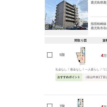
鹿児島県鹿
指宿枕崎線 
鹿児島市谷山
間取り図
賃
5階
4
万
礼金なし
敷金なし
一人暮らし
ワ
おすすめポイント
（谷山中央1丁目
7階
4