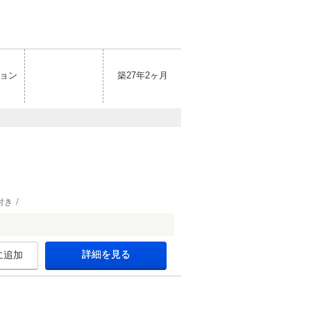
ョン
築27年2ヶ月
付き
詳細を見る
に追加