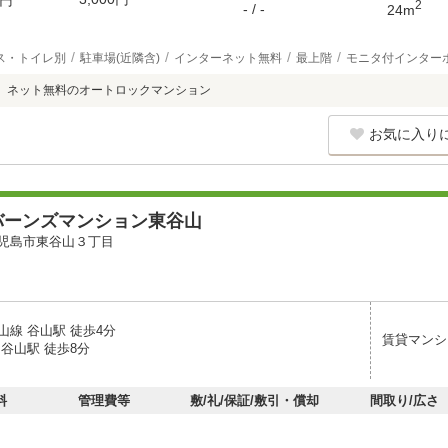
円
2
- / -
24m
ス・トイレ別
駐車場(近隣含)
インターネット無料
最上階
モニタ付インター
）ネット無料のオートロックマンション
お気に入り
バーンズマンション東谷山
児島市東谷山３丁目
山線 谷山駅 徒歩4分
賃貸マンシ
谷山駅 徒歩8分
料
管理費等
敷/礼/保証/敷引・償却
間取り/広さ