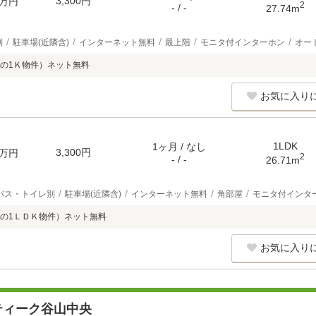
3,300円
万円
2
- / -
27.74m
別
駐車場(近隣含)
インターネット無料
最上階
モニタ付インターホン
オー
の1Ｋ物件）ネット無料
お気に入り
1LDK
1ヶ月 / なし
3,300円
万円
2
- / -
26.71m
バス・トイレ別
駐車場(近隣含)
インターネット無料
角部屋
モニタ付インタ
の1ＬＤＫ物件）ネット無料
お気に入り
ティーク谷山中央