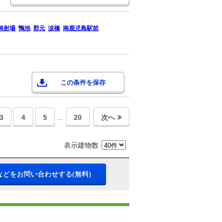
騎射場
鴨池
郡元
涙橋
南鹿児島駅前
この条件を保存
3
4
5
20
次へ
…
表示建物数
などをお問い合わせする(無料)