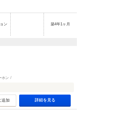
ョン
築4年1ヶ月
ーホン
詳細を見る
に追加