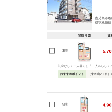
鹿児島市谷
指宿枕崎線 
間取り図
賃
3階
5.70
礼金なし
一人暮らし
二人暮らし
おすすめポイント
（東谷山2丁目）
5階
4.90