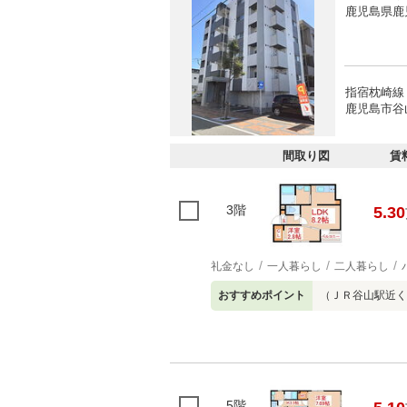
鹿児島県鹿
指宿枕崎線 
鹿児島市谷山
間取り図
賃
3階
5.30
礼金なし
一人暮らし
二人暮らし
おすすめポイント
（ＪＲ谷山駅近く
5階