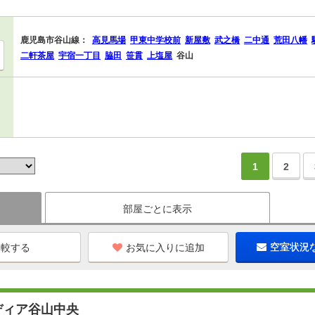
鹿児島市谷山線：
高見馬場
甲東中学校前
新屋敷
武之橋
二中通
荒田八幡
二軒茶屋
宇宿一丁目
脇田
笹貫
上塩屋
谷山
1
2
部屋ごとに表示
お気に入りに追加
空室状況
ディア谷山中央