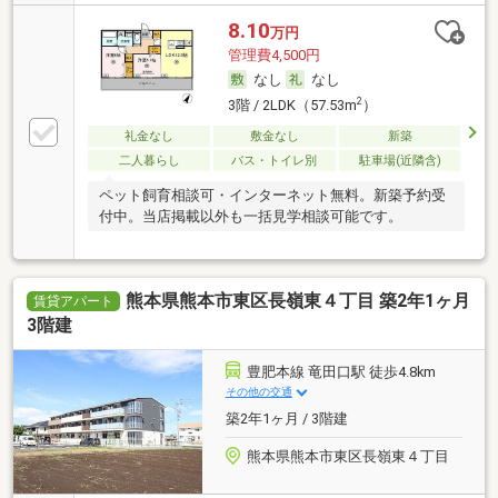
8.10
万円
管理費4,500円
なし
なし
2
3階 / 2LDK（57.53m
）
礼金なし
敷金なし
新築
二人暮らし
バス・トイレ別
駐車場(近隣含)
ペット飼育相談可・インターネット無料。新築予約受
付中。当店掲載以外も一括見学相談可能です。
熊本県熊本市東区長嶺東４丁目 築2年1ヶ月
賃貸アパート
3階建
豊肥本線 竜田口駅 徒歩4.8km
その他の交通
築2年1ヶ月 / 3階建
熊本県熊本市東区長嶺東４丁目