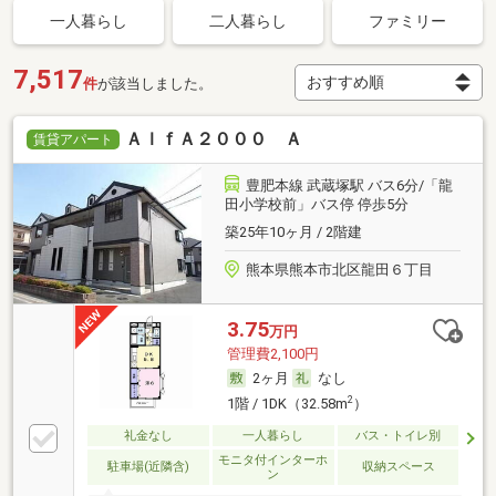
一人暮らし
二人暮らし
ファミリー
7,517
件
が該当しました。
ＡｌｆＡ２０００ Ａ
賃貸アパート
豊肥本線 武蔵塚駅 バス6分/「龍
田小学校前」バス停 停歩5分
築25年10ヶ月 / 2階建
熊本県熊本市北区龍田６丁目
3.75
万円
管理費2,100円
2ヶ月
なし
2
1階 / 1DK（32.58m
）
礼金なし
一人暮らし
バス・トイレ別
モニタ付インターホ
駐車場(近隣含)
収納スペース
ン