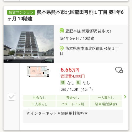
熊本県熊本市北区龍田弓削１丁目 築1年6
賃貸マンション
ヶ月 10階建
豊肥本線 武蔵塚駅 徒歩8分
築1年6ヶ月 / 10階建
熊本県熊本市北区龍田弓削１丁
目
6.55
万円
管理費4,000円
なし
なし
2
5階 / 1LDK（45m
）
礼金なし
敷金なし
一人暮らし
二人暮らし
バス・トイレ別
駐車場(近隣含)
☆インターネット月額使用料無料☆