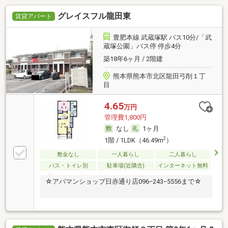
グレイスフル龍田東
賃貸アパート
豊肥本線 武蔵塚駅 バス10分/「武
蔵塚公園」バス停 停歩4分
築18年6ヶ月 / 2階建
熊本県熊本市北区龍田弓削１丁
目
4.65
万円
管理費1,800円
なし
1ヶ月
2
1階 / 1LDK（46.49m
）
敷金なし
一人暮らし
二人暮らし
バス・トイレ別
駐車場(近隣含)
インターネット無料
☆アパマンショップ日赤通り店096−243−5556まで☆