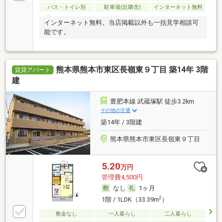
バス・トイレ別
駐車場(近隣含)
インターネット無料
インターネット無料。当店掲載以外も一括見学相談可
能です。
熊本県熊本市東区長嶺東９丁目 築14年 3階
賃貸アパート
建
豊肥本線 武蔵塚駅 徒歩3.2km
その他の交通
築14年 / 3階建
熊本県熊本市東区長嶺東９丁目
5.20
万円
管理費4,500円
なし
1ヶ月
2
1階 / 1LDK（33.39m
）
敷金なし
一人暮らし
二人暮らし