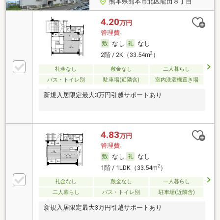
熊本県熊本市北区龍田８丁目
4.20
万円
管理費-
なし
なし
2
2階 / 2K（33.54m
）
礼金なし
敷金なし
二人暮らし
バス・トイレ別
駐車場(近隣含)
室内洗濯機置き場
新規入居限定最大3万円引越サポートあり
4.83
万円
管理費-
なし
なし
2
1階 / 1LDK（33.54m
）
礼金なし
敷金なし
一人暮らし
二人暮らし
バス・トイレ別
駐車場(近隣含)
新規入居限定最大3万円引越サポートあり