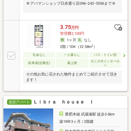
☆アパマンショップ日赤通り店096−243−5556まで☆
3.75
万円
管理費2,100円
1ヶ月
なし
2
2階 / 1DK（32.58m
）
礼金なし
一人暮らし
バス・トイレ別
モニタ付インターホ
駐車場(近隣含)
最上階
ン
その他お気に召された物件まとめてご紹介させて頂き
ます！
Ｌｉｂｒａ ｈｏｕｓｅ Ｉ
賃貸アパート
豊肥本線 武蔵塚駅 徒歩3.6km
築18年3ヶ月 / 2階建