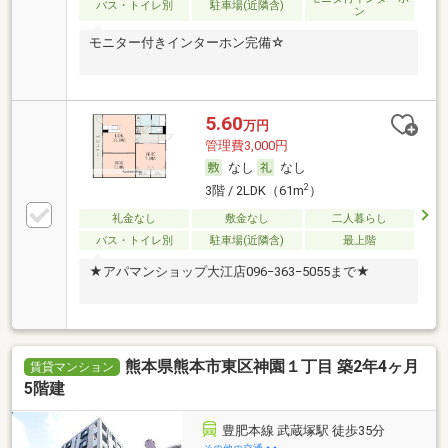
バス・トイレ別
駐車場(近隣含)
ン
モニター付きインターホン完備☆
5.60
万円
管理費3,000円
なし
なし
2
3階 / 2LDK（61m
）
礼金なし
敷金なし
二人暮らし
バス・トイレ別
駐車場(近隣含)
最上階
★アパマンショップ大江店096−363−5055まで★
熊本県熊本市東区神園１丁目 築2年4ヶ月
賃貸マンション
5階建
豊肥本線 武蔵塚駅 徒歩35分