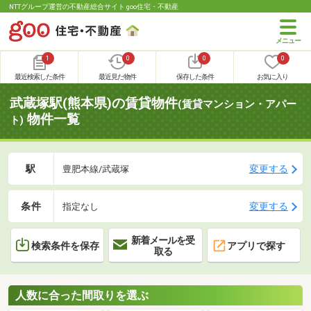
NTTグループ運営の不動産総合サイト goo住宅・不動産
1
0
0
0
最近検索した条件
最近見た物件
保存した条件
お気に入り
武蔵塚駅(熊本県)の賃貸物件
(賃貸マンション・アパー
物件一覧
ト)
駅
変更する
豊肥本線/武蔵塚
条件
変更する
指定なし
新着メールを受
検索条件を保存
アプリで探す
取る
人数に合った間取りを選ぶ