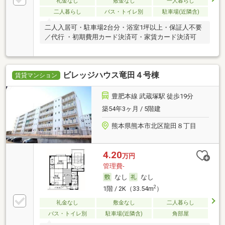
礼金なし
敷金なし
一人暮らし
二人暮らし
バス・トイレ別
駐車場(近隣含)
二人入居可・駐車場2台分・浴室1坪以上・保証人不要
／代行 ・初期費用カード決済可・家賃カード決済可
ビレッジハウス竜田４号棟
賃貸マンション
豊肥本線 武蔵塚駅 徒歩19分
築54年3ヶ月 / 5階建
熊本県熊本市北区龍田８丁目
4.20
万円
管理費-
なし
なし
2
1階 / 2K（33.54m
）
礼金なし
敷金なし
二人暮らし
バス・トイレ別
駐車場(近隣含)
角部屋