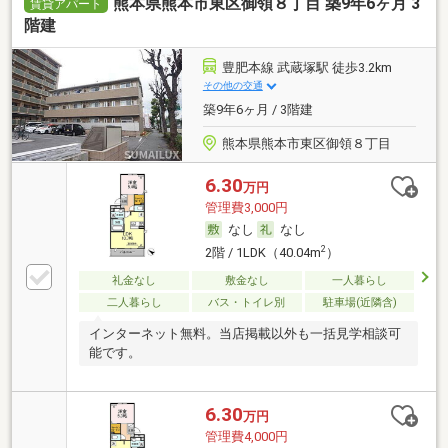
熊本県熊本市東区御領８丁目 築9年6ヶ月 3
賃貸アパート
階建
豊肥本線 武蔵塚駅 徒歩3.2km
その他の交通
築9年6ヶ月 / 3階建
熊本県熊本市東区御領８丁目
6.30
万円
管理費3,000円
なし
なし
2
2階 / 1LDK（40.04m
）
礼金なし
敷金なし
一人暮らし
二人暮らし
バス・トイレ別
駐車場(近隣含)
インターネット無料。当店掲載以外も一括見学相談可
能です。
6.30
万円
管理費4,000円