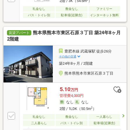
2階 / 3K（54.6m
）
礼金なし
敷金なし
ファミリー
バス・トイレ別
駐車場(近隣含)
インターネット無料
熊本県熊本市東区石原３丁目 築24年8ヶ月
賃貸アパート
2階建
豊肥本線 武蔵塚駅 徒歩26分
その他の交通
築24年8ヶ月 / 2階建
熊本県熊本市東区石原３丁目
5.10
万円
管理費4,000円
なし
なし
2
2階 / 1LDK（50.5m
）
礼金なし
敷金なし
一人暮らし
二人暮らし
バス・トイレ別
駐車場(近隣含)