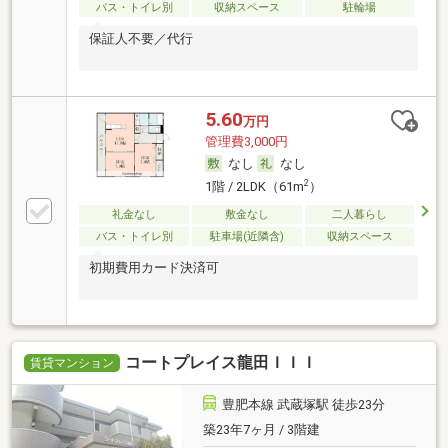
バス・トイレ別
収納スペース
駐輪場
保証人不要／代行
5.60
万円
管理費3,000円
なし
なし
2
1階 / 2LDK（61m
）
礼金なし
敷金なし
二人暮らし
バス・トイレ別
駐車場(近隣含)
収納スペース
初期費用カード決済可
コートプレイス龍田ＩＩＩ
賃貸マンション
豊肥本線 武蔵塚駅 徒歩23分
築23年7ヶ月 / 3階建