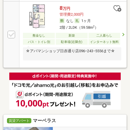
8
万円
管理費2,000円
なし
1ヶ月
2
2階 / 2LDK（59.58m
）
敷金なし
新築
二人暮らし
バス・トイレ別
駐車場(近隣含)
インターネット無料
☆アパマンショップ日赤通り店096−243−5556まで☆
マーベラス
賃貸アパート