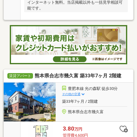
インターネット無料。当店掲載以外も一括見学相談可
能です。
熊本県合志市幾久富 築33年7ヶ月 2階建
賃貸アパート
豊肥本線 光の森駅 徒歩30分
その他の交通
築33年7ヶ月 / 2階建
熊本県合志市幾久富
3.80
万円
管理費4,600円