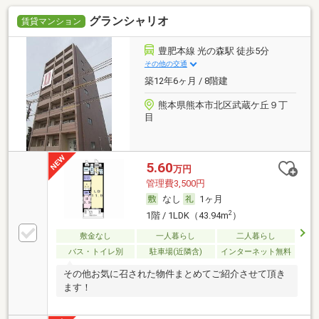
グランシャリオ
賃貸マンション
豊肥本線 光の森駅 徒歩5分
その他の交通
築12年6ヶ月 / 8階建
熊本県熊本市北区武蔵ケ丘９丁
目
5.60
万円
管理費3,500円
なし
1ヶ月
2
1階 / 1LDK（43.94m
）
敷金なし
一人暮らし
二人暮らし
バス・トイレ別
駐車場(近隣含)
インターネット無料
その他お気に召された物件まとめてご紹介させて頂き
ます！