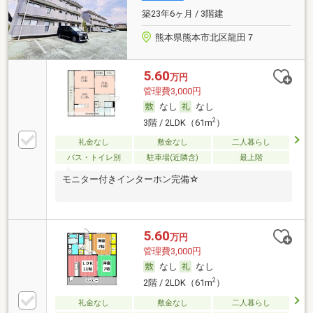
築23年6ヶ月 / 3階建
熊本県熊本市北区龍田７
5.60
万円
管理費3,000円
なし
なし
2
3階 / 2LDK（61m
）
礼金なし
敷金なし
二人暮らし
バス・トイレ別
駐車場(近隣含)
最上階
モニター付きインターホン完備☆
5.60
万円
管理費3,000円
なし
なし
2
2階 / 2LDK（61m
）
礼金なし
敷金なし
二人暮らし