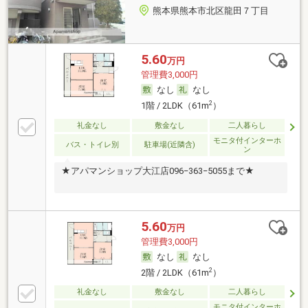
熊本県熊本市北区龍田７丁目
5.60
万円
管理費3,000円
なし
なし
2
1階 / 2LDK（61m
）
礼金なし
敷金なし
二人暮らし
モニタ付インターホ
バス・トイレ別
駐車場(近隣含)
ン
★アパマンショップ大江店096−363−5055まで★
5.60
万円
管理費3,000円
なし
なし
2
2階 / 2LDK（61m
）
礼金なし
敷金なし
二人暮らし
モニタ付インターホ