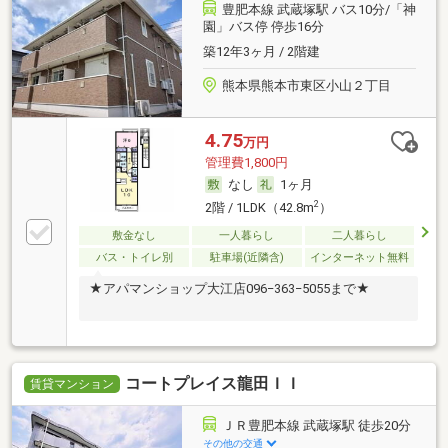
豊肥本線 武蔵塚駅 バス10分/「神
園」バス停 停歩16分
築12年3ヶ月 / 2階建
熊本県熊本市東区小山２丁目
4.75
万円
管理費1,800円
なし
1ヶ月
2
2階 / 1LDK（42.8m
）
敷金なし
一人暮らし
二人暮らし
バス・トイレ別
駐車場(近隣含)
インターネット無料
★アパマンショップ大江店096−363−5055まで★
コートプレイス龍田ＩＩ
賃貸マンション
ＪＲ豊肥本線 武蔵塚駅 徒歩20分
その他の交通