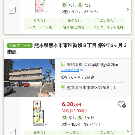
なし
なし
2
2階 / 2LDK（55.2m
）
礼金なし
敷金なし
二人暮らし
バス・トイレ別
駐車場(近隣含)
インターネット無料
熊本県熊本市東区御領８丁目 築9年6ヶ月 3
賃貸アパート
階建
豊肥本線 武蔵塚駅 徒歩3.2km
その他の交通
築9年6ヶ月 / 3階建
熊本県熊本市東区御領８丁目
6.30
万円
管理費3,000円
なし
1ヶ月
2
3階 / 1LDK（39.74m
）
敷金なし
一人暮らし
二人暮らし