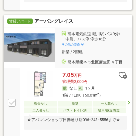
アーバングレイス
賃貸アパート
熊本電気鉄道 堀川駅 バス9分/
「中島」バス停 停歩16分
その他の交通
新築 / 2階建
熊本県熊本市北区麻生田４丁目
7.05
万円
管理費2,000円
なし
1ヶ月
2
1階 / 1LDK（50.01m
）
敷金なし
新築
一人暮らし
二人暮らし
バス・トイレ別
駐車場(近隣含)
☆アパマンショップ日赤通り店096−243−5556まで☆