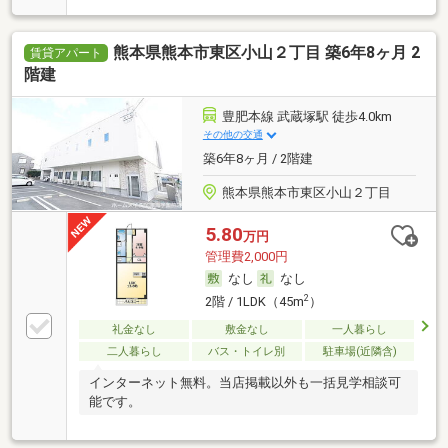
熊本県熊本市東区小山２丁目 築6年8ヶ月 2
賃貸アパート
階建
豊肥本線 武蔵塚駅 徒歩4.0km
その他の交通
築6年8ヶ月 / 2階建
熊本県熊本市東区小山２丁目
5.80
万円
管理費2,000円
なし
なし
2
2階 / 1LDK（45m
）
礼金なし
敷金なし
一人暮らし
二人暮らし
バス・トイレ別
駐車場(近隣含)
インターネット無料。当店掲載以外も一括見学相談可
能です。