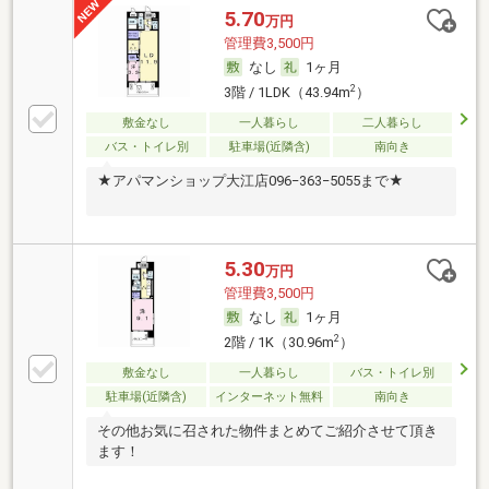
5.70
万円
管理費3,500円
なし
1ヶ月
2
3階 / 1LDK（43.94m
）
敷金なし
一人暮らし
二人暮らし
バス・トイレ別
駐車場(近隣含)
南向き
★アパマンショップ大江店096−363−5055まで★
5.30
万円
管理費3,500円
なし
1ヶ月
2
2階 / 1K（30.96m
）
敷金なし
一人暮らし
バス・トイレ別
駐車場(近隣含)
インターネット無料
南向き
その他お気に召された物件まとめてご紹介させて頂き
ます！