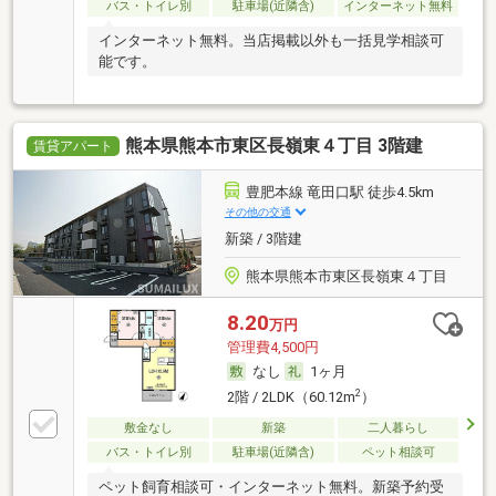
バス・トイレ別
駐車場(近隣含)
インターネット無料
インターネット無料。当店掲載以外も一括見学相談可
能です。
熊本県熊本市東区長嶺東４丁目 3階建
賃貸アパート
豊肥本線 竜田口駅 徒歩4.5km
その他の交通
新築 / 3階建
熊本県熊本市東区長嶺東４丁目
8.20
万円
管理費4,500円
なし
1ヶ月
2
2階 / 2LDK（60.12m
）
敷金なし
新築
二人暮らし
バス・トイレ別
駐車場(近隣含)
ペット相談可
ペット飼育相談可・インターネット無料。新築予約受