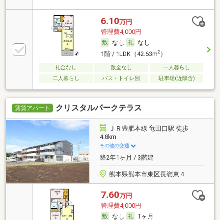
6.10
万円
管理費4,000円
なし
なし
2
1階 / 1LDK（42.63m
）
礼金なし
敷金なし
一人暮らし
二人暮らし
バス・トイレ別
駐車場(近隣含)
クリスタルパークテラス
賃貸アパート
ＪＲ豊肥本線 竜田口駅 徒歩
4.8km
その他の交通
築2年1ヶ月 / 3階建
熊本県熊本市東区長嶺東４
7.60
万円
管理費4,000円
なし
1ヶ月