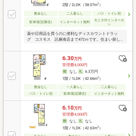
2
2階 / 2LDK（58.07m
）
敷金なし
二人暮らし
バス・トイレ別
モニタ付インターホ
駐車場(近隣含)
インターネット無料
ン
薬や日用品を買うのに便利なディスカウントドラッ
グ コスモス 託麻南店まで472ｍです。住まい探し
の
6.30
万円
管理費4,000円
なし
6.3万円
2
1階 / 1LDK（42.66m
）
敷金なし
一人暮らし
二人暮らし
バス・トイレ別
駐車場(近隣含)
インターネット無料
6.10
万円
管理費4,000円
なし
なし
2
1階 / 1LDK（42.63m
）