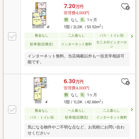
7.20
万円
管理費4,000円
なし
1ヶ月
2
1階 / 2LDK（53.52m
）
敷金なし
二人暮らし
バス・トイレ別
モニタ付インターホ
駐車場(近隣含)
インターネット無料
ン
インターネット無料。当店掲載以外も一括見学相談可
能です。
6.30
万円
管理費4,000円
なし
1ヶ月
2
1階 / 1LDK（42.66m
）
敷金なし
一人暮らし
二人暮らし
バス・トイレ別
駐車場(近隣含)
インターネット無料
気になる物件やご不明な点など、お気軽にお問い合わ
せください♪