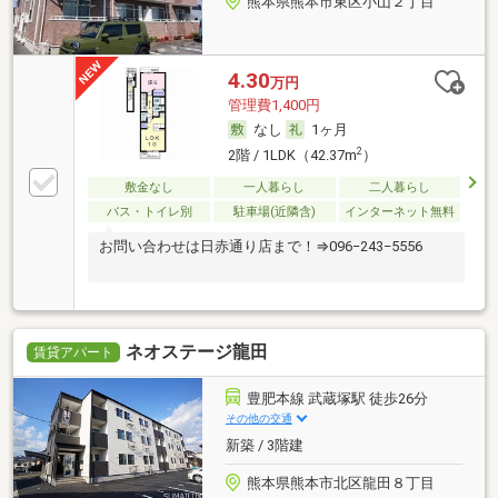
熊本県熊本市東区小山２丁目
4.30
万円
管理費1,400円
なし
1ヶ月
2
2階 / 1LDK（42.37m
）
敷金なし
一人暮らし
二人暮らし
バス・トイレ別
駐車場(近隣含)
インターネット無料
お問い合わせは日赤通り店まで！⇒096−243−5556
ネオステージ龍田
賃貸アパート
豊肥本線 武蔵塚駅 徒歩26分
その他の交通
新築 / 3階建
熊本県熊本市北区龍田８丁目