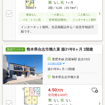
なし
1ヶ月
2
2階 / 1LDK（39.74m
）
敷金なし
一人暮らし
二人暮らし
バス・トイレ別
駐車場(近隣含)
インターネット無料
インターネット無料。当店掲載以外も一括見学相談可
能です。
熊本県合志市幾久富 築31年8ヶ月 2階建
賃貸アパート
豊肥本線 武蔵塚駅 徒歩25分
その他の交通
築31年8ヶ月 / 2階建
熊本県合志市幾久富
4.50
万円
管理費4,000円
なし
なし
2