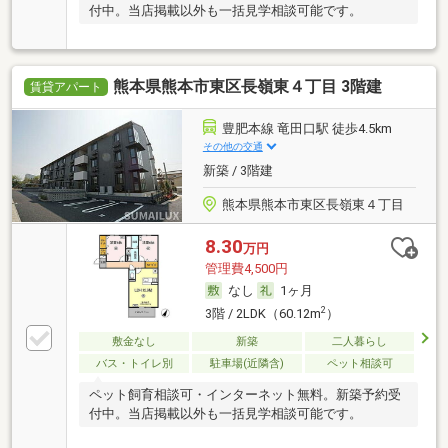
付中。当店掲載以外も一括見学相談可能です。
熊本県熊本市東区長嶺東４丁目 3階建
賃貸アパート
豊肥本線 竜田口駅 徒歩4.5km
その他の交通
新築 / 3階建
熊本県熊本市東区長嶺東４丁目
8.30
万円
管理費4,500円
なし
1ヶ月
2
3階 / 2LDK（60.12m
）
敷金なし
新築
二人暮らし
バス・トイレ別
駐車場(近隣含)
ペット相談可
ペット飼育相談可・インターネット無料。新築予約受
付中。当店掲載以外も一括見学相談可能です。