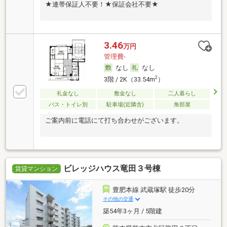
★連帯保証人不要！★保証会社不要★
3.46
万円
管理費-
なし
なし
2
3階 / 2K（33.54m
）
礼金なし
敷金なし
二人暮らし
バス・トイレ別
駐車場(近隣含)
角部屋
ご案内前に電話にて打ち合わせがございます。
ビレッジハウス竜田３号棟
賃貸マンション
豊肥本線 武蔵塚駅 徒歩20分
その他の交通
築54年3ヶ月 / 5階建