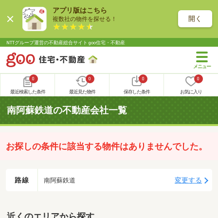
アプリ版はこちら
開く
複数社の物件を探せる！
NTTグループ運営の不動産総合サイト goo住宅・不動産
0
0
0
0
最近検索した条件
最近見た物件
保存した条件
お気に入り
南阿蘇鉄道の不動産会社一覧
お探しの条件に該当する物件はありませんでした。
路線
変更する
南阿蘇鉄道
近くのエリアから探す