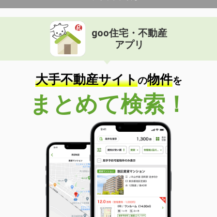
goo住宅・不動産
アプリ
大手不動産サイト
物件
の
を
まとめて検索！