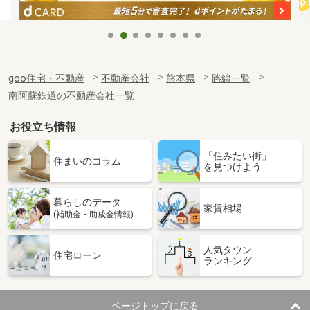
goo住宅・不動産
不動産会社
熊本県
路線一覧
南阿蘇鉄道の不動産会社一覧
お役立ち情報
「住みたい街」
住まいのコラム
を見つけよう
暮らしのデータ
家賃相場
(補助金・助成金情報)
人気タウン
住宅ローン
ランキング
ページトップに戻る