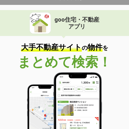
goo住宅・不動産
アプリ
大手不動産サイト
物件
の
を
まとめて検索！