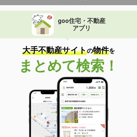
goo住宅・不動産
アプリ
大手不動産サイト
物件
の
を
まとめて検索！