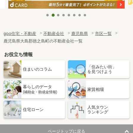
goo住宅・不動産
不動産会社
鹿児島県
市区一覧
鹿児島県大島郡徳之島町の不動産会社一覧
お役立ち情報
「住みたい街」
住まいのコラム
を見つけよう
暮らしのデータ
家賃相場
(補助金・助成金情報)
人気タウン
住宅ローン
ランキング
ページトップに戻る