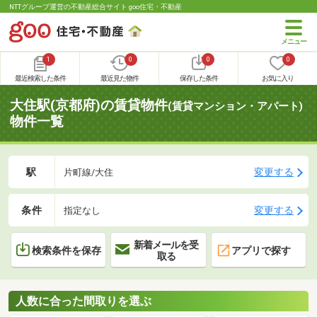
NTTグループ運営の不動産総合サイト goo住宅・不動産
1
0
0
0
最近検索した条件
最近見た物件
保存した条件
お気に入り
大住駅(京都府)の賃貸物件
(賃貸マンション・アパート)
物件一覧
駅
変更する
片町線/大住
条件
変更する
指定なし
新着メールを受
検索条件を保存
アプリで探す
取る
人数に合った間取りを選ぶ