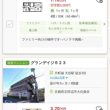
万円
管理費3,000円
1ヶ月
1ヶ月
2
4階 / 3DK（60.48m
）
ファミリー
バス・トイレ別
駐車場(近隣含)
モニタ付インターホ
最上階
収納スペース
ン
ファミリー向けの物件です--パノラマ掲載--
グランデイジ６２３
賃貸マンション
片町線 大住駅 徒歩5分
その他の交通
築37年5ヶ月 / 3階建
京都府京田辺市大住責谷
3.70
万円