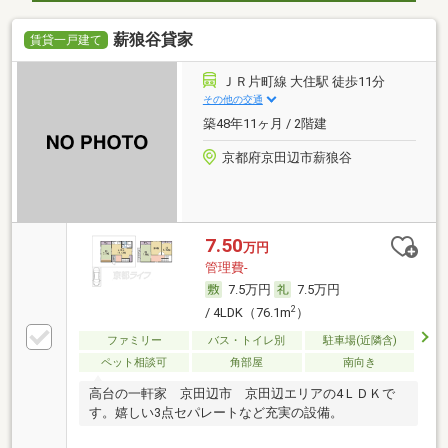
薪狼谷貸家
賃貸一戸建て
ＪＲ片町線 大住駅 徒歩11分
その他の交通
築48年11ヶ月 / 2階建
京都府京田辺市薪狼谷
7.50
万円
管理費-
7.5万円
7.5万円
2
/ 4LDK（76.1m
）
ファミリー
バス・トイレ別
駐車場(近隣含)
ペット相談可
角部屋
南向き
高台の一軒家 京田辺市 京田辺エリアの4ＬＤＫで
す。嬉しい3点セパレートなど充実の設備。