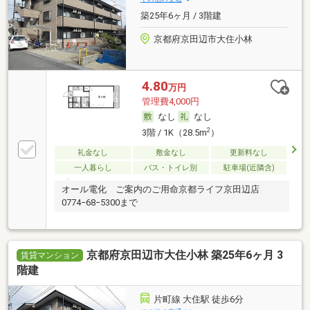
築25年6ヶ月 / 3階建
京都府京田辺市大住小林
4.80
万円
管理費4,000円
なし
なし
2
3階 / 1K（28.5m
）
礼金なし
敷金なし
更新料なし
一人暮らし
バス・トイレ別
駐車場(近隣含)
オール電化 ご案内のご用命京都ライフ京田辺店
0774−68−5300まで
京都府京田辺市大住小林 築25年6ヶ月 3
賃貸マンション
階建
片町線 大住駅 徒歩6分