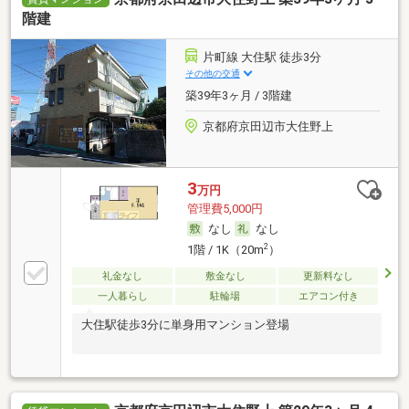
階建
片町線 大住駅 徒歩3分
その他の交通
築39年3ヶ月 / 3階建
京都府京田辺市大住野上
3
万円
管理費5,000円
なし
なし
2
1階 / 1K（20m
）
礼金なし
敷金なし
更新料なし
一人暮らし
駐輪場
エアコン付き
大住駅徒歩3分に単身用マンション登場