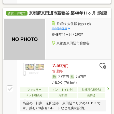
京都府京田辺市薪狼谷 築48年11ヶ月 2階建
賃貸一戸建て
片町線 大住駅 徒歩11分
その他の交通
築48年11ヶ月 / 2階建
京都府京田辺市薪狼谷
7.50
万円
管理費-
7.5万円
7.5万円
2
/ 4LDK（76.1m
）
ファミリー
バス・トイレ別
駐車場(近隣含)
ペット相談可
角部屋
南向き
高台の一軒家 京田辺市 京田辺エリアの4ＬＤＫで
す。嬉しい3点セパレートなど充実の設備。