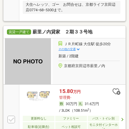
大住へレッツ、ゴー お問合せは、京都ライフ京田辺
店0774−68−5300まで。
薪里ノ内貸家 ２期３３号地
賃貸一戸建て
ＪＲ片町線 大住駅 徒歩20分
その他の交通
新築 / 2階建
京都府京田辺市薪里ノ内
15.80
万円
管理費-
30万円
31.6万円
2
/ 3LDK（108.51m
）
更新料なし
ファミリー
バス・トイレ別
モニタ付インターホ
駐車場(近隣含)
ペット相談可
ン