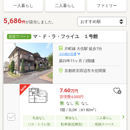
一人暮らし
二人暮らし
ファミリー
5,686
件
が該当しました。
マ・ド・ラ・フゥイユ １号館
賃貸アパート
片町線 大住駅 徒歩7分
その他の交通
築23年11ヶ月 / 2階建
京都府京田辺市大住関屋
7.60
万円
管理費4,000円
なし
なし
2
1階 / 2LDK（61.82m
）
礼金なし
敷金なし
二人暮らし
バス・トイレ別
駐車場(近隣含)
収納スペース