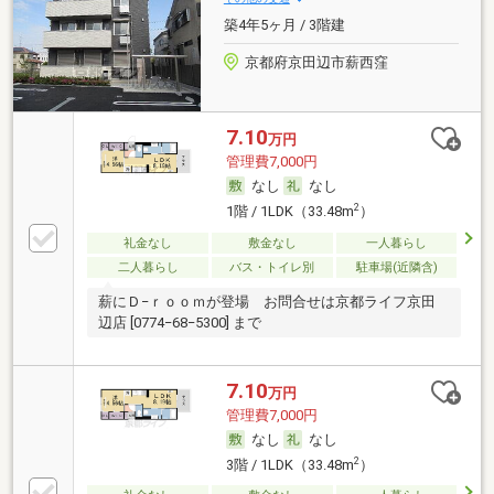
築4年5ヶ月 / 3階建
京都府京田辺市薪西窪
7.10
万円
管理費7,000円
なし
なし
2
1階 / 1LDK（33.48m
）
礼金なし
敷金なし
一人暮らし
二人暮らし
バス・トイレ別
駐車場(近隣含)
薪にＤ−ｒｏｏｍが登場 お問合せは京都ライフ京田
辺店 [0774−68−5300] まで
7.10
万円
管理費7,000円
なし
なし
2
3階 / 1LDK（33.48m
）