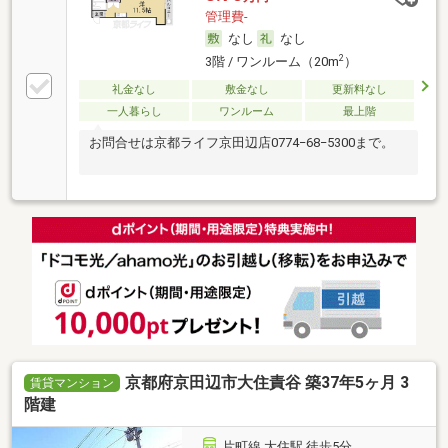
管理費-
なし
なし
2
3階 / ワンルーム（20m
）
礼金なし
敷金なし
更新料なし
一人暮らし
ワンルーム
最上階
お問合せは京都ライフ京田辺店0774−68−5300まで。
京都府京田辺市大住責谷 築37年5ヶ月 3
賃貸マンション
階建
片町線 大住駅 徒歩5分