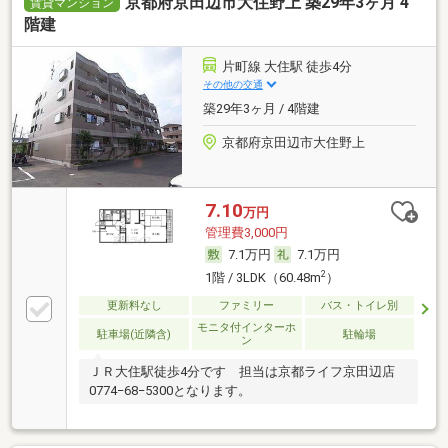
京都府京田辺市大住野上 築29年3ヶ月 4
賃貸マンション
階建
片町線 大住駅 徒歩4分
その他の交通
築29年3ヶ月 / 4階建
京都府京田辺市大住野上
7.10
万円
管理費3,000円
7.1万円
7.1万円
2
1階 / 3LDK（60.48m
）
更新料なし
ファミリー
バス・トイレ別
モニタ付インターホ
駐車場(近隣含)
駐輪場
ン
ＪＲ大住駅徒歩4分です 担当は京都ライフ京田辺店
0774−68−5300となります。