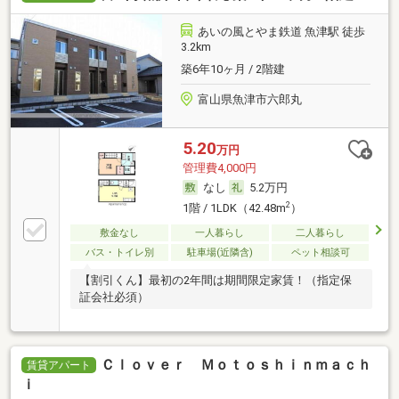
あいの風とやま鉄道 魚津駅 徒歩
3.2km
築6年10ヶ月 / 2階建
富山県魚津市六郎丸
5.20
万円
管理費4,000円
なし
5.2万円
2
1階 / 1LDK（42.48m
）
敷金なし
一人暮らし
二人暮らし
バス・トイレ別
駐車場(近隣含)
ペット相談可
【割引くん】最初の2年間は期間限定家賃！（指定保
証会社必須）
Ｃｌｏｖｅｒ Ｍｏｔｏｓｈｉｎｍａｃｈ
賃貸アパート
ｉ