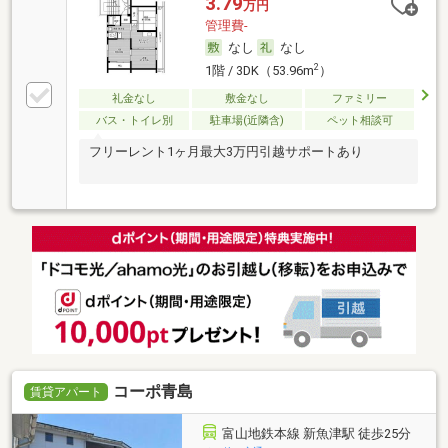
3.79
万円
管理費-
なし
なし
2
1階 / 3DK（53.96m
）
礼金なし
敷金なし
ファミリー
バス・トイレ別
駐車場(近隣含)
ペット相談可
フリーレント1ヶ月最大3万円引越サポートあり
コーポ青島
賃貸アパート
富山地鉄本線 新魚津駅 徒歩25分