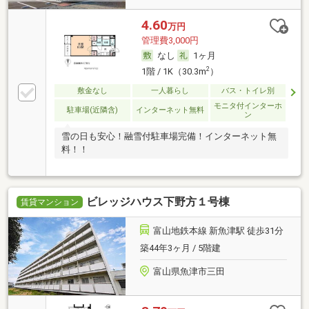
4.60
万円
管理費3,000円
なし
1ヶ月
2
1階 / 1K（30.3m
）
敷金なし
一人暮らし
バス・トイレ別
モニタ付インターホ
駐車場(近隣含)
インターネット無料
ン
雪の日も安心！融雪付駐車場完備！インターネット無
料！！
ビレッジハウス下野方１号棟
賃貸マンション
富山地鉄本線 新魚津駅 徒歩31分
築44年3ヶ月 / 5階建
富山県魚津市三田