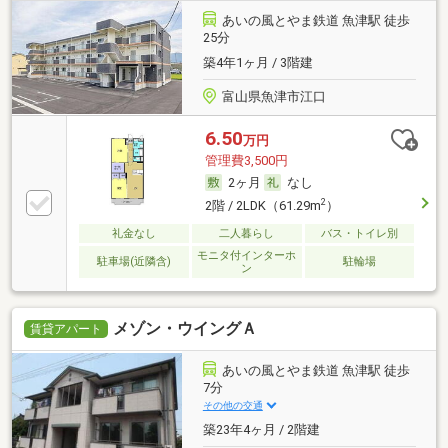
あいの風とやま鉄道 魚津駅 徒歩
25分
築4年1ヶ月 / 3階建
富山県魚津市江口
6.50
万円
管理費3,500円
2ヶ月
なし
2
2階 / 2LDK（61.29m
）
礼金なし
二人暮らし
バス・トイレ別
モニタ付インターホ
駐車場(近隣含)
駐輪場
ン
メゾン・ウイングＡ
賃貸アパート
あいの風とやま鉄道 魚津駅 徒歩
7分
その他の交通
築23年4ヶ月 / 2階建