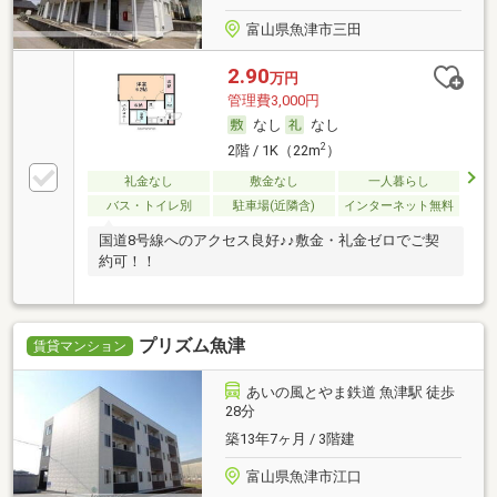
富山県魚津市三田
2.90
万円
管理費3,000円
なし
なし
2
2階 / 1K（22m
）
礼金なし
敷金なし
一人暮らし
バス・トイレ別
駐車場(近隣含)
インターネット無料
国道8号線へのアクセス良好♪♪敷金・礼金ゼロでご契
約可！！
プリズム魚津
賃貸マンション
あいの風とやま鉄道 魚津駅 徒歩
28分
築13年7ヶ月 / 3階建
富山県魚津市江口