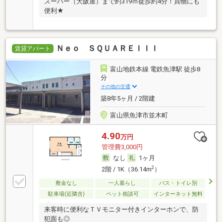
スーパー（大阪屋）まで約319ｍ徒歩約4分！買物にも
便利★
Ｎｅｏ ＳＱＵＡＲＥＩＩＩ
賃貸アパート
富山地鉄本線 電鉄魚津駅 徒歩8
分
その他の交通
築8年5ヶ月 / 2階建
富山県魚津市並木町
4.90
万円
管理費3,000円
なし
1ヶ月
2
2階 / 1K（36.14m
）
敷金なし
一人暮らし
バス・トイレ別
駐車場(近隣含)
ペット相談可
インターネット無料
来客時に便利なＴＶモニター付きインターホンで、防
犯面も◎