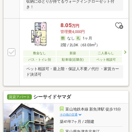
収納にゆとりが持てるウォークインクローゼット付
き！
8.05
万円
管理費4,000円
なし
1ヶ月
2
2階 / 2LDK（63.03m
）
敷金なし
新築
二人暮らし
バス・トイレ別
駐車場(近隣含)
ペット相談可
ペット相談可・最上階・保証人不要／代行 ・家賃カー
ド決済可
シーサイドヤマダ
賃貸アパート
富山地鉄本線 新魚津駅 徒歩15分
その他の交通
築41年7ヶ月 / 2階建
富山県魚津市北鬼江