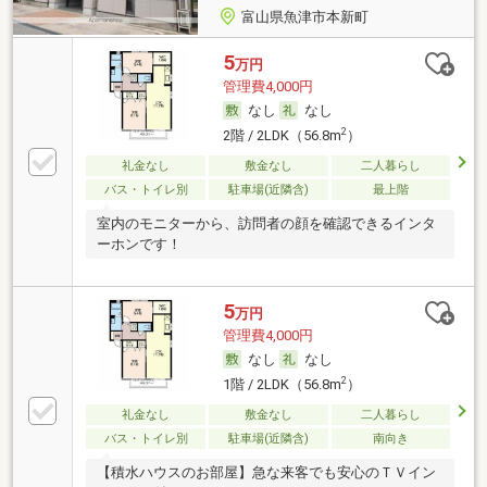
富山県魚津市本新町
5
万円
管理費4,000円
なし
なし
2
2階 / 2LDK（56.8m
）
礼金なし
敷金なし
二人暮らし
バス・トイレ別
駐車場(近隣含)
最上階
室内のモニターから、訪問者の顔を確認できるインタ
ーホンです！
5
万円
管理費4,000円
なし
なし
2
1階 / 2LDK（56.8m
）
礼金なし
敷金なし
二人暮らし
バス・トイレ別
駐車場(近隣含)
南向き
【積水ハウスのお部屋】急な来客でも安心のＴＶイン