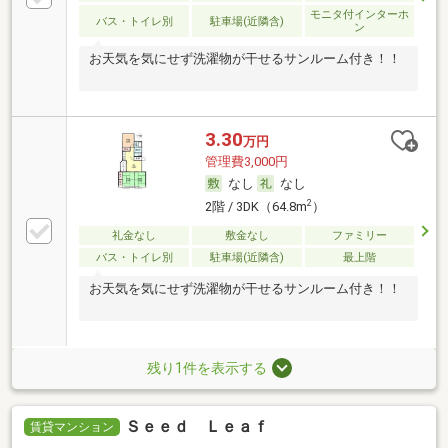
モニタ付インターホ
バス・トイレ別
駐車場(近隣含)
ン
お天気を気にせず洗濯物が干せるサンルーム付き！！
3.30
万円
管理費3,000円
なし
なし
2
2階 / 3DK（64.8m
）
礼金なし
敷金なし
ファミリー
バス・トイレ別
駐車場(近隣含)
最上階
お天気を気にせず洗濯物が干せるサンルーム付き！！
残り1件を表示する
Ｓｅｅｄ Ｌｅａｆ
賃貸マンション