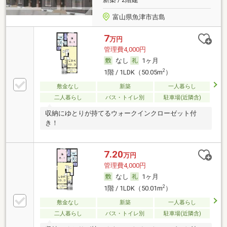
富山県魚津市吉島
7
万円
管理費4,000円
なし
1ヶ月
2
1階 / 1LDK（50.05m
）
敷金なし
新築
一人暮らし
二人暮らし
バス・トイレ別
駐車場(近隣含)
収納にゆとりが持てるウォークインクローゼット付
き！
7.20
万円
管理費4,000円
なし
1ヶ月
2
1階 / 1LDK（50.01m
）
敷金なし
新築
一人暮らし
二人暮らし
バス・トイレ別
駐車場(近隣含)