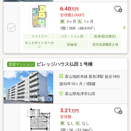
6.40
万円
管理費3,000円
3ヶ月
1ヶ月
2
1階 / 3DK（68.67m
）
ファミリー
バス・トイレ別
駐車場(近隣含)
モニタ付インターホ
駐輪場
室内洗濯機置き場
ン
ビレッジハウス仏田１号棟
賃貸マンション
富山地鉄本線 新魚津駅 徒歩18分
築52年10ヶ月 / 5階建
富山県魚津市仏田
3.21
万円
管理費-
なし
なし
2
1階 / 2K（33.54m
）