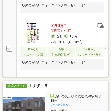
収納力が高いウォークインクローゼット付き！
7.90
万円
管理費3,900円
なし
1ヶ月
2
2階 / 2LDK（63.03m
）
敷金なし
新築
二人暮らし
バス・トイレ別
駐車場(近隣含)
インターネット無料
収納力が高いウォークインクローゼット付き！
オリザ Ｂ
賃貸アパート
あいの風とやま鉄道 魚津駅 徒歩
18分
その他の交通
新築 / 2階建