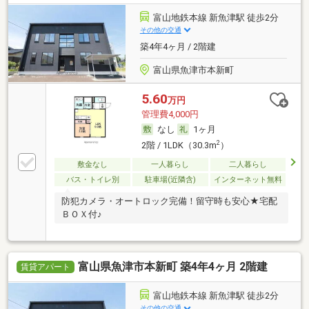
富山地鉄本線 新魚津駅 徒歩2分
その他の交通
築4年4ヶ月 / 2階建
富山県魚津市本新町
5.60
万円
管理費4,000円
なし
1ヶ月
2
2階 / 1LDK（30.3m
）
敷金なし
一人暮らし
二人暮らし
バス・トイレ別
駐車場(近隣含)
インターネット無料
防犯カメラ・オートロック完備！留守時も安心★宅配
ＢＯＸ付♪
富山県魚津市本新町 築4年4ヶ月 2階建
賃貸アパート
富山地鉄本線 新魚津駅 徒歩2分
その他の交通