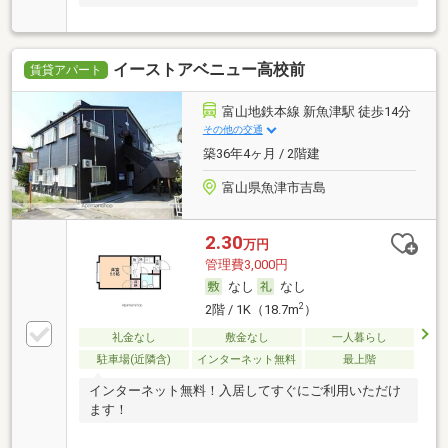
イーストアベニュー高校前
賃貸アパート
富山地鉄本線 新魚津駅 徒歩14分
その他の交通
築36年4ヶ月 / 2階建
富山県魚津市吉島
2.30
万円
管理費3,000円
なし
なし
2
2階 / 1K（18.7m
）
礼金なし
敷金なし
一人暮らし
駐車場(近隣含)
インターネット無料
最上階
インターネット無料！入居してすぐにご利用いただけ
ます！