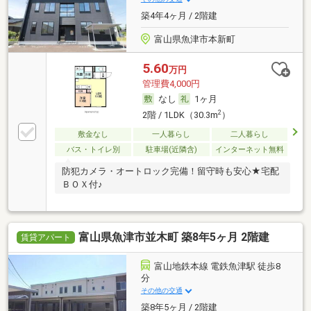
築4年4ヶ月 / 2階建
富山県魚津市本新町
5.60
万円
管理費4,000円
なし
1ヶ月
2
2階 / 1LDK（30.3m
）
敷金なし
一人暮らし
二人暮らし
バス・トイレ別
駐車場(近隣含)
インターネット無料
防犯カメラ・オートロック完備！留守時も安心★宅配
ＢＯＸ付♪
富山県魚津市並木町 築8年5ヶ月 2階建
賃貸アパート
富山地鉄本線 電鉄魚津駅 徒歩8
分
その他の交通
築8年5ヶ月 / 2階建