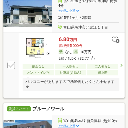
あいの風とやま鉄道 魚津駅 徒歩
4分
その他の交通
築15年1ヶ月 / 2階建
富山県魚津市北鬼江１丁目
6.80
万円
管理費5,000円
なし
10万円
2
2階 / 1LDK（32.77m
）
敷金なし
一人暮らし
二人暮らし
バス・トイレ別
駐車場(近隣含)
最上階
バルコニーがありますので洗濯物もたくさん干せます
☆
ブルーノワール
賃貸アパート
富山地鉄本線 新魚津駅 徒歩10分
その他の交通