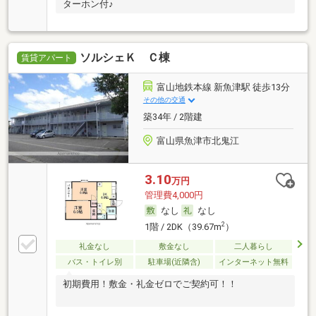
ターホン付♪
ソルシェＫ Ｃ棟
賃貸アパート
富山地鉄本線 新魚津駅 徒歩13分
その他の交通
築34年 / 2階建
富山県魚津市北鬼江
3.10
万円
管理費4,000円
なし
なし
2
1階 / 2DK（39.67m
）
礼金なし
敷金なし
二人暮らし
バス・トイレ別
駐車場(近隣含)
インターネット無料
初期費用！敷金・礼金ゼロでご契約可！！