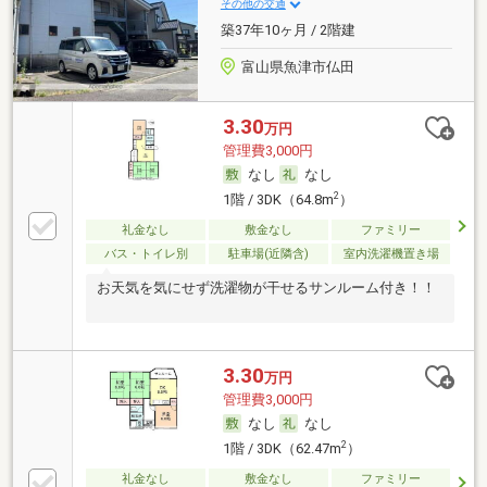
その他の交通
築37年10ヶ月 / 2階建
富山県魚津市仏田
3.30
万円
管理費3,000円
なし
なし
2
1階 / 3DK（64.8m
）
礼金なし
敷金なし
ファミリー
バス・トイレ別
駐車場(近隣含)
室内洗濯機置き場
お天気を気にせず洗濯物が干せるサンルーム付き！！
3.30
万円
管理費3,000円
なし
なし
2
1階 / 3DK（62.47m
）
礼金なし
敷金なし
ファミリー