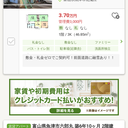
3.70
万円
管理費3,000円
なし
なし
2
1階 / 3K（46.85m
）
礼金なし
敷金なし
ファミリー
バス・トイレ別
駐車場(近隣含)
洗面所独立
敷金・礼金ゼロでご契約可！前面道路に融雪あり！！
富山県魚津市六郎丸 築6年10ヶ月 2階建
賃貸アパート