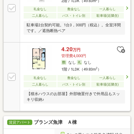
2階 / 1LDK（49.83m
）
礼金なし
敷金なし
一人暮らし
二人暮らし
バス・トイレ別
駐車場(近隣含)
駐車場2台契約可能。1台3，300円（税込）。全室洋間
です。／遮熱断熱ペア
4.20
万円
管理費4,000円
なし
なし
2
1階 / 1LDK（49.83m
）
礼金なし
敷金なし
一人暮らし
二人暮らし
バス・トイレ別
駐車場(近隣含)
【積水ハウスのお部屋】外部物置付きで外用品もスッ
キリ収納♪
ブランズ魚津 Ａ棟
賃貸アパート