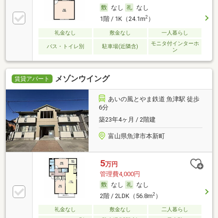
なし
なし
2
1階 / 1K（24.1m
）
礼金なし
敷金なし
一人暮らし
モニタ付インターホ
バス・トイレ別
駐車場(近隣含)
ン
メゾンウイング
賃貸アパート
あいの風とやま鉄道 魚津駅 徒歩
6分
築23年4ヶ月 / 2階建
富山県魚津市本新町
5
万円
管理費4,000円
なし
なし
2
2階 / 2LDK（56.8m
）
礼金なし
敷金なし
二人暮らし