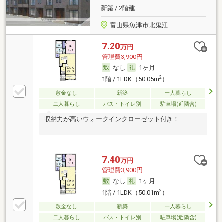
新築 / 2階建
富山県魚津市北鬼江
7.20
万円
管理費3,900円
なし
1ヶ月
2
1階 / 1LDK（50.05m
）
敷金なし
新築
一人暮らし
二人暮らし
バス・トイレ別
駐車場(近隣含)
収納力が高いウォークインクローゼット付き！
7.40
万円
管理費3,900円
なし
1ヶ月
2
1階 / 1LDK（50.01m
）
敷金なし
新築
一人暮らし
二人暮らし
バス・トイレ別
駐車場(近隣含)