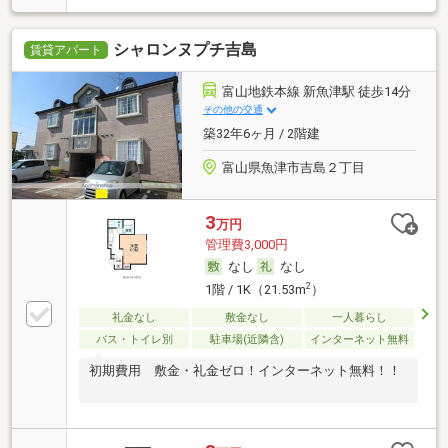
シャロンヌプチ吉島
賃貸アパート
富山地鉄本線 新魚津駅 徒歩14分
その他の交通
築32年6ヶ月 / 2階建
富山県魚津市吉島２丁目
3
万円
管理費3,000円
なし
なし
2
1階 / 1K（21.53m
）
礼金なし
敷金なし
一人暮らし
バス・トイレ別
駐車場(近隣含)
インターネット無料
初期費用 敷金・礼金ゼロ！インターネット無料！！