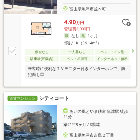
富山県魚津市並木町
4.90
万円
管理費3,000円
なし
1ヶ月
2
2階 / 1K（36.14m
）
敷金なし
一人暮らし
バス・トイレ別
駐車場(近隣含)
ペット相談可
インターネット無料
来客時に便利なＴＶモニター付きインターホンで、防
犯面も◎
シティコート
賃貸マンション
あいの風とやま鉄道 魚津駅 徒歩
11分
築21年9ヶ月 / 3階建
富山県魚津市吉島２丁目