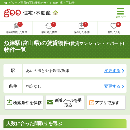
NTTグループ運営の不動産総合サイト goo住宅・不動産
1
0
0
0
最近検索した条件
最近見た物件
保存した条件
お気に入り
魚津駅(富山県)の賃貸物件
(賃貸マンション・アパート)
物件一覧
駅
変更する
あいの風とやま鉄道/魚津
条件
変更する
指定なし
新着メールを受
検索条件を保存
アプリで探す
取る
人数に合った間取りを選ぶ