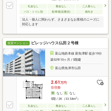
礼金なし
敷金なし
二人暮らし
バス・トイレ別
駐車場(近隣含)
南向き
法人・個人に関わらず、さまざまなお客様のニーズに
対応します
ビレッジハウス仏田２号棟
賃貸マンション
富山地鉄本線 新魚津駅 徒歩19分
築52年10ヶ月 / 5階建
富山県魚津市仏田
2.61
万円
管理費-
なし
なし
2
5階 / 2K（33.54m
）
礼金なし
敷金なし
二人暮らし