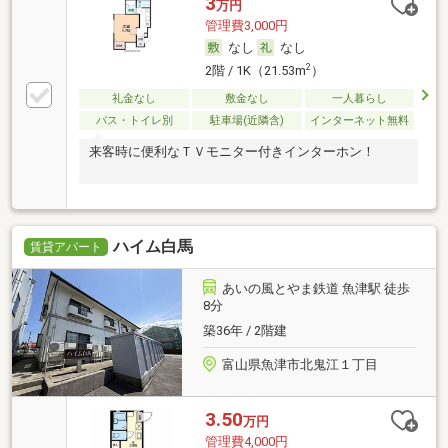
3
万円
管理費3,000円
なし
なし
2
2階 / 1K（21.53m
）
礼金なし
敷金なし
一人暮らし
バス・トイレ別
駐車場(近隣含)
インターネット無料
来客時に便利なＴＶモニター付きインターホン！
ハイム白馬
賃貸アパート
あいの風とやま鉄道 魚津駅 徒歩
8分
築36年 / 2階建
富山県魚津市北鬼江１丁目
3.50
万円
管理費4,000円