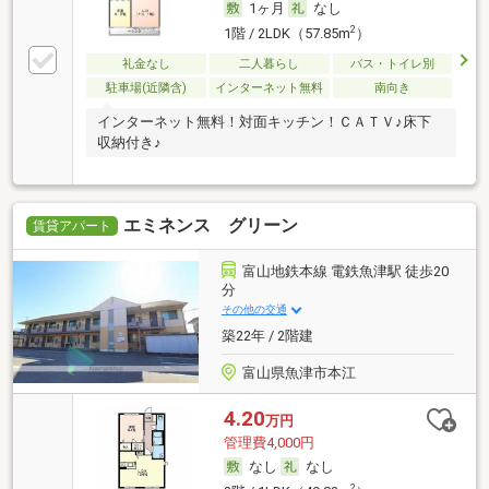
1ヶ月
なし
2
1階 / 2LDK（57.85m
）
礼金なし
二人暮らし
バス・トイレ別
駐車場(近隣含)
インターネット無料
南向き
インターネット無料！対面キッチン！ＣＡＴＶ♪床下
収納付き♪
エミネンス グリーン
賃貸アパート
富山地鉄本線 電鉄魚津駅 徒歩20
分
その他の交通
築22年 / 2階建
富山県魚津市本江
4.20
万円
管理費4,000円
なし
なし
2