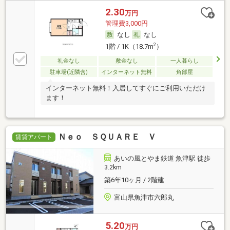
2.30
万円
管理費3,000円
なし
なし
2
1階 / 1K（18.7m
）
礼金なし
敷金なし
一人暮らし
駐車場(近隣含)
インターネット無料
角部屋
インターネット無料！入居してすぐにご利用いただけ
ます！
Ｎｅｏ ＳＱＵＡＲＥ Ｖ
賃貸アパート
あいの風とやま鉄道 魚津駅 徒歩
3.2km
築6年10ヶ月 / 2階建
富山県魚津市六郎丸
5.20
万円