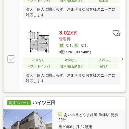
バス・トイレ別
駐車場(近隣含)
最上階
法人・個人に関わらず、さまざまなお客様のニーズに
対応します
3.02
万円
管理費-
なし
なし
2
3階 / 2K（33.54m
）
礼金なし
敷金なし
二人暮らし
バス・トイレ別
駐車場(近隣含)
南向き
法人・個人に関わらず、さまざまなお客様のニーズに
対応します
ハイツ三田
賃貸アパート
あいの風とやま鉄道 魚津駅 徒歩
22分
築29年8ヶ月 / 2階建