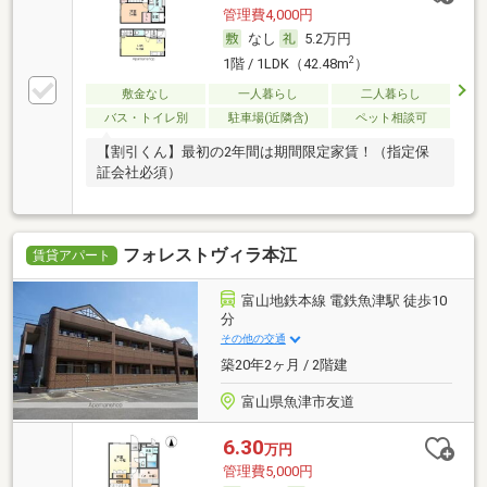
管理費4,000円
なし
5.2万円
2
1階 / 1LDK（42.48m
）
敷金なし
一人暮らし
二人暮らし
バス・トイレ別
駐車場(近隣含)
ペット相談可
【割引くん】最初の2年間は期間限定家賃！（指定保
証会社必須）
フォレストヴィラ本江
賃貸アパート
富山地鉄本線 電鉄魚津駅 徒歩10
分
その他の交通
築20年2ヶ月 / 2階建
富山県魚津市友道
6.30
万円
管理費5,000円