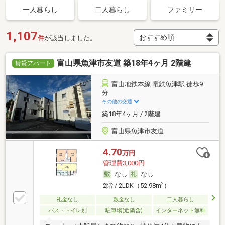
一人暮らし
二人暮らし
ファミリー
1,107
件
が該当しました。
富山県魚津市友道 築18年4ヶ月 2階建
賃貸アパート
富山地鉄本線 電鉄魚津駅 徒歩9
分
その他の交通
築18年4ヶ月 / 2階建
富山県魚津市友道
4.70
万円
管理費3,000円
なし
なし
2
2階 / 2LDK（52.98m
）
礼金なし
敷金なし
二人暮らし
バス・トイレ別
駐車場(近隣含)
インターネット無料