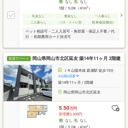
なし
なし
2
1階 / 1LDK（41m
）
礼金なし
敷金なし
一人暮らし
二人暮らし
バス・トイレ別
駐車場(近隣含)
ペット相談可・二人入居可・角部屋・保証人不要／代
行 ・初期費用カード決済可
岡山県岡山市北区延友 築14年11ヶ月 2階建
賃貸アパート
ＪＲ山陽本線 庭瀬駅 徒歩15分
その他の交通
築14年11ヶ月 / 2階建
岡山県岡山市北区延友
5.50
万円
管理費3,500円
なし
なし
2
1階 / 1LDK（41m
）