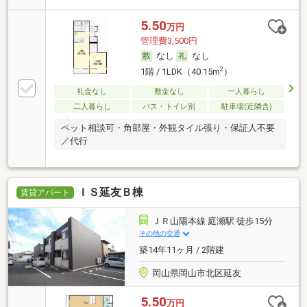
5.50
万円
管理費3,500円
なし
なし
2
1階 / 1LDK（40.15m
）
礼金なし
敷金なし
一人暮らし
二人暮らし
バス・トイレ別
駐車場(近隣含)
ペット相談可・角部屋・外観タイル張り・保証人不要
／代行
ＩＳ延友Ｂ棟
賃貸アパート
ＪＲ山陽本線 庭瀬駅 徒歩15分
その他の交通
築14年11ヶ月 / 2階建
岡山県岡山市北区延友
5.50
万円