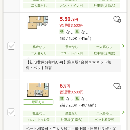
二人暮らし
バス・トイレ別
駐車場(近隣含)
5.50
万円
管理費3,500円
なし
なし
2
1階 / 1LDK（41m
）
礼金なし
敷金なし
一人暮らし
二人暮らし
バス・トイレ別
駐車場(近隣含)
【初期費用分割払い可】駐車場1台付き☆ネット無
料・ペット飼育
6
万円
管理費3,500円
なし
なし
動画あり
2
2階 / 2LDK（49.16m
）
礼金なし
敷金なし
二人暮らし
バス・トイレ別
駐車場(近隣含)
ペット相談可
ペット相談可・二人入居可・最上階・日当り良好・閑