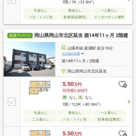
2
1階 / 1K（22.5m
）
礼金なし
敷金なし
一人暮らし
バス・トイレ別
駐車場(近隣含)
インターネット無料
岡山県岡山市北区延友 築14年11ヶ月 2階建
賃貸アパート
山陽本線 庭瀬駅 徒歩16分
その他の交通
築14年11ヶ月 / 2階建
岡山県岡山市北区延友
5.50
万円
管理費3,500円
なし
なし
2
1階 / 1LDK（40.16m
）
礼金なし
敷金なし
一人暮らし
二人暮らし
バス・トイレ別
駐車場(近隣含)
5.50
万円