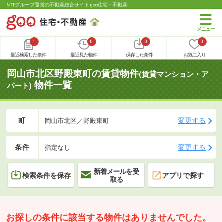
NTTグループ運営の不動産総合サイト goo住宅・不動産
1
0
0
0
最近検索した条件
最近見た物件
保存した条件
お気に入り
岡山市北区野殿東町の賃貸物件
(賃貸マンション・ア
物件一覧
パート)
町
変更する
岡山市北区／野殿東町
条件
変更する
指定なし
新着メールを受
検索条件を保存
アプリで探す
取る
お探しの条件に該当する物件はありませんでした。