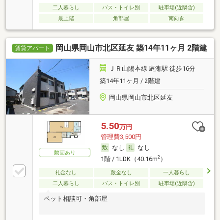
二人暮らし
バス・トイレ別
駐車場(近隣含)
最上階
角部屋
南向き
岡山県岡山市北区延友 築14年11ヶ月 2階建
賃貸アパート
ＪＲ山陽本線 庭瀬駅 徒歩16分
築14年11ヶ月 / 2階建
岡山県岡山市北区延友
5.50
万円
管理費3,500円
なし
なし
動画あり
2
1階 / 1LDK（40.16m
）
礼金なし
敷金なし
一人暮らし
二人暮らし
バス・トイレ別
駐車場(近隣含)
ペット相談可・角部屋