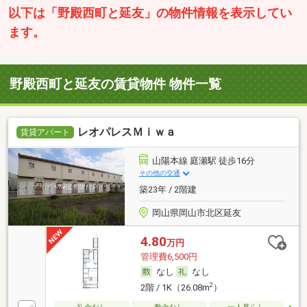
以下は「野殿西町と延友」の物件情報を表示してい
ます。
野殿西町と延友の賃貸物件 物件一覧
レオパレスＭｉｗａ
賃貸アパート
山陽本線 庭瀬駅 徒歩16分
その他の交通
築23年 / 2階建
岡山県岡山市北区延友
4.80
万円
管理費6,500円
なし
なし
2
2階 / 1K（26.08m
）