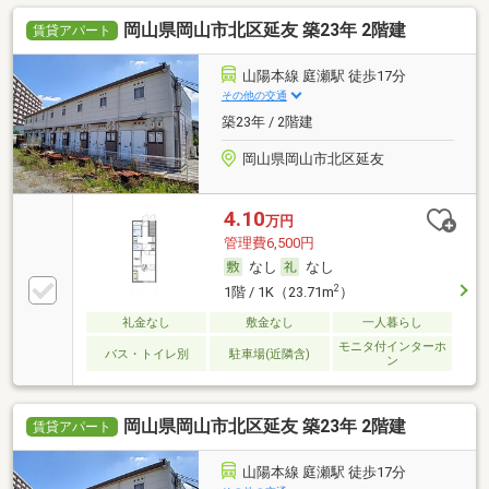
岡山県岡山市北区延友 築23年 2階建
賃貸アパート
山陽本線 庭瀬駅 徒歩17分
その他の交通
築23年 / 2階建
岡山県岡山市北区延友
4.10
万円
管理費6,500円
なし
なし
2
1階 / 1K（23.71m
）
礼金なし
敷金なし
一人暮らし
モニタ付インターホ
バス・トイレ別
駐車場(近隣含)
ン
岡山県岡山市北区延友 築23年 2階建
賃貸アパート
山陽本線 庭瀬駅 徒歩17分