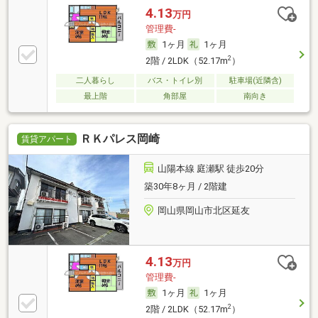
4.13
万円
管理費-
1ヶ月
1ヶ月
2
2階 / 2LDK（52.17m
）
二人暮らし
バス・トイレ別
駐車場(近隣含)
最上階
角部屋
南向き
ＲＫパレス岡崎
賃貸アパート
山陽本線 庭瀬駅 徒歩20分
築30年8ヶ月 / 2階建
岡山県岡山市北区延友
4.13
万円
管理費-
1ヶ月
1ヶ月
2
2階 / 2LDK（52.17m
）