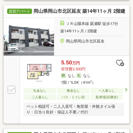
岡山県岡山市北区延友 築14年11ヶ月 2階建
賃貸アパート
ＪＲ山陽本線 庭瀬駅 徒歩17分
築14年11ヶ月 / 2階建
岡山県岡山市北区延友
5.50
万円
管理費3,500円
なし
なし
2
1階 / 1LDK（41m
）
礼金なし
敷金なし
一人暮らし
二人暮らし
バス・トイレ別
駐車場(近隣含)
ペット相談可・二人入居可・角部屋・外観タイル張
り・日当り良好・保証人不要／代行