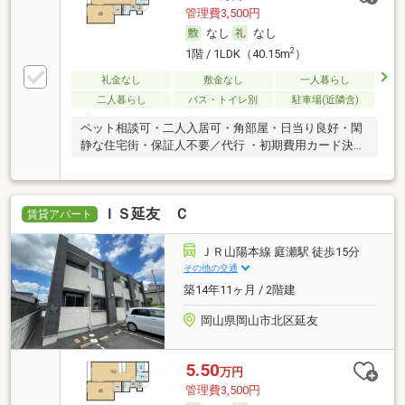
管理費3,500円
なし
なし
2
1階 / 1LDK（40.15m
）
礼金なし
敷金なし
一人暮らし
二人暮らし
バス・トイレ別
駐車場(近隣含)
ペット相談可・二人入居可・角部屋・日当り良好・閑
静な住宅街・保証人不要／代行 ・初期費用カード決済
可
ＩＳ延友 Ｃ
賃貸アパート
ＪＲ山陽本線 庭瀬駅 徒歩15分
その他の交通
築14年11ヶ月 / 2階建
岡山県岡山市北区延友
5.50
万円
管理費3,500円