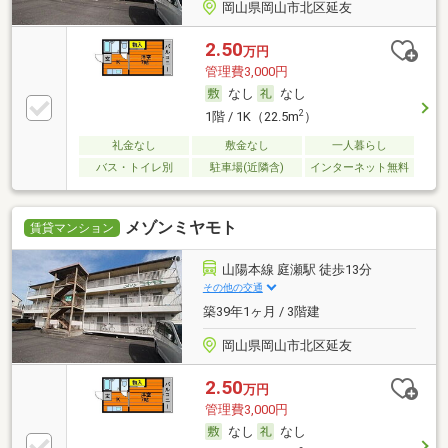
岡山県岡山市北区延友
2.50
万円
管理費3,000円
なし
なし
2
1階 / 1K（22.5m
）
礼金なし
敷金なし
一人暮らし
バス・トイレ別
駐車場(近隣含)
インターネット無料
メゾンミヤモト
賃貸マンション
山陽本線 庭瀬駅 徒歩13分
その他の交通
築39年1ヶ月 / 3階建
岡山県岡山市北区延友
2.50
万円
管理費3,000円
なし
なし