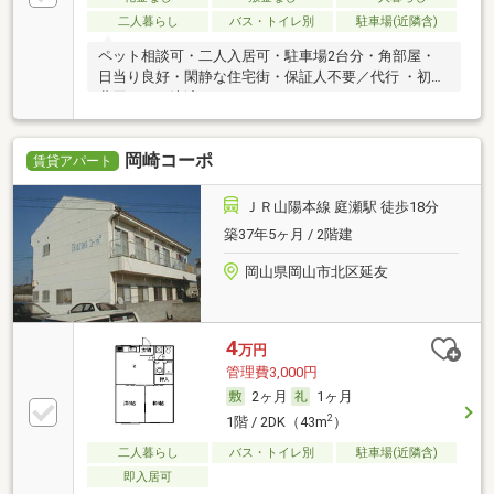
二人暮らし
バス・トイレ別
駐車場(近隣含)
ペット相談可・二人入居可・駐車場2台分・角部屋・
日当り良好・閑静な住宅街・保証人不要／代行 ・初期
費用カード決済可
岡崎コーポ
賃貸アパート
ＪＲ山陽本線 庭瀬駅 徒歩18分
築37年5ヶ月 / 2階建
岡山県岡山市北区延友
4
万円
管理費3,000円
2ヶ月
1ヶ月
2
1階 / 2DK（43m
）
二人暮らし
バス・トイレ別
駐車場(近隣含)
即入居可