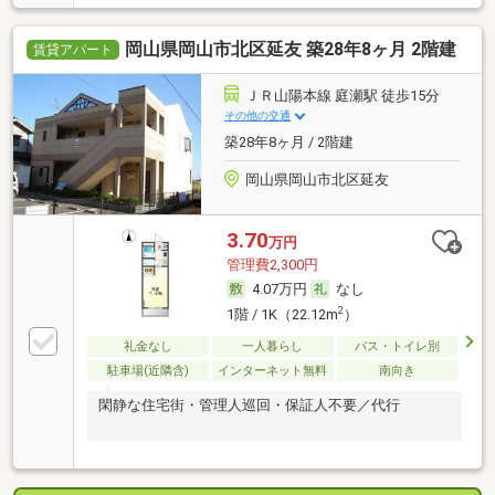
岡山県岡山市北区延友 築28年8ヶ月 2階建
賃貸アパート
ＪＲ山陽本線 庭瀬駅 徒歩15分
その他の交通
築28年8ヶ月 / 2階建
岡山県岡山市北区延友
3.70
万円
管理費2,300円
4.07万円
なし
2
1階 / 1K（22.12m
）
礼金なし
一人暮らし
バス・トイレ別
駐車場(近隣含)
インターネット無料
南向き
閑静な住宅街・管理人巡回・保証人不要／代行