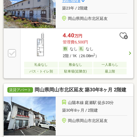
その他の交通
築23年 / 2階建
岡山県岡山市北区延友
4.40
万円
管理費6,500円
なし
なし
2
2階 / 1K（26.08m
）
礼金なし
敷金なし
一人暮らし
バス・トイレ別
駐車場(近隣含)
最上階
岡山県岡山市北区延友 築30年8ヶ月 2階建
賃貸アパート
山陽本線 庭瀬駅 徒歩20分
築30年8ヶ月 / 2階建
岡山県岡山市北区延友