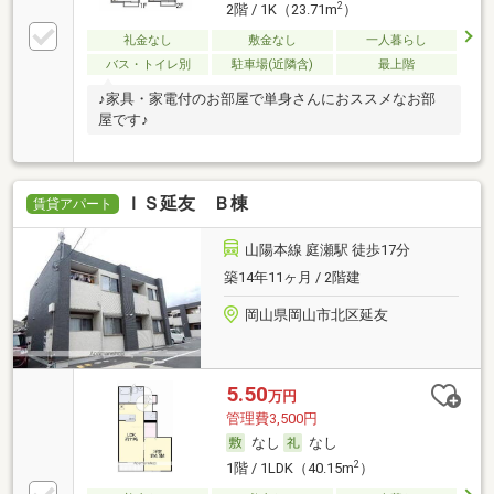
2
2階 / 1K（23.71m
）
礼金なし
敷金なし
一人暮らし
バス・トイレ別
駐車場(近隣含)
最上階
♪家具・家電付のお部屋で単身さんにおススメなお部
屋です♪
ＩＳ延友 Ｂ棟
賃貸アパート
山陽本線 庭瀬駅 徒歩17分
築14年11ヶ月 / 2階建
岡山県岡山市北区延友
5.50
万円
管理費3,500円
なし
なし
2
1階 / 1LDK（40.15m
）