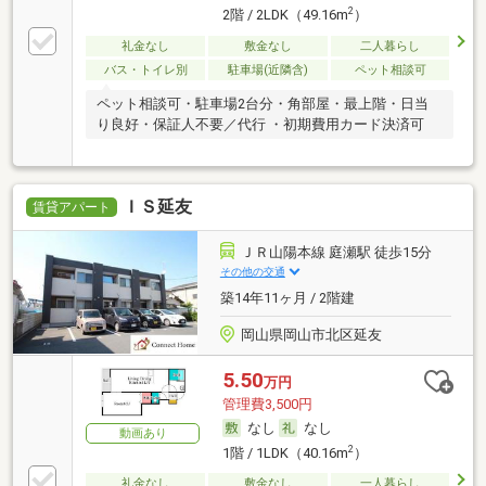
2
2階 / 2LDK（49.16m
）
礼金なし
敷金なし
二人暮らし
バス・トイレ別
駐車場(近隣含)
ペット相談可
ペット相談可・駐車場2台分・角部屋・最上階・日当
り良好・保証人不要／代行 ・初期費用カード決済可
ＩＳ延友
賃貸アパート
ＪＲ山陽本線 庭瀬駅 徒歩15分
その他の交通
築14年11ヶ月 / 2階建
岡山県岡山市北区延友
5.50
万円
管理費3,500円
なし
なし
動画あり
2
1階 / 1LDK（40.16m
）
礼金なし
敷金なし
一人暮らし