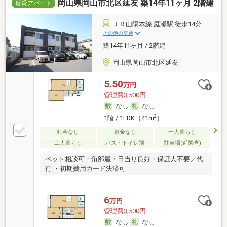
岡山県岡山市北区延友 築14年11ヶ月 2階建
賃貸アパート
ＪＲ山陽本線 庭瀬駅 徒歩14分
その他の交通
築14年11ヶ月 / 2階建
岡山県岡山市北区延友
5.50
万円
管理費3,500円
なし
なし
2
1階 / 1LDK（41m
）
礼金なし
敷金なし
一人暮らし
二人暮らし
バス・トイレ別
駐車場(近隣含)
ペット相談可・角部屋・日当り良好・保証人不要／代
行 ・初期費用カード決済可
6
万円
管理費3,500円
なし
なし