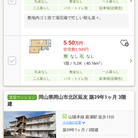
礼金なし
敷金なし
一人暮らし
二人暮らし
バス・トイレ別
駐車場(近隣含)
敷地内ゴミ捨て場完備で忙しい朝も楽々。
5.50
万円
管理費3,500円
なし
なし
2
1階 / 1LDK（40.16m
）
礼金なし
敷金なし
一人暮らし
二人暮らし
バス・トイレ別
駐車場(近隣含)
岡山県岡山市北区延友 築39年1ヶ月 3階
賃貸マンション
建
山陽本線 庭瀬駅 徒歩13分
その他の交通
築39年1ヶ月 / 3階建