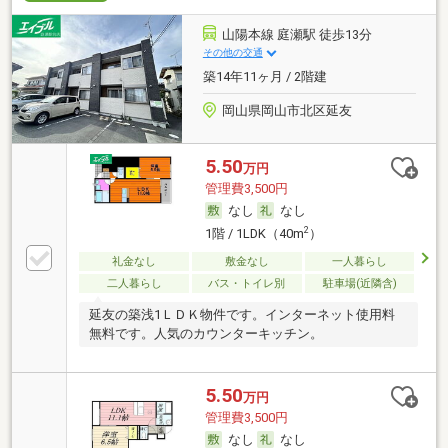
山陽本線 庭瀬駅 徒歩13分
その他の交通
築14年11ヶ月 / 2階建
岡山県岡山市北区延友
5.50
万円
管理費3,500円
なし
なし
2
1階 / 1LDK（40m
）
礼金なし
敷金なし
一人暮らし
二人暮らし
バス・トイレ別
駐車場(近隣含)
延友の築浅1ＬＤＫ物件です。インターネット使用料
無料です。人気のカウンターキッチン。
5.50
万円
管理費3,500円
なし
なし