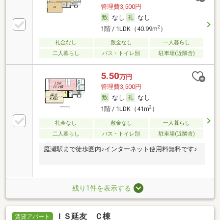
管理費3,500円
なし
なし
2
1階 / 1LDK（40.99m
）
礼金なし
敷金なし
一人暮らし
二人暮らし
バス・トイレ別
駐車場(近隣含)
5.50
万円
管理費3,500円
なし
なし
2
1階 / 1LDK（41m
）
礼金なし
敷金なし
一人暮らし
二人暮らし
バス・トイレ別
駐車場(近隣含)
庭瀬駅まで徒歩圏内♪インターネット使用料無料です♪
残り1件を表示する
ＩＳ延友 Ｃ棟
賃貸アパート