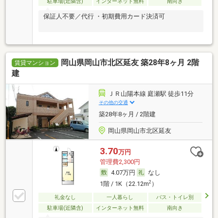
駐車場(近隣含)
インターネット無料
南向き
保証人不要／代行 ・初期費用カード決済可
岡山県岡山市北区延友 築28年8ヶ月 2階
賃貸マンション
建
ＪＲ山陽本線 庭瀬駅 徒歩11分
その他の交通
築28年8ヶ月 / 2階建
岡山県岡山市北区延友
3.70
万円
管理費2,300円
4.07万円
なし
2
1階 / 1K（22.12m
）
礼金なし
一人暮らし
バス・トイレ別
駐車場(近隣含)
インターネット無料
南向き