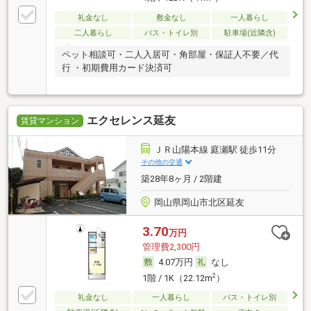
礼金なし
敷金なし
一人暮らし
二人暮らし
バス・トイレ別
駐車場(近隣含)
ペット相談可・二人入居可・角部屋・保証人不要／代
行 ・初期費用カード決済可
エクセレンス延友
賃貸マンション
ＪＲ山陽本線 庭瀬駅 徒歩11分
その他の交通
築28年8ヶ月 / 2階建
岡山県岡山市北区延友
3.70
万円
管理費2,300円
4.07万円
なし
2
1階 / 1K（22.12m
）
礼金なし
一人暮らし
バス・トイレ別