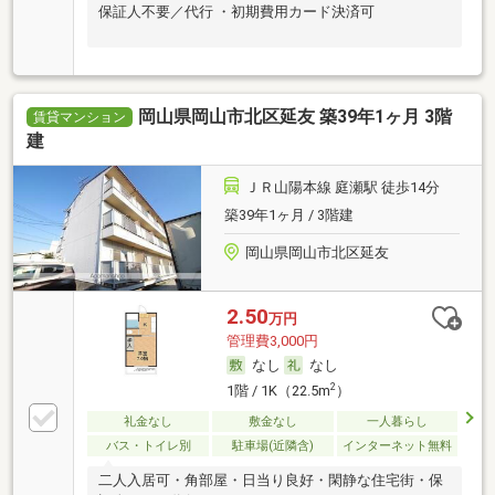
保証人不要／代行 ・初期費用カード決済可
岡山県岡山市北区延友 築39年1ヶ月 3階
賃貸マンション
建
ＪＲ山陽本線 庭瀬駅 徒歩14分
築39年1ヶ月 / 3階建
岡山県岡山市北区延友
2.50
万円
管理費3,000円
なし
なし
2
1階 / 1K（22.5m
）
礼金なし
敷金なし
一人暮らし
バス・トイレ別
駐車場(近隣含)
インターネット無料
二人入居可・角部屋・日当り良好・閑静な住宅街・保