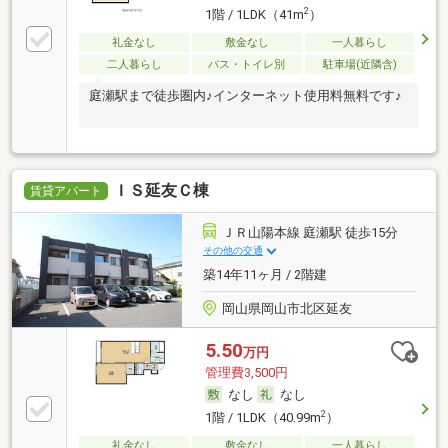
2
1階 / 1LDK（41m
）
礼金なし
敷金なし
一人暮らし
二人暮らし
バス・トイレ別
駐車場(近隣含)
庭瀬駅まで徒歩圏内♪インターネット使用料無料です♪
ＩＳ延友Ｃ棟
賃貸アパート
ＪＲ山陽本線 庭瀬駅 徒歩15分
その他の交通
築14年11ヶ月 / 2階建
岡山県岡山市北区延友
5.50
万円
管理費3,500円
なし
なし
2
1階 / 1LDK（40.99m
）
礼金なし
敷金なし
一人暮らし