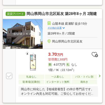
岡山県岡山市北区延友 築28年8ヶ月 2階建
賃貸アパート
山陽本線 庭瀬駅 徒歩15分
その他の交通
築28年8ヶ月 / 2階建
岡山県岡山市北区延友
3.70
万円
管理費2,300円
4.07万円
なし
2
1階 / 1K（22.12m
）
礼金なし
一人暮らし
バス・トイレ別
駐車場(近隣含)
インターネット無料
南向き
岡山市に特化した【地域密着型】の仲介専門店です。
オンライン内見も対応可能。ご安心してお任せくださ
い。