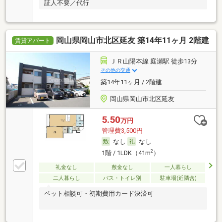
証人不要／代行
岡山県岡山市北区延友 築14年11ヶ月 2階建
賃貸アパート
ＪＲ山陽本線 庭瀬駅 徒歩13分
その他の交通
築14年11ヶ月 / 2階建
岡山県岡山市北区延友
5.50
万円
管理費3,500円
なし
なし
2
1階 / 1LDK（41m
）
礼金なし
敷金なし
一人暮らし
二人暮らし
バス・トイレ別
駐車場(近隣含)
ペット相談可・初期費用カード決済可