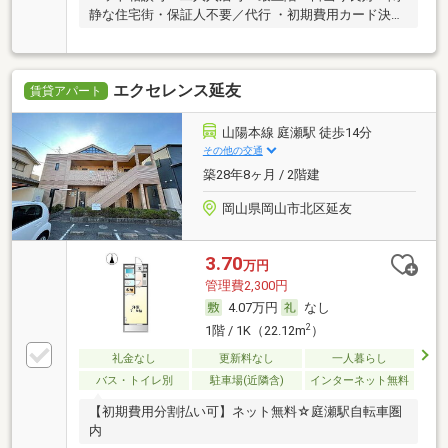
静な住宅街・保証人不要／代行 ・初期費用カード決済
可
エクセレンス延友
賃貸アパート
山陽本線 庭瀬駅 徒歩14分
その他の交通
築28年8ヶ月 / 2階建
岡山県岡山市北区延友
3.70
万円
管理費2,300円
4.07万円
なし
2
1階 / 1K（22.12m
）
礼金なし
更新料なし
一人暮らし
バス・トイレ別
駐車場(近隣含)
インターネット無料
【初期費用分割払い可】ネット無料☆庭瀬駅自転車圏
内