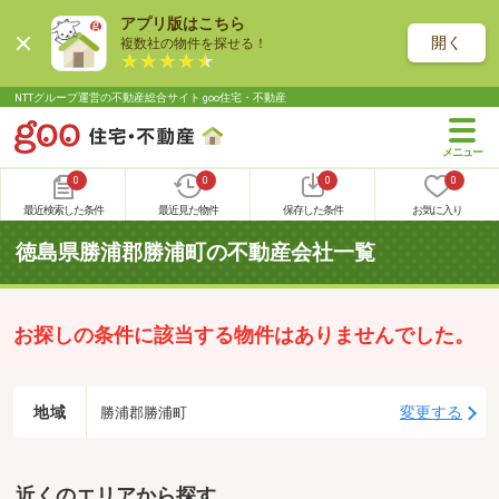
アプリ版はこちら
開く
複数社の物件を探せる！
NTTグループ運営の不動産総合サイト goo住宅・不動産
0
0
0
0
最近検索した条件
最近見た物件
保存した条件
お気に入り
徳島県勝浦郡勝浦町の不動産会社一覧
お探しの条件に該当する物件はありませんでした。
地域
変更する
勝浦郡勝浦町
近くのエリアから探す