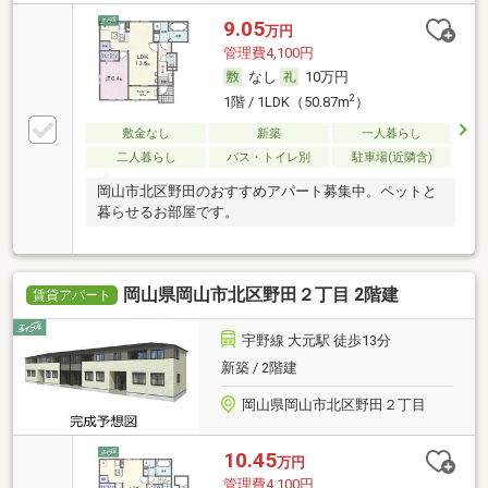
9.05
万円
管理費4,100円
なし
10万円
2
1階 / 1LDK（50.87m
）
敷金なし
新築
一人暮らし
二人暮らし
バス・トイレ別
駐車場(近隣含)
岡山市北区野田のおすすめアパート募集中。ペットと
暮らせるお部屋です。
岡山県岡山市北区野田２丁目 2階建
賃貸アパート
宇野線 大元駅 徒歩13分
新築 / 2階建
岡山県岡山市北区野田２丁目
10.45
万円
管理費4,100円