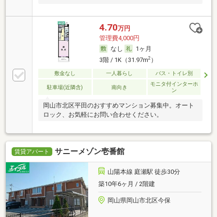
4.70
万円
管理費4,000円
なし
1ヶ月
2
3階 / 1K（31.97m
）
敷金なし
一人暮らし
バス・トイレ別
モニタ付インターホ
駐車場(近隣含)
南向き
ン
岡山市北区平田のおすすめマンション募集中。オート
ロック、お気軽にお問い合わせください。
サニーメゾン壱番館
賃貸アパート
山陽本線 庭瀬駅 徒歩30分
築10年6ヶ月 / 2階建
岡山県岡山市北区今保