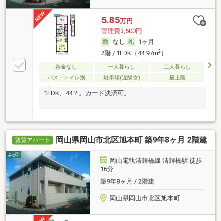
5.85
万円
管理費3,500円
なし
1ヶ月
2
2階 / 1LDK（44.97m
）
敷金なし
一人暮らし
二人暮らし
バス・トイレ別
駐車場(近隣含)
最上階
1LDK、44？。カード決済可。
岡山県岡山市北区旭本町 築9年8ヶ月 2階建
賃貸アパート
岡山電軌清輝橋線 清輝橋駅 徒歩
16分
築9年8ヶ月 / 2階建
岡山県岡山市北区旭本町