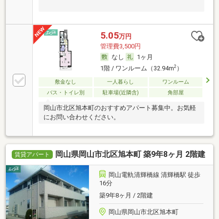
5.05
万円
管理費3,500円
なし
1ヶ月
2
1階 / ワンルーム（32.94m
）
敷金なし
一人暮らし
ワンルーム
バス・トイレ別
駐車場(近隣含)
角部屋
岡山市北区旭本町のおすすめアパート募集中。お気軽
にお問い合わせください。
岡山県岡山市北区旭本町 築9年8ヶ月 2階建
賃貸アパート
岡山電軌清輝橋線 清輝橋駅 徒歩
16分
築9年8ヶ月 / 2階建
岡山県岡山市北区旭本町