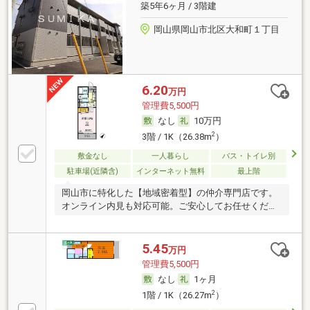
築5年6ヶ月 / 3階建
岡山県岡山市北区大和町１丁目
6.20
万円
管理費5,500円
なし
10万円
2
3階 / 1K（26.38m
）
敷金なし
一人暮らし
バス・トイレ別
駐車場(近隣含)
インターネット無料
最上階
岡山市に特化した【地域密着型】の仲介専門店です。
オンライン内見も対応可能。ご安心してお任せくださ
い。
5.45
万円
管理費5,500円
なし
1ヶ月
2
1階 / 1K（26.27m
）