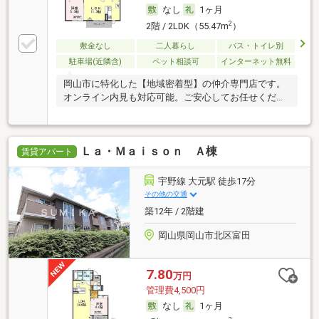
なし
1ヶ月
2
2階 / 2LDK（55.47m
）
敷金なし
二人暮らし
バス・トイレ別
駐車場(近隣含)
ペット相談可
インターネット無料
岡山市に特化した【地域密着型】の仲介専門店です。
オンライン内見も対応可能。ご安心してお任せくださ
い。
Ｌａ・Ｍａｉｓｏｎ Ａ棟
賃貸アパート
宇野線 大元駅 徒歩17分
その他の交通
築12年 / 2階建
岡山県岡山市北区富田
7.80
万円
管理費4,500円
なし
1ヶ月