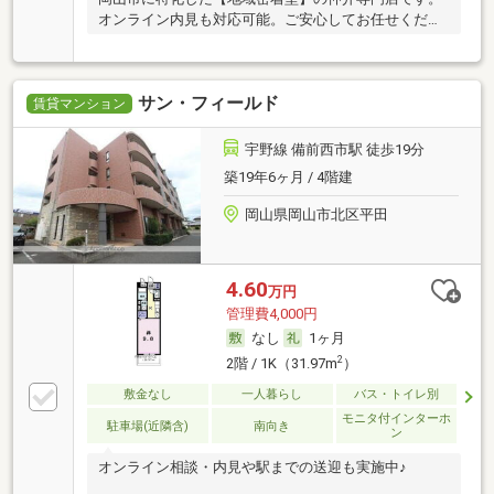
オンライン内見も対応可能。ご安心してお任せくださ
い。
サン・フィールド
賃貸マンション
宇野線 備前西市駅 徒歩19分
築19年6ヶ月 / 4階建
岡山県岡山市北区平田
4.60
万円
管理費4,000円
なし
1ヶ月
2
2階 / 1K（31.97m
）
敷金なし
一人暮らし
バス・トイレ別
モニタ付インターホ
駐車場(近隣含)
南向き
ン
オンライン相談・内見や駅までの送迎も実施中♪