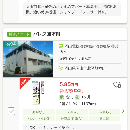
岡山市北区牟佐のおすすめアパート募集中。浴室乾燥
機、追い焚き機能、シャンプードレッサー付き。
パレス旭本町
賃貸アパート
岡山電軌清輝橋線 清輝橋駅 徒歩
16分
築9年8ヶ月 / 2階建
岡山県岡山市北区旭本町
5.85
万円
管理費3,500円
なし
1ヶ月
2
2階 / 1LDK（44.97m
）
敷金なし
一人暮らし
二人暮らし
バス・トイレ別
駐車場(近隣含)
最上階
1LDK、44？。カード決済可。