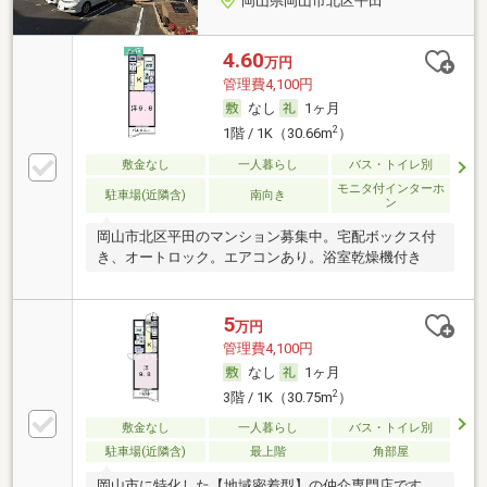
岡山県岡山市北区平田
4.60
万円
管理費4,100円
なし
1ヶ月
2
1階 / 1K（30.66m
）
敷金なし
一人暮らし
バス・トイレ別
モニタ付インターホ
駐車場(近隣含)
南向き
ン
岡山市北区平田のマンション募集中。宅配ボックス付
き、オートロック。エアコンあり。浴室乾燥機付き
5
万円
管理費4,100円
なし
1ヶ月
2
3階 / 1K（30.75m
）
敷金なし
一人暮らし
バス・トイレ別
駐車場(近隣含)
最上階
角部屋
岡山市に特化した【地域密着型】の仲介専門店です。