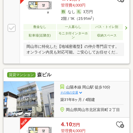
管理費4,000円
なし
3万円
2
2階 / 1K（25.91m
）
敷金なし
一人暮らし
バス・トイレ別
モニタ付インターホ
駐車場(近隣含)
収納スペース
ン
岡山市に特化した【地域密着型】の仲介専門店です。
オンライン内見も対応可能。ご安心してお任せくださ
い。
森ビル
賃貸マンション
山陽本線 岡山駅 徒歩10分
その他の交通
築31年8ヶ月 / 4階建
岡山県岡山市北区富田町２丁目
4.10
万円
管理費4,000円