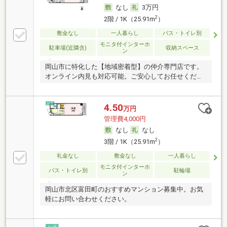
なし
3万円
2
2階 / 1K（25.91m
）
敷金なし
一人暮らし
バス・トイレ別
モニタ付インターホ
駐車場(近隣含)
収納スペース
ン
岡山市に特化した【地域密着型】の仲介専門店です。
オンライン内見も対応可能。ご安心してお任せくださ
い。
4.50
万円
管理費4,000円
なし
なし
2
3階 / 1K（25.91m
）
礼金なし
敷金なし
一人暮らし
モニタ付インターホ
バス・トイレ別
駐輪場
ン
岡山市北区富田町のおすすめマンション募集中。お気
軽にお問い合わせください。