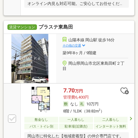
オンライン内見も対応可能。ご安心してお任せくださ
い。
プラステ東島田
賃貸マンション
山陽本線 岡山駅 徒歩16分
その他の交通
築9年8ヶ月 / 9階建
岡山県岡山市北区東島田町２丁
目
7.70
万円
管理費6,400円
なし
10万円
2
8階 / 1LDK（38.82m
）
敷金なし
一人暮らし
二人暮らし
バス・トイレ別
駐車場(近隣含)
インターネット無料
岡山市に特化した【地域密着型】の仲介専門店です。