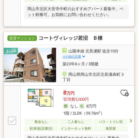
岡山市北区大安寺中町のおすすめアパート募集中。ペ
ット飼養可。お気軽にお問い合わせください。
コートヴィレッジ若沼 Ｂ棟
賃貸マンション
山陽本線 北長瀬駅 徒歩10分
その他の交通
築23年6ヶ月 / 3階建
岡山県岡山市北区北長瀬表町３
丁目
8
万円
管理費5,000円
なし
8万円
2
1階 / 2LDK（59.76m
）
敷金なし
二人暮らし
バス・トイレ別
駐車場(近隣含)
インターネット無料
角部屋