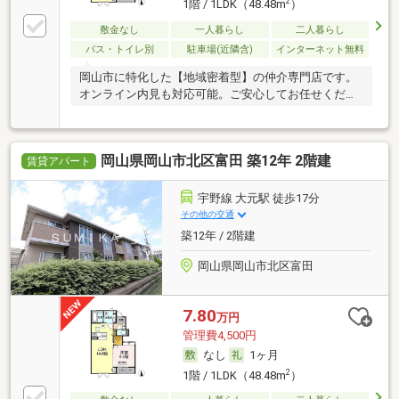
2
1階 / 1LDK（48.48m
）
敷金なし
一人暮らし
二人暮らし
バス・トイレ別
駐車場(近隣含)
インターネット無料
岡山市に特化した【地域密着型】の仲介専門店です。
オンライン内見も対応可能。ご安心してお任せくださ
い。
岡山県岡山市北区富田 築12年 2階建
賃貸アパート
宇野線 大元駅 徒歩17分
その他の交通
築12年 / 2階建
岡山県岡山市北区富田
7.80
万円
管理費4,500円
なし
1ヶ月
2
1階 / 1LDK（48.48m
）