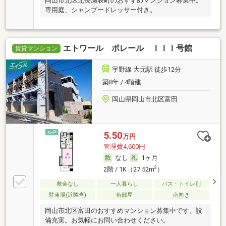
岡山市北区北長瀬表町のおすすめマンション募集中。
専用庭、シャンプードレッサー付き。
エトワール ポレール ＩＩＩ号館
賃貸マンション
宇野線 大元駅 徒歩12分
築8年 / 4階建
岡山県岡山市北区富田
5.50
万円
管理費4,600円
なし
1ヶ月
2
2階 / 1K（27.52m
）
敷金なし
一人暮らし
バス・トイレ別
駐車場(近隣含)
角部屋
南向き
岡山市北区富田のおすすめマンション募集中です。設
備充実。お気軽にお問い合わせください。