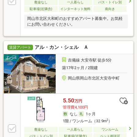
敷金なし
一人暮らし
バス・トイレ別
駐車場(近隣含)
インターネット無料
南向き
岡山市北区大和町のおすすめアパート募集中。お気軽
にお問い合わせください。
アル・カン・シェル Ａ
賃貸アパート
吉備線 大安寺駅 徒歩5分
築17年2ヶ月 / 2階建
岡山県岡山市北区大安寺中町
5.50
万円
管理費4,100円
なし
1ヶ月
2
1階 / ワンルーム（32.9m
）
敷金なし
一人暮らし
ワンルーム
バス・トイレ別
駐車場(近隣含)
ペット相談可