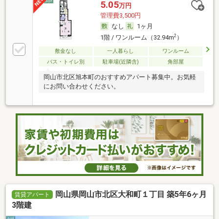
5.05
万円
管理費3,500円
なし
1ヶ月
2
1階 / ワンルーム（32.94m
）
敷金なし
一人暮らし
ワンルーム
バス・トイレ別
駐車場(近隣含)
角部屋
岡山市北区旭本町のおすすめアパート募集中。お気軽
にお問い合わせください。
岡山県岡山市北区大和町１丁目 築5年6ヶ月
賃貸アパート
3階建