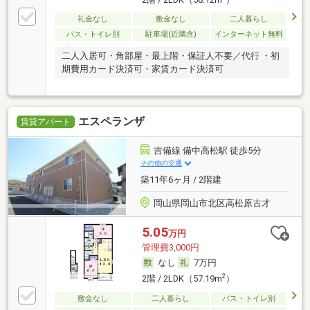
礼金なし
敷金なし
二人暮らし
バス・トイレ別
駐車場(近隣含)
インターネット無料
二人入居可・角部屋・最上階・保証人不要／代行 ・初
期費用カード決済可・家賃カード決済可
エスペランザ
賃貸アパート
吉備線 備中高松駅 徒歩5分
その他の交通
築11年6ヶ月 / 2階建
岡山県岡山市北区高松原古才
5.05
万円
管理費3,000円
なし
7万円
2
2階 / 2LDK（57.19m
）
敷金なし
二人暮らし
バス・トイレ別