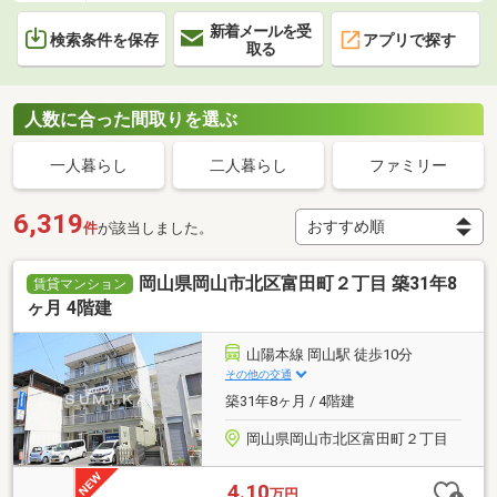
新着メールを受
検索条件を保存
アプリで探す
取る
人数に合った間取りを選ぶ
一人暮らし
二人暮らし
ファミリー
6,319
件
が該当しました。
岡山県岡山市北区富田町２丁目 築31年8
賃貸マンション
ヶ月 4階建
山陽本線 岡山駅 徒歩10分
その他の交通
築31年8ヶ月 / 4階建
岡山県岡山市北区富田町２丁目
4.10
万円