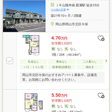
ＪＲ山陽本線 庭瀬駅 徒歩25分
その他の交通
築21年10ヶ月 / 2階建
岡山県岡山市北区今保
4.70
万円
管理費3,300円
なし
なし
2
1階 / 2DK（44.34m
）
礼金なし
敷金なし
二人暮らし
バス・トイレ別
駐車場(近隣含)
南向き
岡山市北区今保のおすすめアパート募集中。設備充
実。お気軽にお問い合わせください。
5.50
万円
管理費3,300円
なし
なし
2
2階 / 2LDK（58.12m
）