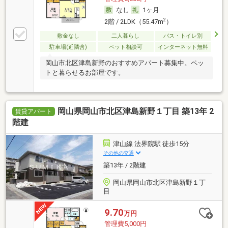
なし
1ヶ月
2
2階 / 2LDK（55.47m
）
敷金なし
二人暮らし
バス・トイレ別
駐車場(近隣含)
ペット相談可
インターネット無料
岡山市北区津島新野のおすすめアパート募集中。ペッ
トと暮らせるお部屋です。
岡山県岡山市北区津島新野１丁目 築13年 2
賃貸アパート
階建
津山線 法界院駅 徒歩15分
その他の交通
築13年 / 2階建
岡山県岡山市北区津島新野１丁
目
9.70
万円
管理費5,000円