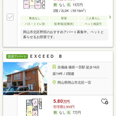
なし
15万円
2
2階 / 2LDK（59.16m
）
敷金なし
新築
二人暮らし
バス・トイレ別
駐車場(近隣含)
ペット相談可
岡山市北区野田のおすすめアパート募集中。ペットと
暮らせるお部屋です。
ＥＸＣＥＥＤ Ｂ
賃貸アパート
吉備線 備前一宮駅 徒歩16分
築14年 / 2階建
岡山県岡山市北区一宮
5.80
万円
管理費2,900円
なし
7万円