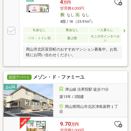
4
万円
管理費4,000円
なし
なし
2
4階 / 1K（25.91m
）
礼金なし
敷金なし
一人暮らし
モニタ付インターホ
バス・トイレ別
最上階
ン
岡山市北区富田町のおすすめマンション募集中。お気
軽にお問い合わせください。
メゾン・ド・ファミーユ
賃貸アパート
津山線 法界院駅 徒歩11分
築13年 / 2階建
岡山県岡山市北区津島新野１丁
目
9.70
万円
管理費5,000円