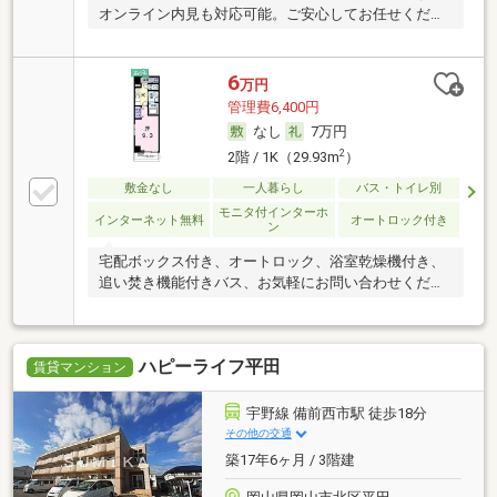
オンライン内見も対応可能。ご安心してお任せくださ
い。
6
万円
管理費6,400円
なし
7万円
2
2階 / 1K（29.93m
）
敷金なし
一人暮らし
バス・トイレ別
モニタ付インターホ
インターネット無料
オートロック付き
ン
宅配ボックス付き、オートロック、浴室乾燥機付き、
追い焚き機能付きバス、お気軽にお問い合わせくださ
い。
ハピーライフ平田
賃貸マンション
宇野線 備前西市駅 徒歩18分
その他の交通
築17年6ヶ月 / 3階建