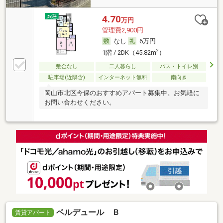
4.70
万円
管理費2,900円
なし
6万円
2
1階 / 2DK（45.82m
）
敷金なし
二人暮らし
バス・トイレ別
駐車場(近隣含)
インターネット無料
南向き
岡山市北区今保のおすすめアパート募集中。お気軽に
お問い合わせください。
ベルデュール Ｂ
賃貸アパート