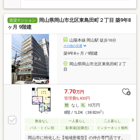
岡山県岡山市北区東島田町２丁目 築9年8
賃貸マンション
ヶ月 9階建
山陽本線 岡山駅 徒歩16分
その他の交通
築9年8ヶ月 / 9階建
岡山県岡山市北区東島田町２丁
目
7.70
万円
管理費6,400円
なし
10万円
2
8階 / 1LDK（38.82m
）
敷金なし
一人暮らし
二人暮らし
バス・トイレ別
駐車場(近隣含)
インターネット無料
岡山市に特化した【地域密着型】の仲介専門店です。