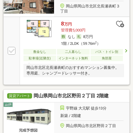
岡山県岡山市北区北長瀬表町３
丁目
8
万円
管理費5,000円
なし
8万円
2
1階 / 2LDK（59.76m
）
敷金なし
二人暮らし
バス・トイレ別
駐車場(近隣含)
インターネット無料
角部屋
岡山市北区北長瀬表町のおすすめマンション募集中。
専用庭、シャンプードレッサー付き。
岡山県岡山市北区野田２丁目 2階建
賃貸アパート
宇野線 大元駅 徒歩13分
新築 / 2階建
岡山県岡山市北区野田２丁目