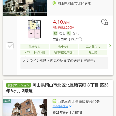
岡山県岡山市北区庭瀬
4.10
万円
管理費2,200円
なし
なし
2
2階 / 2DK（39.7m
）
礼金なし
敷金なし
二人暮らし
バス・トイレ別
駐車場(近隣含)
最上階
オンライン相談・内見や駅までの送迎も実施中♪
岡山県岡山市北区北長瀬表町３丁目 築23
賃貸マンション
年6ヶ月 3階建
山陽本線 北長瀬駅 徒歩10分
その他の交通
築23年6ヶ月 / 3階建