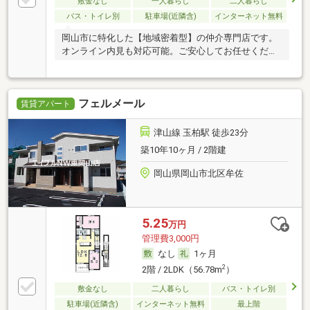
敷金なし
一人暮らし
二人暮らし
バス・トイレ別
駐車場(近隣含)
インターネット無料
岡山市に特化した【地域密着型】の仲介専門店です。
オンライン内見も対応可能。ご安心してお任せくださ
い。
フェルメール
賃貸アパート
津山線 玉柏駅 徒歩23分
築10年10ヶ月 / 2階建
岡山県岡山市北区牟佐
5.25
万円
管理費3,000円
なし
1ヶ月
2
2階 / 2LDK（56.78m
）
敷金なし
二人暮らし
バス・トイレ別
駐車場(近隣含)
インターネット無料
最上階