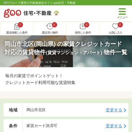
NTTグループ運営の不動産総合サイト goo住宅・不動産
1
0
0
0
最近検索した条件
最近見た物件
保存した条件
お気に入り
岡山市北区(岡山県) の家賃クレジットカード
対応の賃貸物件
物件一覧
(賃貸マンション・アパート)
毎月の家賃でポイントゲット！
クレジットカード利用可能な賃貸特集
地域
変更する
岡山市北区
条件
変更する
家賃カード決済可