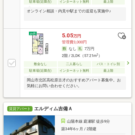
駐車場(近隣含)
インターネット無料
最上階
オンライン相談・内見や駅までの送迎も実施中♪
5.05
万円
管理費3,000円
なし
7万円
2
2階 / 2LDK（57.21m
）
敷金なし
二人暮らし
バス・トイレ別
駐車場(近隣含)
インターネット無料
最上階
岡山市北区高松原古才のおすすめアパート募集中。お
気軽にお問い合わせください。
エルディム吉備Ａ
賃貸アパート
山陽本線 庭瀬駅 徒歩9分
築34年6ヶ月 / 2階建