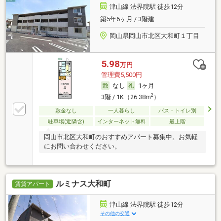
津山線 法界院駅 徒歩12分
築5年6ヶ月 / 3階建
岡山県岡山市北区大和町１丁目
5.98
万円
管理費5,500円
なし
1ヶ月
2
3階 / 1K（26.38m
）
敷金なし
一人暮らし
バス・トイレ別
駐車場(近隣含)
インターネット無料
最上階
岡山市北区大和町のおすすめアパート募集中。お気軽
にお問い合わせください。
ルミナス大和町
賃貸アパート
津山線 法界院駅 徒歩12分
その他の交通