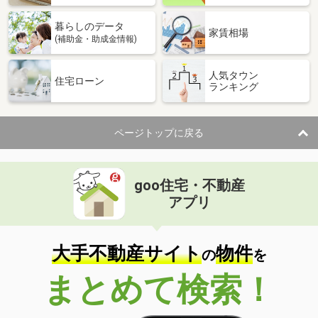
暮らしのデータ
家賃相場
(補助金・助成金情報)
人気タウン
住宅ローン
ランキング
ページトップに戻る
goo住宅・不動産
アプリ
大手不動産サイト
物件
の
を
まとめて検索！