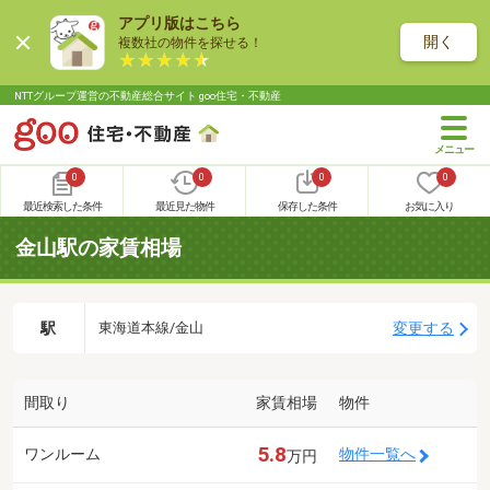
アプリ版はこちら
開く
複数社の物件を探せる！
NTTグループ運営の不動産総合サイト goo住宅・不動産
0
0
0
0
最近検索した条件
最近見た物件
保存した条件
お気に入り
金山駅の家賃相場
駅
変更する
東海道本線/金山
間取り
家賃相場
物件
5.8
ワンルーム
物件一覧へ
万円