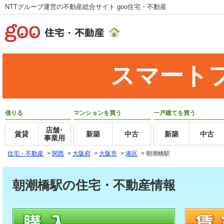
NTTグループ運営の不動産総合サイト goo住宅・不動産
スマート
借りる
マンションを買う
一戸建てを買う
店舗･
賃貸
新築
中古
新築
中古
事業用
住宅・不動産
>
関西
>
大阪府
>
大阪市
>
港区
>
朝潮橋駅
朝潮橋駅の住宅・不動産情報