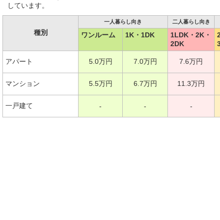
しています。
一人暮らし向き
二人暮らし向き
種別
ワンルーム
1K・1DK
1LDK・2K・
2DK
アパート
5.0万円
7.0万円
7.6万円
マンション
5.5万円
6.7万円
11.3万円
一戸建て
-
-
-