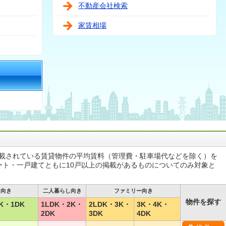
不動産会社検索
家賃相場
掲載されている賃貸物件の平均賃料（管理費・駐車場代などを除く）を
ート・一戸建てともに10戸以上の掲載があるものについてのみ対象と
し向き
二人暮らし向き
ファミリー向き
物件を探す
K・1DK
1LDK・2K・
2LDK・3K・
3K・4K・
2DK
3DK
4DK