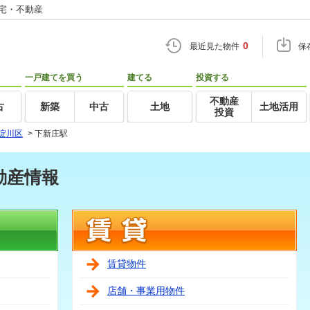
住宅・不動産
0
最近見た物件
保
一戸建てを買う
建てる
投資する
不動産
古
新築
中古
土地
土地活用
投資
淀川区
>
下新庄駅
動産情報
賃貸物件
店舗・事業用物件