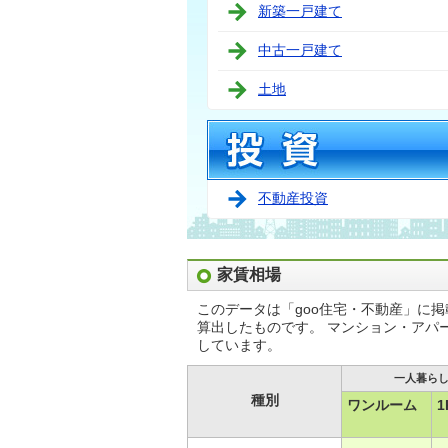
新築一戸建て
中古一戸建て
土地
不動産投資
家賃相場
このデータは「goo住宅・不動産」に
算出したものです。 マンション・アパ
しています。
一人暮ら
種別
ワンルーム
1