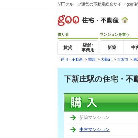
NTTグループ運営の不動産総合サイト goo
借りる
マンションを買う
店舗･
賃貸
新築
中
事業用
住宅・不動産
>
関西
>
大阪府
>
大阪市
>
東
下新庄駅の住宅・不
新築マンション
中古マンション