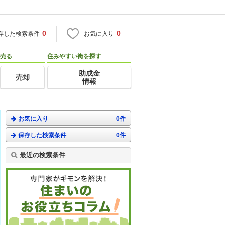
0
0
存した検索条件
お気に入り
売る
住みやすい街を探す
助成金
売却
情報
お気に入り
0件
保存した検索条件
0件
最近の検索条件