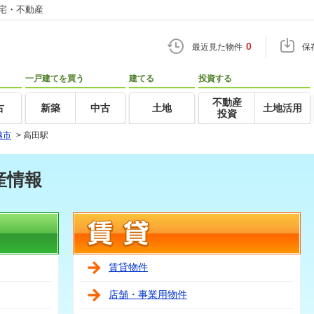
住宅・不動産
0
最近見た物件
保
一戸建てを買う
建てる
投資する
不動産
古
新築
中古
土地
土地活用
投資
越市
>
高田駅
産情報
賃貸物件
店舗・事業用物件