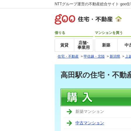
NTTグループ運営の不動産総合サイト goo
借りる
マンションを買う
店舗･
賃貸
新築
中
事業用
住宅・不動産
>
甲信越・北陸
>
新潟県
>
上
高田駅の住宅・不動
新築マンション
中古マンション