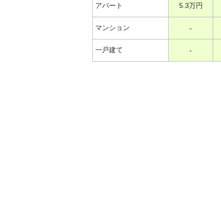
アパート
5.3万円
マンション
-
一戸建て
-