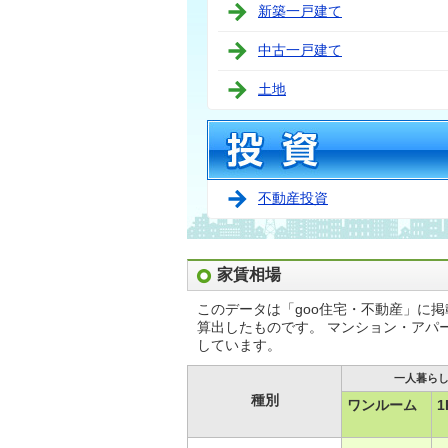
新築一戸建て
中古一戸建て
土地
不動産投資
家賃相場
このデータは「goo住宅・不動産」に
算出したものです。 マンション・アパ
しています。
一人暮ら
種別
ワンルーム
1