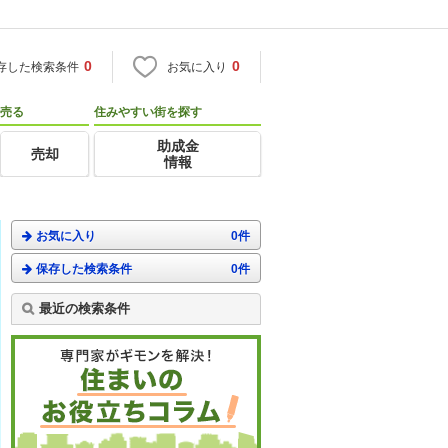
0
0
存した検索条件
お気に入り
売る
住みやすい街を探す
助成金
売却
情報
お気に入り
0件
保存した検索条件
0件
最近の検索条件