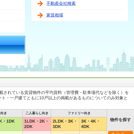
不動産会社検索
家賃相場
掲載されている賃貸物件の平均賃料（管理費・駐車場代などを除く）を
ート・一戸建てともに10戸以上の掲載があるものについてのみ対象と
し向き
二人暮らし向き
ファミリー向き
物件を探す
K・1DK
1LDK・2K・
2LDK・3K・
3K・4K・
2DK
3DK
4DK