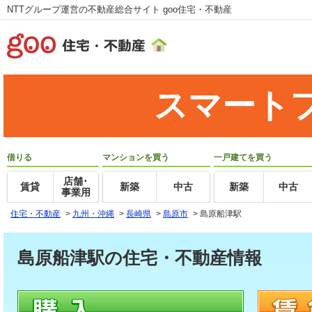
NTTグループ運営の不動産総合サイト goo住宅・不動産
スマート
借りる
マンションを買う
一戸建てを買う
店舗･
賃貸
新築
中古
新築
中古
事業用
住宅・不動産
>
九州・沖縄
>
長崎県
>
島原市
>
島原船津駅
島原船津駅の住宅・不動産情報