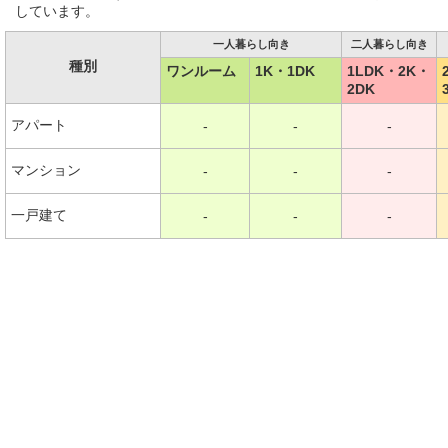
しています。
一人暮らし向き
二人暮らし向き
種別
ワンルーム
1K・1DK
1LDK・2K・
2DK
アパート
-
-
-
マンション
-
-
-
一戸建て
-
-
-