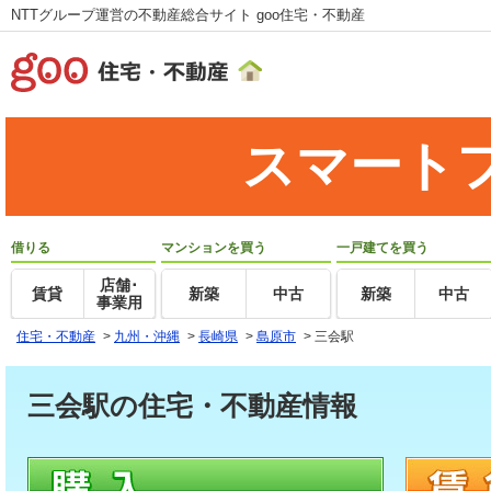
NTTグループ運営の不動産総合サイト goo住宅・不動産
スマート
借りる
マンションを買う
一戸建てを買う
店舗･
賃貸
新築
中古
新築
中古
事業用
住宅・不動産
>
九州・沖縄
>
長崎県
>
島原市
>
三会駅
三会駅の住宅・不動産情報