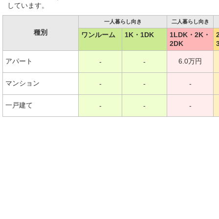
しています。
一人暮らし向き
二人暮らし向き
種別
ワンルーム
1K・1DK
1LDK・2K・
2DK
アパート
6.0万円
-
-
マンション
-
-
-
一戸建て
-
-
-