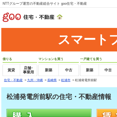
NTTグループ運営の不動産総合サイト goo住宅・不動産
スマート
借りる
マンションを買う
一戸建てを買う
店舗･
賃貸
新築
中古
新築
中古
事業用
住宅・不動産
>
九州・沖縄
>
長崎県
>
松浦市
>
松浦発電所前駅
松浦発電所前駅の住宅・不動産情報