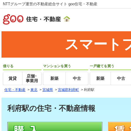
NTTグループ運営の不動産総合サイト goo住宅・不動産
スマート
借りる
マンションを買う
一戸建てを買う
店舗･
賃貸
新築
中古
新築
中古
事業用
住宅・不動産
>
東北
>
宮城県
>
宮城郡利府町
>
利府駅
利府駅の住宅・不動産情報