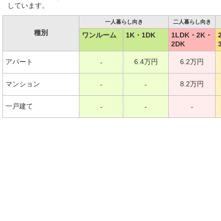
しています。
一人暮らし向き
二人暮らし向き
種別
ワンルーム
1K・1DK
1LDK・2K・
2DK
アパート
6.4万円
6.2万円
-
マンション
8.2万円
-
-
一戸建て
-
-
-