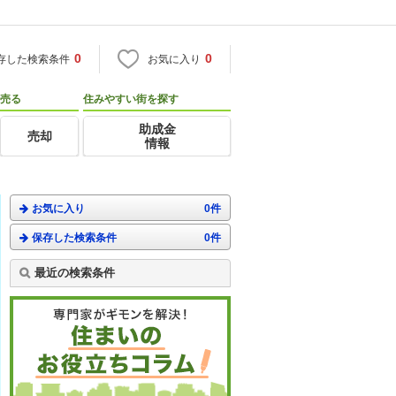
0
0
存した検索条件
お気に入り
売る
住みやすい街を探す
助成金
売却
情報
お気に入り
0件
保存した検索条件
0件
最近の検索条件