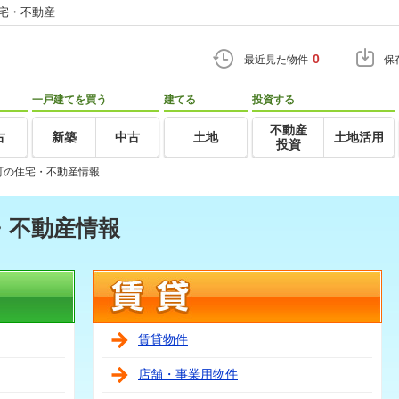
住宅・不動産
0
最近見た物件
保
一戸建てを買う
建てる
投資する
不動産
古
新築
中古
土地
土地活用
投資
町の住宅・不動産情報
・不動産情報
賃貸物件
店舗・事業用物件