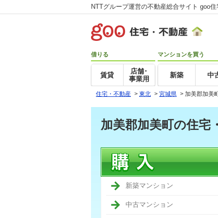
NTTグループ運営の不動産総合サイト goo
借りる
マンションを買う
店舗･
賃貸
新築
中
事業用
住宅・不動産
>
東北
>
宮城県
>
加美郡加美
加美郡加美町の住宅
新築マンション
中古マンション