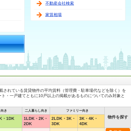
不動産会社検索
家賃相場
掲載されている賃貸物件の平均賃料（管理費・駐車場代などを除く）を
ート・一戸建てともに10戸以上の掲載があるものについてのみ対象と
し向き
二人暮らし向き
ファミリー向き
物件を探す
K・1DK
1LDK・2K・
2LDK・3K・
3K・4K・
2DK
3DK
4DK