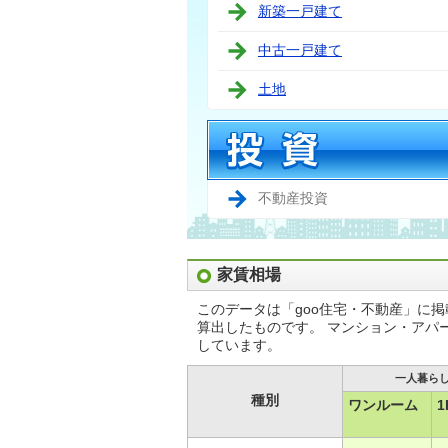
新築一戸建て
中古一戸建て
土地
不動産投資
家賃相場
このデータは「goo住宅・不動産」に
算出したものです。 マンション・アパ
しています。
一人暮ら
種別
ワンルーム
1