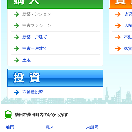
新築マンション
賃
中古マンション
店
新築一戸建て
不
中古一戸建て
家
土地
不動産投資
柴田郡柴田町内の駅から探す
船岡
槻木
東船岡