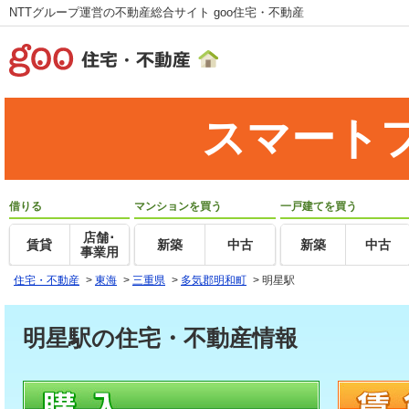
NTTグループ運営の不動産総合サイト goo住宅・不動産
スマート
借りる
マンションを買う
一戸建てを買う
店舗･
賃貸
新築
中古
新築
中古
事業用
住宅・不動産
>
東海
>
三重県
>
多気郡明和町
>
明星駅
明星駅の住宅・不動産情報