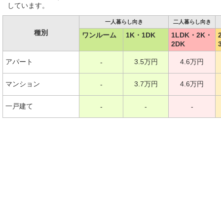
しています。
一人暮らし向き
二人暮らし向き
種別
ワンルーム
1K・1DK
1LDK・2K・
2DK
アパート
3.5万円
4.6万円
-
マンション
3.7万円
4.6万円
-
一戸建て
-
-
-