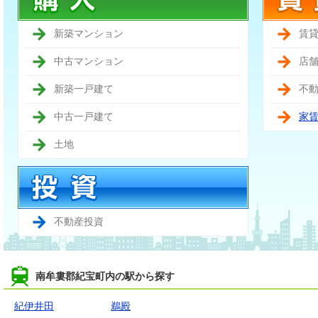
新築マンション
賃
中古マンション
店
新築一戸建て
不
中古一戸建て
家
土地
不動産投資
南牟婁郡紀宝町内の駅から探す
紀伊井田
鵜殿