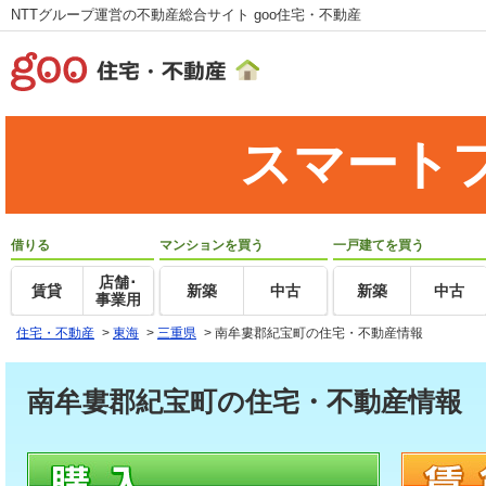
NTTグループ運営の不動産総合サイト goo住宅・不動産
スマート
借りる
マンションを買う
一戸建てを買う
店舗･
賃貸
新築
中古
新築
中古
事業用
住宅・不動産
>
東海
>
三重県
>
南牟婁郡紀宝町の住宅・不動産情報
南牟婁郡紀宝町の住宅・不動産情報