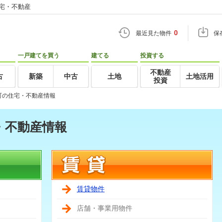
住宅・不動産
0
最近見た物件
保
一戸建てを買う
建てる
投資する
不動産
古
新築
中古
土地
土地活用
投資
町の住宅・不動産情報
・不動産情報
賃貸物件
店舗・事業用物件