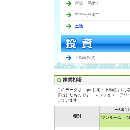
新築一戸建て
中古一戸建て
土地
不動産投資
家賃相場
このデータは「goo住宅・不動産」に
算出したものです。 マンション・アパ
しています。
一人暮ら
種別
ワンルーム
1