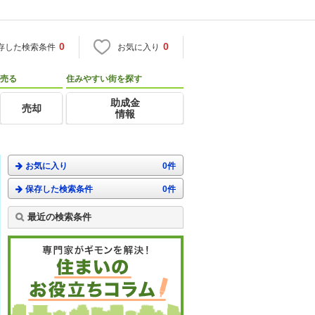
0
0
存した検索条件
お気に入り
売る
住みやすい街を探す
助成金
売却
情報
お気に入り
0件
保存した検索条件
0件
最近の検索条件