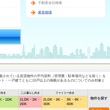
不動産会社検索
家賃相場
掲載されている賃貸物件の平均賃料（管理費・駐車場代などを除く）を
ート・一戸建てともに10戸以上の掲載があるものについてのみ対象と
し向き
二人暮らし向き
ファミリー向き
物件を探す
K・1DK
1LDK・2K・
2LDK・3K・
3K・4K・
2DK
3DK
4DK