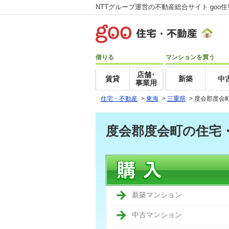
NTTグループ運営の不動産総合サイト goo
借りる
マンションを買う
店舗･
賃貸
新築
中
事業用
住宅・不動産
>
東海
>
三重県
>
度会郡度会
度会郡度会町の住宅
新築マンション
中古マンション