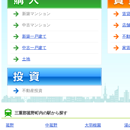
新築マンション
賃
中古マンション
店
新築一戸建て
不
中古一戸建て
家
土地
不動産投資
三重郡菰野町内の駅から探す
菰野
中菰野
大羽根園
湯