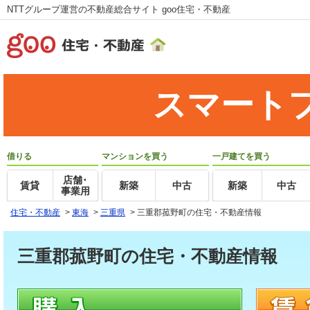
NTTグループ運営の不動産総合サイト goo住宅・不動産
スマート
借りる
マンションを買う
一戸建てを買う
店舗･
賃貸
新築
中古
新築
中古
事業用
住宅・不動産
>
東海
>
三重県
>
三重郡菰野町の住宅・不動産情報
三重郡菰野町の住宅・不動産情報