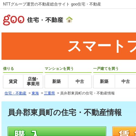
NTTグループ運営の不動産総合サイト goo住宅・不動産
スマート
借りる
マンションを買う
一戸建てを買う
店舗･
賃貸
新築
中古
新築
中古
事業用
住宅・不動産
>
東海
>
三重県
>
員弁郡東員町の住宅・不動産情報
員弁郡東員町の住宅・不動産情報