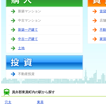
新築マンション
賃
中古マンション
店
新築一戸建て
不
中古一戸建て
家
土地
不動産投資
員弁郡東員町内の駅から探す
穴太
東員