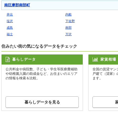
南巨摩郡南部町
井出
内船
塩沢
下佐野
成島
南部
福士
万沢
住みたい街の気になるデータをチェック
暮らしデータ
家賃相場
公共料金や病院数、子ども・学生等医療費補助
全国の賃貸マン
や幼稚園入園の助成金など、お住まいのエリア
戸建て（貸家）
の情報を検索＆比較。
ます。
暮らしデータを見る