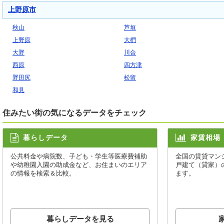
上野原市
秋山
芦垣
上野原
大椚
大野
川合
西原
四方津
野田尻
松留
和見
住みたい街の気になるデータをチェック
暮らしデータ
家賃相場
公共料金や病院数、子ども・学生等医療費補助
全国の賃貸マン
や幼稚園入園の助成金など、お住まいのエリア
戸建て（貸家）
の情報を検索＆比較。
ます。
暮らしデータを見る