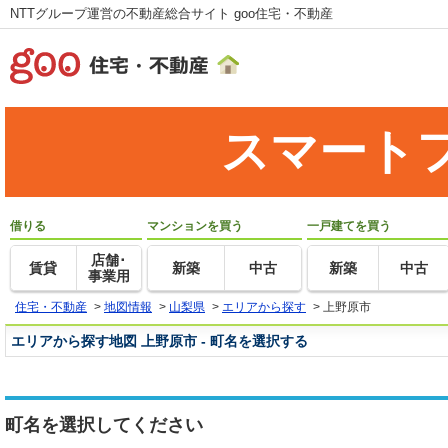
NTTグループ運営の不動産総合サイト goo住宅・不動産
スマート
借りる
マンションを買う
一戸建てを買う
店舗･
賃貸
新築
中古
新築
中古
事業用
住宅・不動産
>
地図情報
>
山梨県
>
エリアから探す
>
上野原市
エリアから探す地図 上野原市 - 町名を選択する
町名を選択してください