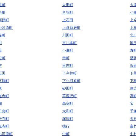
里町
太田町
大
合町
音羽町
小
阿原町
上石田
上
小河原町
上条新居町
上
窪町
川田町
北
川
貢川本町
国
母
小瀬町
寿
松町
幸町
酒
吉
里吉町
塩
石田
下今井町
下
河原町
下小河原町
下
東
砂田町
住
光寺町
草鹿沢町
高
畑
高室町
宝
日向町
大和町
千
松寺町
塚原町
天
光寺町
徳行
富
小河原町
中町
中