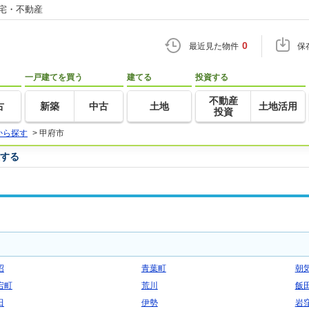
住宅・不動産
0
最近見た物件
保
一戸建てを買う
建てる
投資する
不動産
古
新築
中古
土地
土地活用
投資
から探す
>
甲府市
択する
沼
青葉町
朝
宕町
荒川
飯
田
伊勢
岩