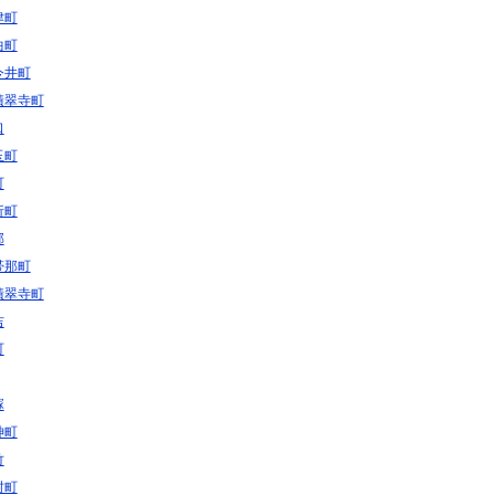
津町
曲町
今井町
積翠寺町
口
玉町
町
折町
部
帯那町
積翠寺町
吉
町
塚
神町
竹
村町