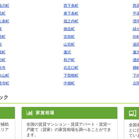
油川町
西下条町
西
黒町
東下条町
平
上条町
堀之内町
増
咲
御岳町
緑
原町
宮前町
向
形
山宮町
湯
根町
蓬沢
蓬
田町
和戸町
酒
光寺
右左口町
梯
向山町
下曽根町
下
経寺町
中畑町
古
ック
家賃相場
費補助
全国の賃貸マンション・賃貸アパート・賃貸一
全国
エリア
戸建て（貸家）の家賃相場を調べることができ
とに
ます。
てい