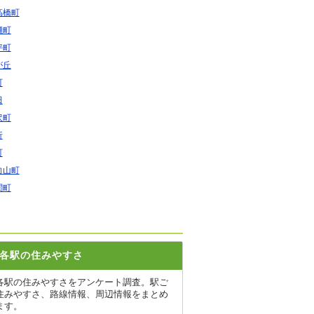
高橋町
瀬町
坪町
が丘
町
田
沢町
折
町
向山町
関町
各駅の住みやすさ
各駅の住みやすさをアンケート調査。駅ご
住みやすさ、路線情報、周辺情報をまとめ
ます。