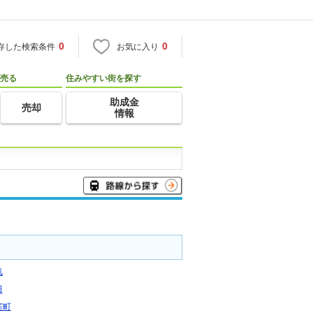
0
0
存した検索条件
お気に入り
売る
住みやすい街を探す
助成金
売却
情報
気
田
窪町