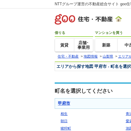
NTTグループ運営の不動産総合サイト goo
借りる
マンションを買う
店舗･
賃貸
新築
中
事業用
住宅・不動産
>
地図情報
>
山梨県
>
エリア
エリアから探す地図 甲府市 - 町名を選
町名を選択してください
甲府市
相生
青
朝日
愛
猪狩町
池