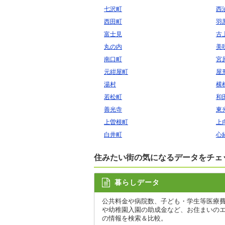
七沢町
西
西田町
羽
富士見
古
丸の内
美
南口町
宮
元紺屋町
屋
湯村
横
若松町
和
善光寺
東
上曽根町
上
白井町
心
住みたい街の気になるデータをチェ
暮らしデータ
公共料金や病院数、子ども・学生等医療
や幼稚園入園の助成金など、お住まいの
の情報を検索＆比較。