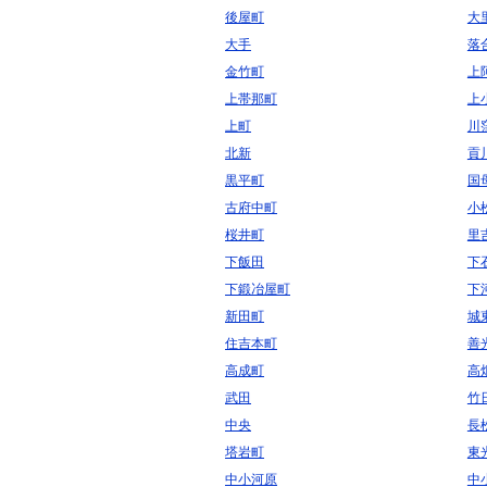
後屋町
大
大手
落
金竹町
上
上帯那町
上
上町
川
北新
貢
黒平町
国
古府中町
小
桜井町
里
下飯田
下
下鍛冶屋町
下
新田町
城
住吉本町
善
高成町
高
武田
竹
中央
長
塔岩町
東
中小河原
中