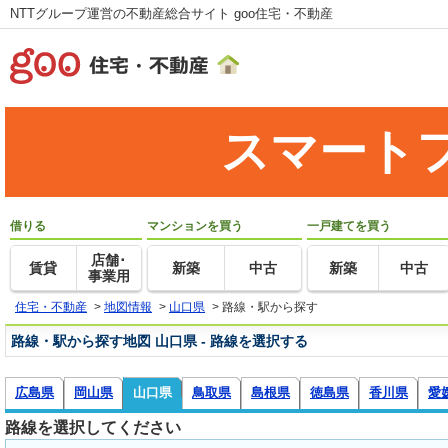
NTTグループ運営の不動産総合サイト goo住宅・不動産
スマート
借りる
マンションを買う
一戸建てを買う
店舗･
賃貸
新築
中古
新築
中古
事業用
住宅・不動産
>
地図情報
>
山口県
>
路線・駅から探す
路線・駅から探す地図 山口県 - 路線を選択する
広島県
岡山県
山口県
鳥取県
島根県
徳島県
香川県
愛
路線を選択してください