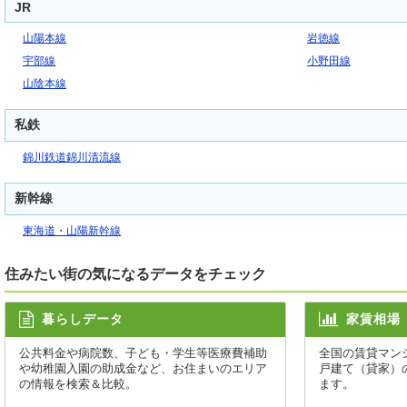
JR
山陽本線
岩徳線
宇部線
小野田線
山陰本線
私鉄
錦川鉄道錦川清流線
新幹線
東海道・山陽新幹線
住みたい街の気になるデータをチェック
暮らしデータ
家賃相場
公共料金や病院数、子ども・学生等医療費補助
全国の賃貸マン
や幼稚園入園の助成金など、お住まいのエリア
戸建て（貸家）
の情報を検索＆比較。
ます。