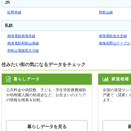
JR
紀勢本線
和歌山線
私鉄
南海電鉄南海本線
南海電鉄加太支線
南海電鉄和歌山港線
南海高野山ケーブル
和歌山電鐵貴志川線
住みたい街の気になるデータをチェック
暮らしデータ
家賃相場
公共料金や病院数、子ども・学生等医療費補助
全国の賃貸マン
や幼稚園入園の助成金など、お住まいのエリア
戸建て（貸家）
の情報を検索＆比較。
ます。
暮らしデータを見る