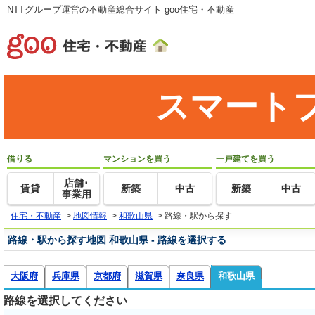
NTTグループ運営の不動産総合サイト goo住宅・不動産
スマート
借りる
マンションを買う
一戸建てを買う
店舗･
賃貸
新築
中古
新築
中古
事業用
住宅・不動産
>
地図情報
>
和歌山県
>
路線・駅から探す
路線・駅から探す地図 和歌山県 - 路線を選択する
大阪府
兵庫県
京都府
滋賀県
奈良県
和歌山県
路線を選択してください