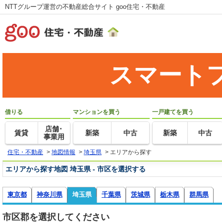
NTTグループ運営の不動産総合サイト goo住宅・不動産
スマート
借りる
マンションを買う
一戸建てを買う
店舗･
賃貸
新築
中古
新築
中古
事業用
住宅・不動産
>
地図情報
>
埼玉県
>
エリアから探す
エリアから探す地図 埼玉県 - 市区を選択する
東京都
神奈川県
埼玉県
千葉県
茨城県
栃木県
群馬県
市区郡を選択してください