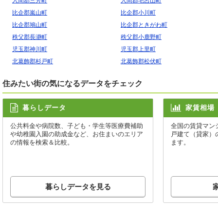
入間郡三芳町
入間郡毛呂山町
比企郡嵐山町
比企郡小川町
比企郡鳩山町
比企郡ときがわ町
秩父郡長瀞町
秩父郡小鹿野町
児玉郡神川町
児玉郡上里町
北葛飾郡杉戸町
北葛飾郡松伏町
住みたい街の気になるデータをチェック
暮らしデータ
家賃相場
公共料金や病院数、子ども・学生等医療費補助
全国の賃貸マン
や幼稚園入園の助成金など、お住まいのエリア
戸建て（貸家）
の情報を検索＆比較。
ます。
暮らしデータを見る