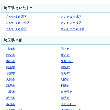
埼玉県-さいたま市
さいたま市西区
さいたま市北区
さいたま市中央区
さいたま市桜区
さいたま市緑区
さいたま市岩槻区
埼玉県-市部
川越市
熊谷市
秩父市
所沢市
本庄市
東松山市
羽生市
鴻巣市
草加市
越谷市
入間市
朝霞市
新座市
桶川市
八潮市
富士見市
坂戸市
幸手市
吉川市
ふじみ野市