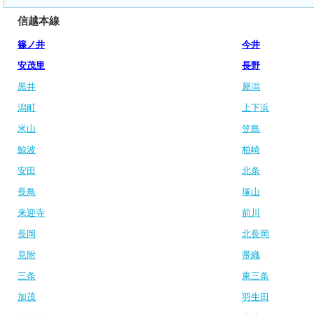
信越本線
篠ノ井
今井
安茂里
長野
黒井
犀潟
潟町
上下浜
米山
笠島
鯨波
柏崎
安田
北条
長鳥
塚山
来迎寺
前川
長岡
北長岡
見附
帯織
三条
東三条
加茂
羽生田