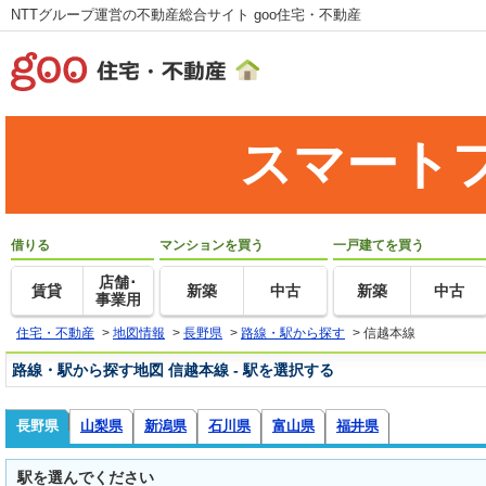
NTTグループ運営の不動産総合サイト goo住宅・不動産
スマート
借りる
マンションを買う
一戸建てを買う
店舗･
賃貸
新築
中古
新築
中古
事業用
住宅・不動産
>
地図情報
>
長野県
>
路線・駅から探す
>
信越本線
路線・駅から探す地図 信越本線 - 駅を選択する
長野県
山梨県
新潟県
石川県
富山県
福井県
駅を選んでください