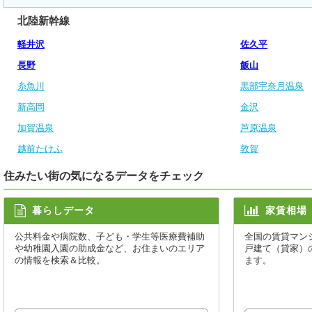
北陸新幹線
軽井沢
佐久平
長野
飯山
糸魚川
黒部宇奈月温泉
新高岡
金沢
加賀温泉
芦原温泉
越前たけふ
敦賀
住みたい街の気になるデータをチェック
暮らしデータ
家賃相場
公共料金や病院数、子ども・学生等医療費補助
全国の賃貸マン
や幼稚園入園の助成金など、お住まいのエリア
戸建て（貸家）
の情報を検索＆比較。
ます。