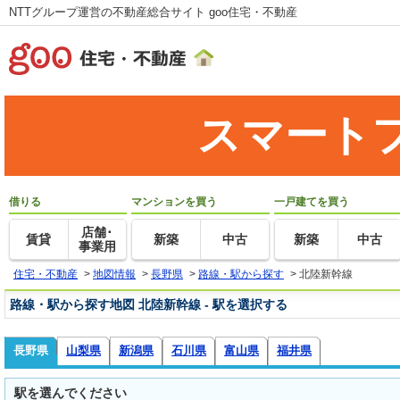
NTTグループ運営の不動産総合サイト goo住宅・不動産
スマート
借りる
マンションを買う
一戸建てを買う
店舗･
賃貸
新築
中古
新築
中古
事業用
住宅・不動産
>
地図情報
>
長野県
>
路線・駅から探す
>
北陸新幹線
路線・駅から探す地図 北陸新幹線 - 駅を選択する
長野県
山梨県
新潟県
石川県
富山県
福井県
駅を選んでください