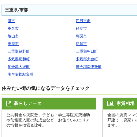
三重県-市部
津市
四日市市
桑名市
鈴鹿市
亀山市
鳥羽市
志摩市
伊賀市
三重郡菰野町
三重郡朝日町
多気郡明和町
多気郡大台町
度会郡大紀町
度会郡南伊勢町
南牟婁郡紀宝町
住みたい街の気になるデータをチェック
暮らしデータ
家賃相場
公共料金や病院数、子ども・学生等医療費補助
全国の賃貸マン
や幼稚園入園の助成金など、お住まいのエリア
戸建て（貸家）
の情報を検索＆比較。
ます。