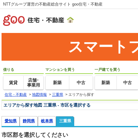
NTTグループ運営の不動産総合サイト goo住宅・不動産
スマート
借りる
マンションを買う
一戸建てを買う
店舗･
賃貸
新築
中古
新築
中古
事業用
住宅・不動産
>
地図情報
>
三重県
>
エリアから探す
エリアから探す地図 三重県 - 市区を選択する
愛知県
静岡県
岐阜県
三重県
市区郡を選択してください