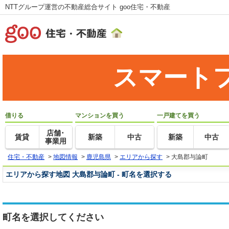
NTTグループ運営の不動産総合サイト goo住宅・不動産
スマート
借りる
マンションを買う
一戸建てを買う
店舗･
賃貸
新築
中古
新築
中古
事業用
住宅・不動産
>
地図情報
>
鹿児島県
>
エリアから探す
>
大島郡与論町
エリアから探す地図 大島郡与論町 - 町名を選択する
町名を選択してください