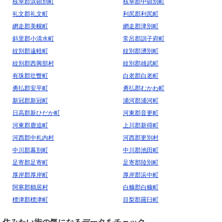
枝幸郡浜頓別町
枝幸郡中頓別町
礼文郡礼文町
利尻郡利尻町
網走郡美幌町
網走郡津別町
斜里郡小清水町
常呂郡訓子府町
紋別郡遠軽町
紋別郡湧別町
紋別郡西興部村
紋別郡雄武町
有珠郡壮瞥町
白老郡白老町
勇払郡安平町
勇払郡むかわ町
新冠郡新冠町
浦河郡浦河町
日高郡新ひだか町
河東郡音更町
河東郡鹿追町
上川郡新得町
河西郡中札内村
河西郡更別村
中川郡幕別町
中川郡池田町
足寄郡足寄町
足寄郡陸別町
厚岸郡厚岸町
厚岸郡浜中町
阿寒郡鶴居村
白糠郡白糠町
標津郡標津町
目梨郡羅臼町