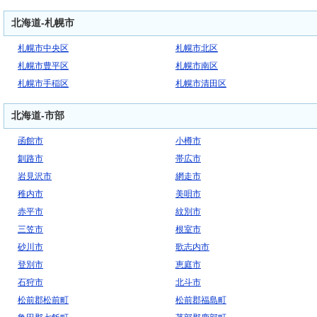
北海道-札幌市
札幌市中央区
札幌市北区
札幌市豊平区
札幌市南区
札幌市手稲区
札幌市清田区
北海道-市部
函館市
小樽市
釧路市
帯広市
岩見沢市
網走市
稚内市
美唄市
赤平市
紋別市
三笠市
根室市
砂川市
歌志内市
登別市
恵庭市
石狩市
北斗市
松前郡松前町
松前郡福島町