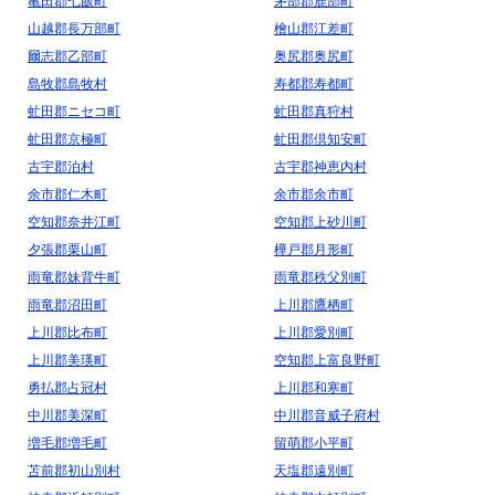
亀田郡七飯町
茅部郡鹿部町
山越郡長万部町
檜山郡江差町
爾志郡乙部町
奥尻郡奥尻町
島牧郡島牧村
寿都郡寿都町
虻田郡ニセコ町
虻田郡真狩村
虻田郡京極町
虻田郡倶知安町
古宇郡泊村
古宇郡神恵内村
余市郡仁木町
余市郡余市町
空知郡奈井江町
空知郡上砂川町
夕張郡栗山町
樺戸郡月形町
雨竜郡妹背牛町
雨竜郡秩父別町
雨竜郡沼田町
上川郡鷹栖町
上川郡比布町
上川郡愛別町
上川郡美瑛町
空知郡上富良野町
勇払郡占冠村
上川郡和寒町
中川郡美深町
中川郡音威子府村
増毛郡増毛町
留萌郡小平町
苫前郡初山別村
天塩郡遠別町