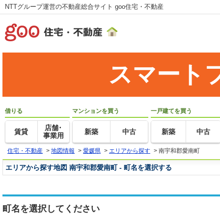
NTTグループ運営の不動産総合サイト goo住宅・不動産
スマート
借りる
マンションを買う
一戸建てを買う
店舗･
賃貸
新築
中古
新築
中古
事業用
住宅・不動産
>
地図情報
>
愛媛県
>
エリアから探す
>
南宇和郡愛南町
エリアから探す地図 南宇和郡愛南町 - 町名を選択する
町名を選択してください