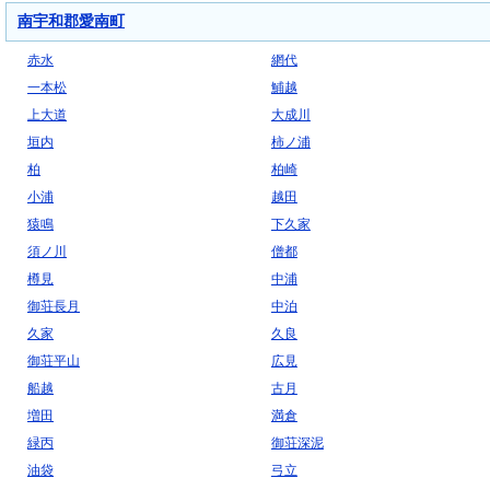
南宇和郡愛南町
赤水
網代
一本松
鯆越
上大道
大成川
垣内
柿ノ浦
柏
柏崎
小浦
越田
猿鳴
下久家
須ノ川
僧都
樽見
中浦
御荘長月
中泊
久家
久良
御荘平山
広見
船越
古月
増田
満倉
緑丙
御荘深泥
油袋
弓立