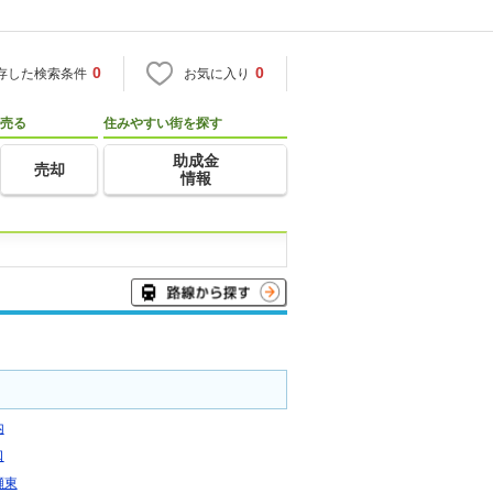
0
0
存した検索条件
お気に入り
売る
住みやすい街を探す
助成金
売却
情報
内
口
瀬東