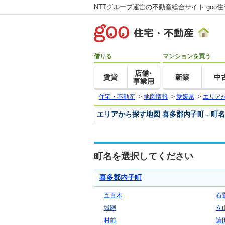
NTTグループ運営の不動産総合サイト goo
借りる
マンションを買う
店舗･
賃貸
新築
中
事業用
住宅・不動産
>
地図情報
>
愛媛県
>
エリア
エリアから探す地図 喜多郡内子町 - 町
町名を選択してください
喜多郡内子町
五百木
石
城廻
立
村前
論