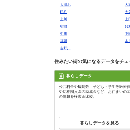
大瀬北
大
臼杵
大
上川
上
宿間
只
中川
中
福岡
本
吉野川
住みたい街の気になるデータをチェ
暮らしデータ
公共料金や病院数、子ども・学生等医療
や幼稚園入園の助成金など、お住まいの
の情報を検索＆比較。
暮らしデータを見る