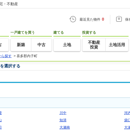
住宅・不動産
0
最近見た物件
保
一戸建てを買う
建てる
投資する
不動産
古
新築
中古
土地
土地活用
投資
から探す
>
喜多郡内子町
名を選択する
畳
川中
河
山
知清
袋
田
大瀬南
大