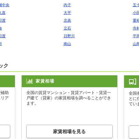
瀬中央
内子
五
久喜
大平
小
田渡
北表
重
海
立石
寺
田渡
日野川
平
川
南山
山
ック
家賃相場
費補助
全国の賃貸マンション・賃貸アパート・賃貸一
全国
エリア
戸建て（貸家）の家賃相場を調べることができ
とに
ます。
てい
家賃相場を見る