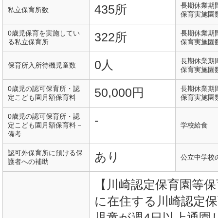
長期休業期
435所
私立保育所数
保育実施園
0歳児保育を実施してい
長期休業期
322所
る私立保育所
保育実施園
長期休業期
0人
保育所入所待機児童数
保育実施園
0歳児の認可保育所・認
長期休業期
50,000円
定こども園月額保育料
保育実施園
0歳児の認可保育所・認
-
定こども園月額保育料－
学校給食
備考
認可外保育所に預ける保
あり
公立中学校
護者への補助
【川崎認定保育園等保
に在住する川崎認定保
児童が週4日以上通園