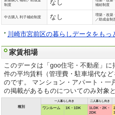
新築購入 補助／助成金
増築・改築
なし
制度
補給制度
増築・改築
なし
中古購入 利子補給制度
／助成金制
川崎市宮前区の暮らしデータをもっ
家賃相場
このデータは「goo住宅・不動産」
件の平均賃料（管理費・駐車場代など
のです。 マンション・アパート・一
の掲載があるものについてのみ対象
一人暮らし向き
二人暮らし向き
種別
ワンルーム
1K・1DK
1LDK・2K・
2DK