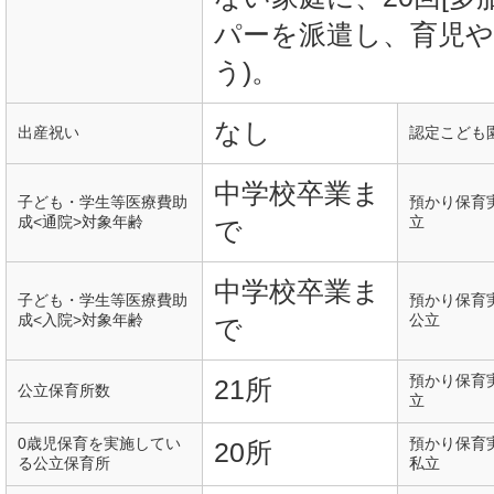
パーを派遣し、育児
う)。
なし
出産祝い
認定こども
中学校卒業ま
子ども・学生等医療費助
預かり保育
成<通院>対象年齢
立
で
中学校卒業ま
子ども・学生等医療費助
預かり保育
成<入院>対象年齢
公立
で
預かり保育
21所
公立保育所数
立
0歳児保育を実施してい
預かり保育
20所
る公立保育所
私立