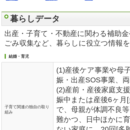
暮らしデータ
出産・子育て・不動産に関わる補助金
ごみ収集など、暮らしに役立つ情報
結婚・育児
(1)産後ケア事業や母
娠・出産SOS事業、
(2)産前・産後家庭支
娠中または産後6ヶ月[
子育て関連の独自の取り
で、母親が体調不良等
組み
難かつ、日中ほかに
ない家庭に、20回[多