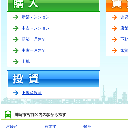
新築マンション
賃
中古マンション
店
新築一戸建て
不
中古一戸建て
家
土地
不動産投資
川崎市宮前区内の駅から探す
宮崎台
宮前平
鷺沼