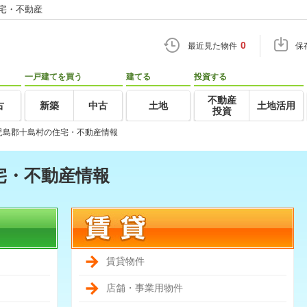
住宅・不動産
0
最近見た物件
保
一戸建てを買う
建てる
投資する
不動産
古
新築
中古
土地
土地活用
投資
児島郡十島村の住宅・不動産情報
宅・不動産情報
賃貸物件
店舗・事業用物件