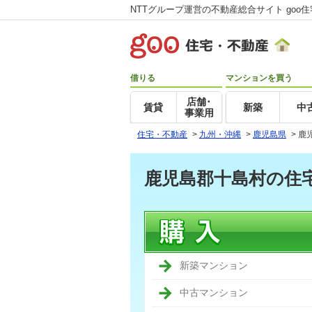
NTTグループ運営の不動産総合サイト goo
借りる
マンションを買う
店舗･
賃貸
新築
中
事業用
住宅・不動産
>
九州・沖縄
>
鹿児島県
>
鹿
鹿児島郡十島村の住
新築マンション
中古マンション