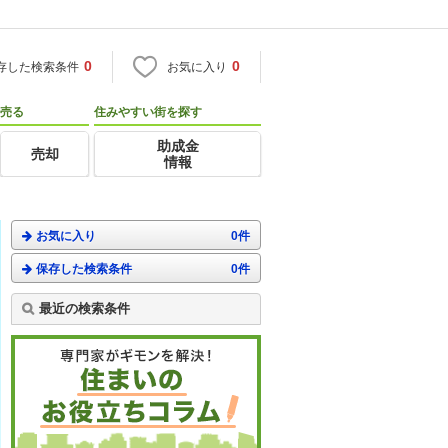
0
0
存した検索条件
お気に入り
売る
住みやすい街を探す
助成金
売却
情報
お気に入り
0件
保存した検索条件
0件
最近の検索条件