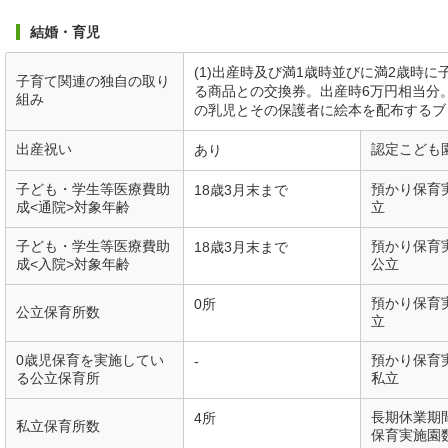
結婚・育児
(1)出産時及び満1歳時並びに満2歳時
子育て関連の独自の取り
る商品との交換券。出産時6万円相当分。1
組み
の乳児とその保護者に絵本を配布するブ
出産祝い
認定こども
あり
子ども・学生等医療費助
預かり保育
18歳3月末まで
成<通院>対象年齢
立
子ども・学生等医療費助
預かり保育
18歳3月末まで
成<入院>対象年齢
公立
預かり保育
0所
公立保育所数
立
0歳児保育を実施してい
預かり保育
-
る公立保育所
私立
長期休業期
4所
私立保育所数
保育実施園