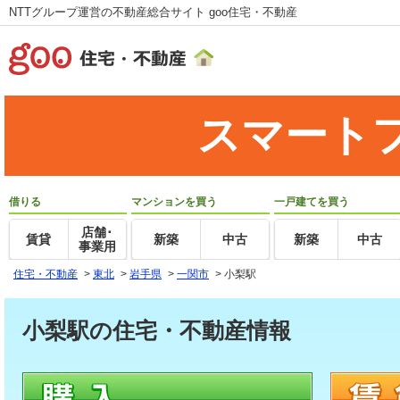
NTTグループ運営の不動産総合サイト goo住宅・不動産
スマート
借りる
マンションを買う
一戸建てを買う
店舗･
賃貸
新築
中古
新築
中古
事業用
住宅・不動産
>
東北
>
岩手県
>
一関市
>
小梨駅
小梨駅の住宅・不動産情報