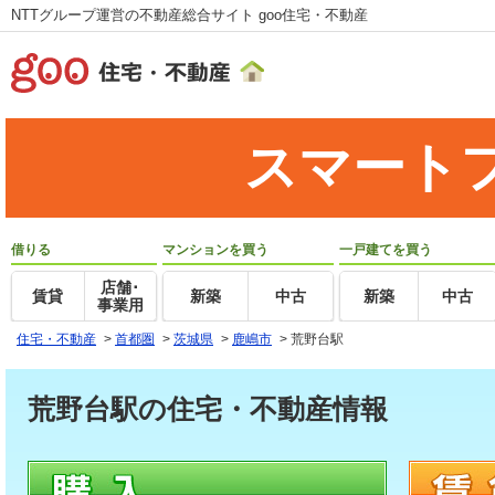
NTTグループ運営の不動産総合サイト goo住宅・不動産
スマート
借りる
マンションを買う
一戸建てを買う
店舗･
賃貸
新築
中古
新築
中古
事業用
住宅・不動産
>
首都圏
>
茨城県
>
鹿嶋市
>
荒野台駅
荒野台駅の住宅・不動産情報