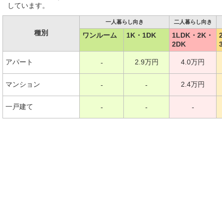
しています。
一人暮らし向き
二人暮らし向き
種別
ワンルーム
1K・1DK
1LDK・2K・
2DK
アパート
2.9万円
4.0万円
-
マンション
2.4万円
-
-
一戸建て
-
-
-