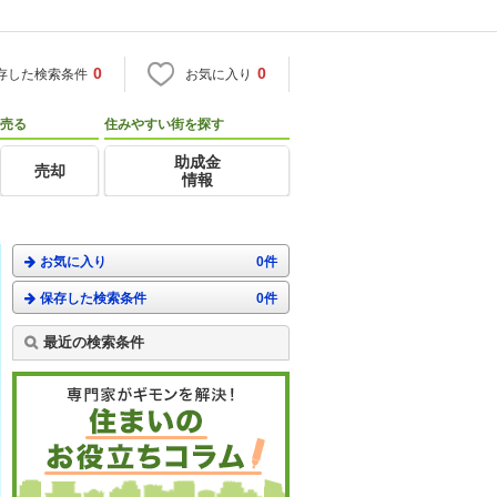
0
0
存した検索条件
お気に入り
売る
住みやすい街を探す
助成金
売却
情報
お気に入り
0件
保存した検索条件
0件
最近の検索条件