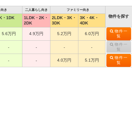
し向き
二人暮らし向き
ファミリー向き
物件を探す
K・1DK
1LDK・2K・
2LDK・3K・
3K・4K・
2DK
3DK
4DK
物件一
5.6万円
4.9万円
5.2万円
6.0万円
覧
物件一
-
-
-
-
覧
物件一
4.0万円
5.1万円
-
-
覧