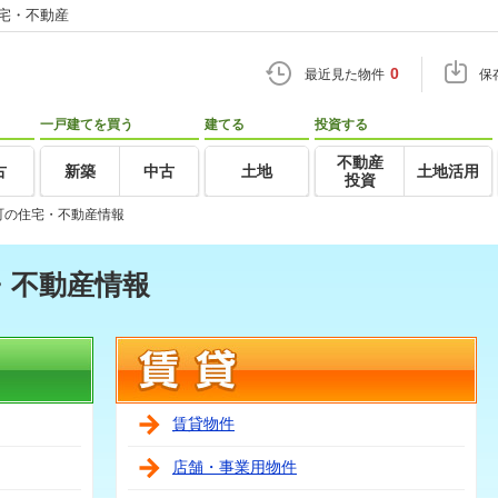
住宅・不動産
0
最近見た物件
保
一戸建てを買う
建てる
投資する
不動産
古
新築
中古
土地
土地活用
投資
町の住宅・不動産情報
・不動産情報
賃貸物件
店舗・事業用物件