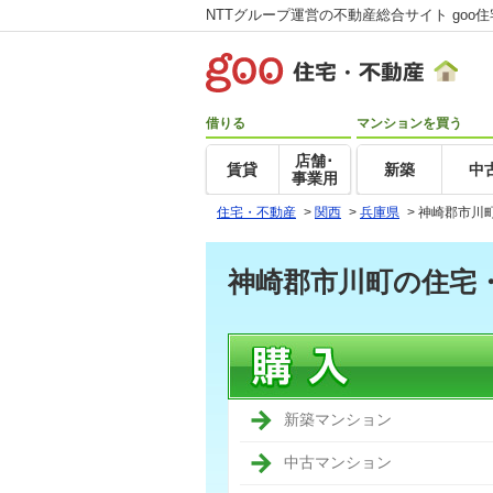
NTTグループ運営の不動産総合サイト goo
借りる
マンションを買う
店舗･
賃貸
新築
中
事業用
住宅・不動産
>
関西
>
兵庫県
>
神崎郡市川
神崎郡市川町の住宅
新築マンション
中古マンション