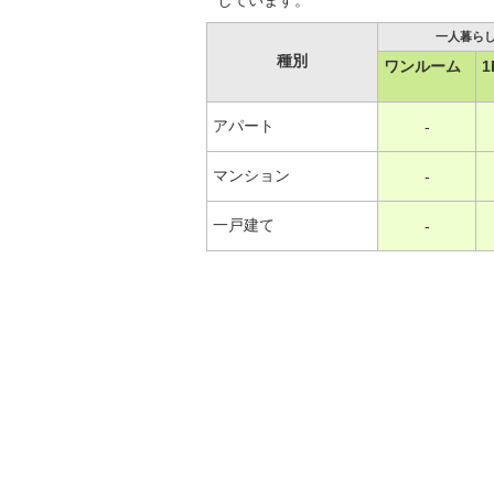
しています。
一人暮ら
種別
ワンルーム
1
アパート
-
マンション
-
一戸建て
-