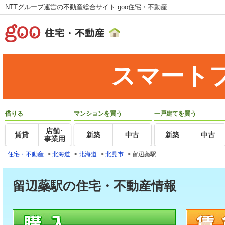
NTTグループ運営の不動産総合サイト goo住宅・不動産
スマート
借りる
マンションを買う
一戸建てを買う
店舗･
賃貸
新築
中古
新築
中古
事業用
住宅・不動産
>
北海道
>
北海道
>
北見市
>
留辺蘂駅
留辺蘂駅の住宅・不動産情報