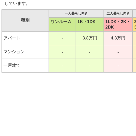
しています。
一人暮らし向き
二人暮らし向き
種別
ワンルーム
1K・1DK
1LDK・2K・
2DK
アパート
3.8万円
4.3万円
-
マンション
-
-
-
一戸建て
-
-
-