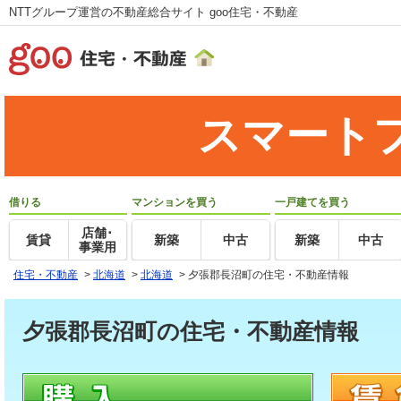
NTTグループ運営の不動産総合サイト goo住宅・不動産
スマート
借りる
マンションを買う
一戸建てを買う
店舗･
賃貸
新築
中古
新築
中古
事業用
住宅・不動産
>
北海道
>
北海道
>
夕張郡長沼町の住宅・不動産情報
夕張郡長沼町の住宅・不動産情報