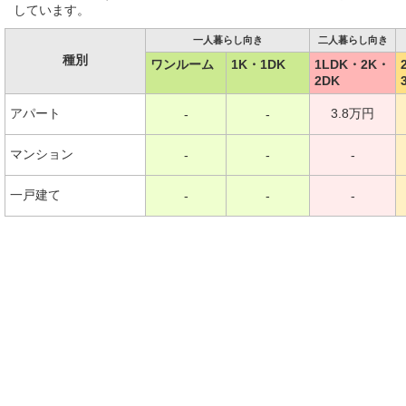
しています。
一人暮らし向き
二人暮らし向き
種別
ワンルーム
1K・1DK
1LDK・2K・
2DK
アパート
3.8万円
-
-
マンション
-
-
-
一戸建て
-
-
-